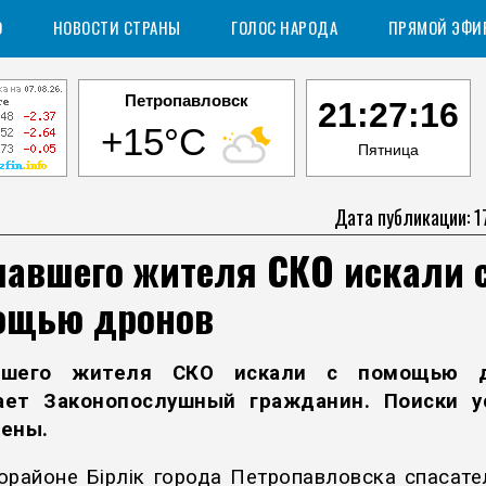
О
НОВОСТИ СТРАНЫ
ГОЛОС НАРОДА
ПРЯМОЙ ЭФИ
Петропавловск
21:27:17
+15°C
Пятница
Дата публикации: 1
павшего жителя СКО искали 
ощью дронов
вшего жителя СКО искали с помощью д
ает
Законопослушный гражданин.
Поиски у
ены.
орайоне Бірлік города Петропавловска спасат