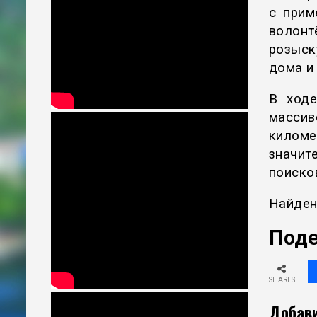
с прим
волон
розыск
дома и 
В ходе
массив
килом
значит
поиско
Найден
Поде
SHARES
Добави