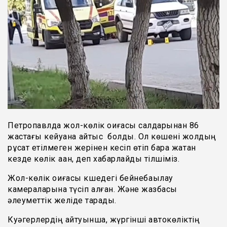
Петропавлда жол-көлік оқиғасы салдарынан 86
жастағы кейуана қайтыс болды. Ол көшені жолдың
рұқсат етілмеген жерінен кесіп өтіп бара жатқан
кезде көлік қаққан, деп хабарлайды тілшіміз.
Жол-көлік оқиғасы кқшедегі бейнебақылау
камераларына түсіп қалған. Және жазбасы
әлеуметтік желіде тарады.
Куәгерлердің айтуынша, жүргінші автокөліктің