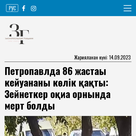
Skip
РУС
to
content
Ақпарат агенттігі
Законопослушный гражданин
Жарияланған күні: 14.09.2023
Петропавлда 86 жастағы
кейуананы көлік қақты:
Зейнеткер оқиға орнында
мерт болды