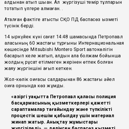
алдынан атып шыққан. Ал жүргізуші темір тұлпарын
тоқтатып үлгере алмаған. .
Аталған фактіге қатысты СҚО ПД баспасөз қызметі
түсінік берді.
14 қыркүйек күні сағат 14:48 шамасында Петропавл
қаласының 60 жастағы тұрғыны Интернациональная
көшесінде Mitsubishi Montero Sport автокөлігін
басқарып келе жатып, алдын ала болжам бойынша
жолдың рұқсат етілмеген жерінен өтпек болған
жаяу жүргіншіні қағып кеткен.
Жол-көлік оқиғасы салдарынан 86 жастағы әйел
оқиға орнында көз жұмды.
«Қазіргі уақытта Петропавл қаласы полиция
басқармасының қызметкерлері қажетті
сараптамалар тағайындау және түпкілікті
процестік шешім қабылдау үшін материал
жинап жатыр. Анықтау жұмыстары
жүргізіледі», — делінген баспасөз қызметі