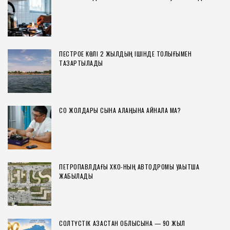
ПЕСТРОЕ КӨЛІ 2 ЖЫЛДЫҢ ІШІНДЕ ТОЛЫҒЫМЕН
ТАЗАРТЫЛАДЫ
СҚО ЖОЛДАРЫ СЫНАҚ АЛАҢЫНА АЙНАЛА МА?
ПЕТРОПАВЛДАҒЫ ХҚКО-НЫҢ АВТОДРОМЫ УАҚЫТША
ЖАБЫЛАДЫ
СОЛТҮСТІК ҚАЗАҚСТАН ОБЛЫСЫНА — 90 ЖЫЛ