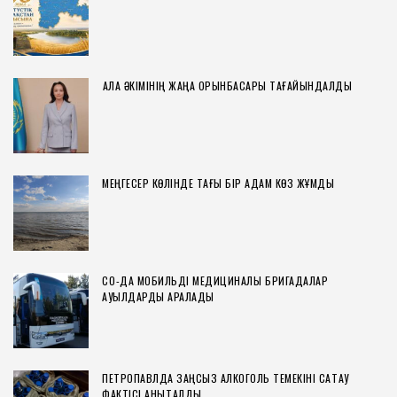
ҚАЛА ӘКІМІНІҢ ЖАҢА ОРЫНБАСАРЫ ТАҒАЙЫНДАЛДЫ
МЕҢГЕСЕР КӨЛІНДЕ ТАҒЫ БІР АДАМ КӨЗ ЖҰМДЫ
СҚО-ДА МОБИЛЬДІ МЕДИЦИНАЛЫҚ БРИГАДАЛАР
АУЫЛДАРДЫ АРАЛАДЫ
ПЕТРОПАВЛДА ЗАҢСЫЗ АЛКОГОЛЬ ТЕМЕКІНІ САҚТАУ
ФАКТІСІ АНЫҚТАЛДЫ