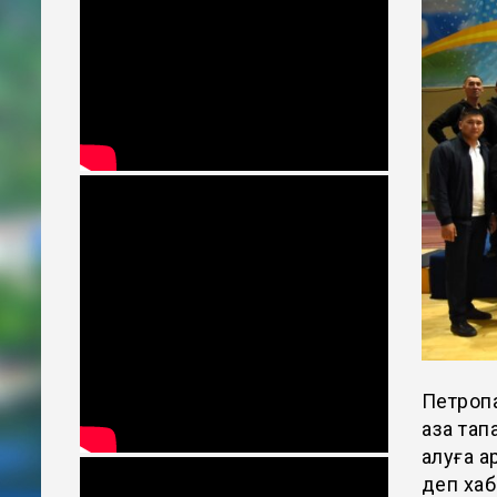
Петропа
қаза та
алуға а
деп хаб