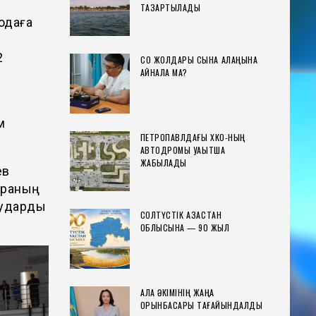
ТАЗАРТЫЛАДЫ
одаға
2
СҚО ЖОЛДАРЫ СЫНАҚ АЛАҢЫНА
АЙНАЛА МА?
м
ПЕТРОПАВЛДАҒЫ ХҚКО-НЫҢ
АВТОДРОМЫ УАҚЫТША
ЖАБЫЛАДЫ
ев
шараның
аударды
СОЛТҮСТІК ҚАЗАҚСТАН
ОБЛЫСЫНА — 90 ЖЫЛ
ҚАЛА ӘКІМІНІҢ ЖАҢА
ОРЫНБАСАРЫ ТАҒАЙЫНДАЛДЫ