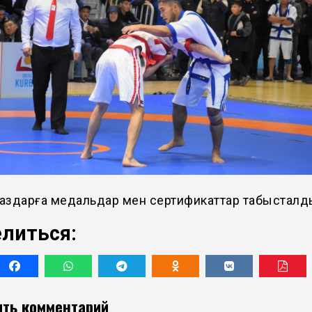
аздарға медальдар мен сертификаттар табысталд
литься:
ть комментарий