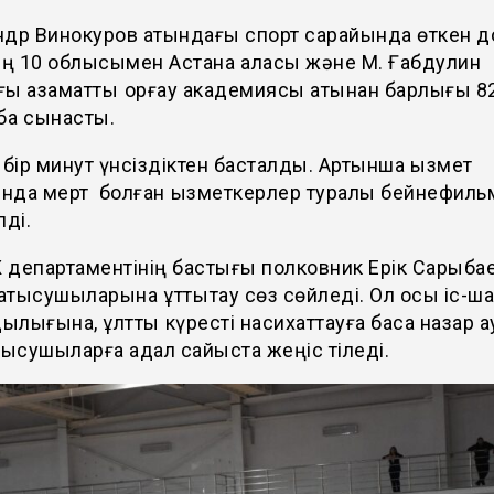
ндр Винокуров атындағы спорт сарайында өткен д
ің 10 облысымен Астана қаласы және М. Ғабдулин
ы азаматтық қорғау академиясы атынан барлығы 8
бақ сынасты.
 бір минут үнсіздіктен басталды. Артынша қызмет
нда мерт болған қызметкерлер туралы бейнефиль
лді.
 департаментінің бастығы полковник Ерік Сарыба
қатысушыларына құттықтау сөз сөйледі. Ол осы іс-
лығына, ұлттық күресті насихаттауға баса назар 
тысушыларға адал сайыста жеңіс тіледі.