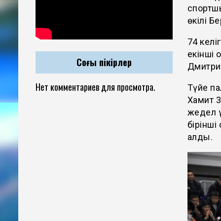
спортш
өкілі Б
74 келі
екінші 
Соңғы пікірлер
Дмитри
Нет комментариев для просмотра.
Түйе па
Хамит 
жедел қ
бірінші
алды.