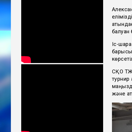
Алекса
елімізд
атындағ
балуан 
Іс-шара
барысы
көрсеті
СҚО ТЖ
турнир 
маңызды
және қа