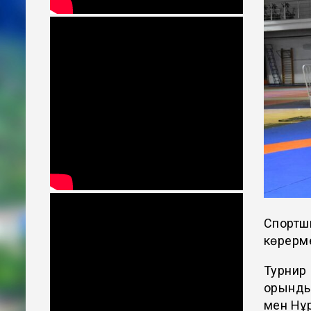
Спортш
көрерме
Турнир 
орынды
мен Нұр