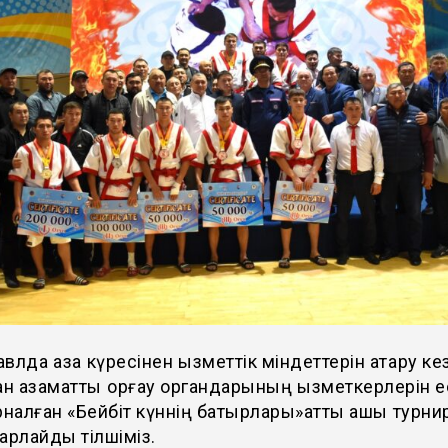
влда қазақ күресінен қызметтік міндеттерін атқару ке
пқан азаматтық қорғау органдарының қызметкерлерін 
рналған «Бейбіт күннің батырлары»атты ашық турнир 
арлайды тілшіміз.