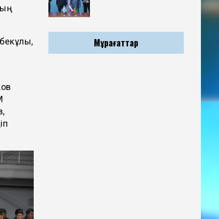
ның
Мұрағаттар
нбекұлы,
ков
М
в,
іп