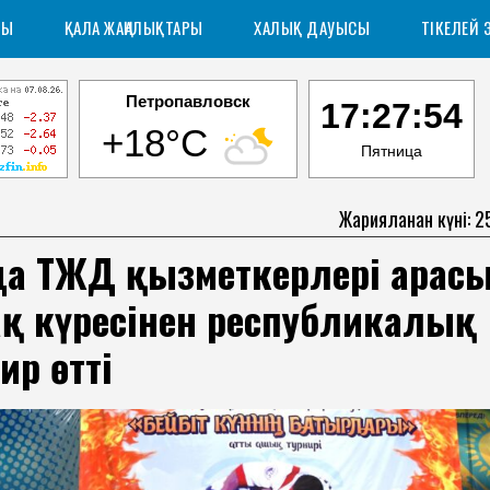
РЫ
ҚАЛА ЖАҢАЛЫҚТАРЫ
ХАЛЫҚ ДАУЫСЫ
ТІКЕЛЕЙ 
Петропавловск
17:27:55
+18°C
Пятница
Жарияланған күні: 2
-да ТЖД қызметкерлері арас
ақ күресінен республикалық
ир өтті