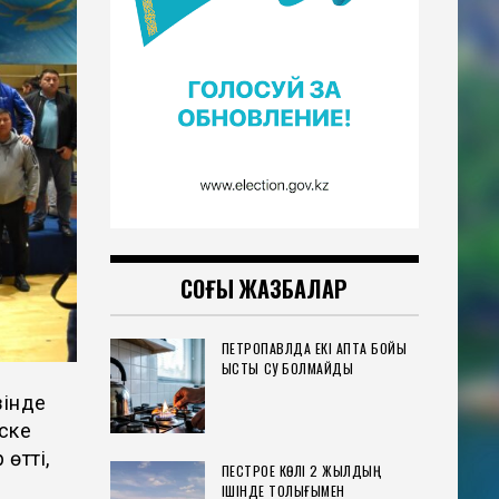
СОҢҒЫ ЖАЗБАЛАР
ПЕТРОПАВЛДА ЕКІ АПТА БОЙЫ
ЫСТЫҚ СУ БОЛМАЙДЫ
зінде
еске
өтті,
ПЕСТРОЕ КӨЛІ 2 ЖЫЛДЫҢ
ІШІНДЕ ТОЛЫҒЫМЕН