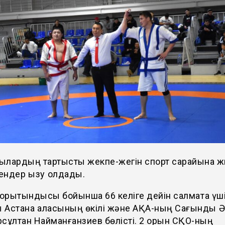
ылардың тартысты жекпе-жегін спорт сарайына ж
ндер қызу қолдады.
қорытындысы бойынша 66 келіге дейін салмақта үш
 Астана қаласының өкілі және АҚА-ның Сағындық 
сұлтан Найманғанзиев бөлісті. 2 орын СҚО-ның