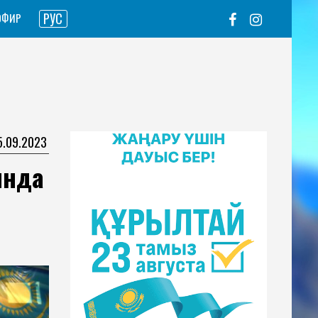
РУС
ЭФИР
5.09.2023
ында