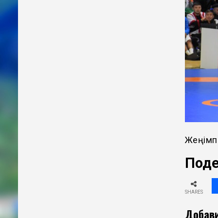
Жеңімп
Поде
SHARES
Добави