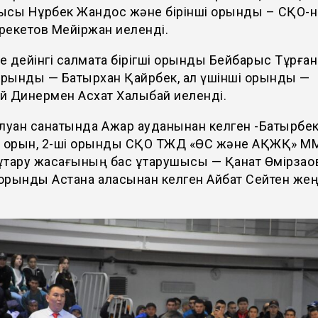
ысы Нұрбек Жандос және бірінші орынды – СҚО-
ерекетов Мейіржан иеленді.
ге дейінгі салмақта бірігші орынды Бейбарыс Тұрға
орынды — Батырхан Қайрбек, ал үшінші орынды —
й Динермен Асхат Халыбай иеленді.
луан санатында Ақжар ауданынан келген -Батырбе
3 орын, 2-ші орынды СҚО ТЖД «ӨС және АҚЖҚ» М
ұтқару жасағының бас құтқарушысы — Қанат Өмірзақо
 орынды Астана қаласынан келген Айбат Сейтен жең