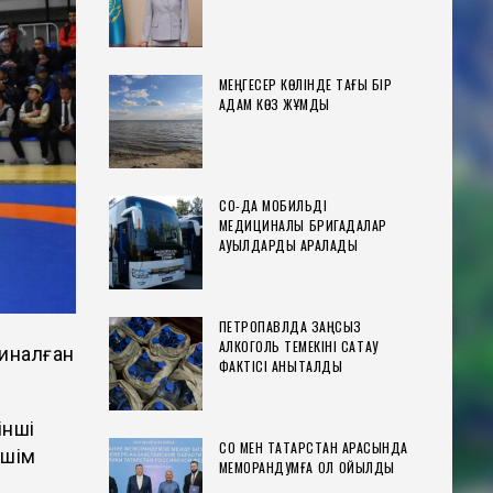
МЕҢГЕСЕР КӨЛІНДЕ ТАҒЫ БІР
АДАМ КӨЗ ЖҰМДЫ
СҚО-ДА МОБИЛЬДІ
МЕДИЦИНАЛЫҚ БРИГАДАЛАР
АУЫЛДАРДЫ АРАЛАДЫ
ПЕТРОПАВЛДА ЗАҢСЫЗ
АЛКОГОЛЬ ТЕМЕКІНІ САҚТАУ
иналған
ФАКТІСІ АНЫҚТАЛДЫ
інші
СҚО МЕН ТАТАРСТАН АРАСЫНДА
Әшім
МЕМОРАНДУМҒА ҚОЛ ҚОЙЫЛДЫ