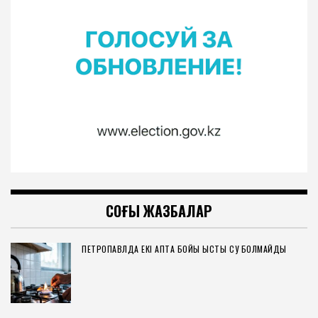
СОҢҒЫ ЖАЗБАЛАР
ПЕТРОПАВЛДА ЕКІ АПТА БОЙЫ ЫСТЫҚ СУ БОЛМАЙДЫ