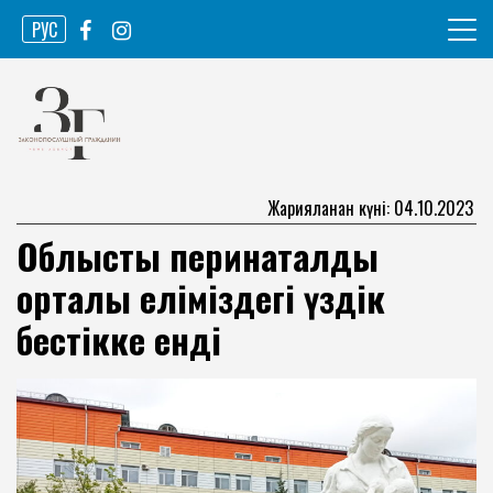
Skip
РУС
to
content
Ақпарат агенттігі
Законопослушный гражданин
Жарияланған күні: 04.10.2023
Облыстық перинаталдық
орталық еліміздегі үздік
бестікке енді