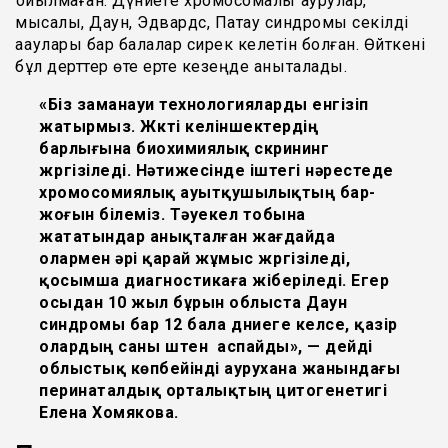
қойылмаған. Дүниеге хромосомалық аурулар,
мысалы, Даун, Эдвардс, Патау синдромы секілді
ақаулары бар балалар сирек келетін болған. Өйткені
бұл дерттер өте ерте кезеңде анықталады.
«Біз заманауи технологияларды енгізіп
жатырмыз. Жүкті келіншектердің
барлығына биохимиялық скрининг
жүргізіледі. Нәтижесінде іштегі нәрестеде
хромосомиялық ауытқушылықтың бар-
жоғын білеміз. Тәуекел тобына
жататындар анықталған жағдайда
олармен әрі қарай жұмыс жүргізіледі,
қосымша диагностикаға жіберіледі. Егер
осыдан 10 жыл бұрын облыста Даун
синдромы бар 12 бала дүниеге келсе, қазір
олардың саны үштен аспайды», — дейді
облыстық көпбейінді аурухана жанындағы
перинаталдық орталықтың цитогенетигі
Елена Хомякова.