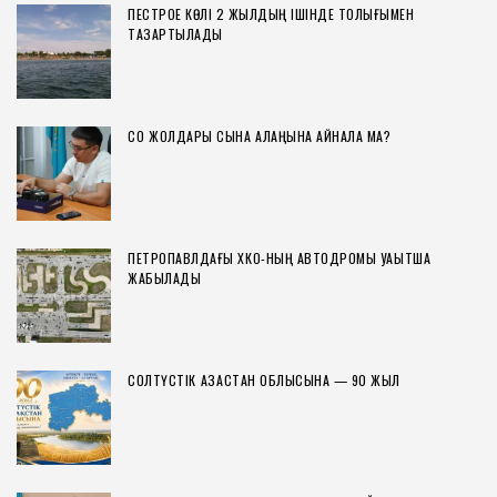
ПЕСТРОЕ КӨЛІ 2 ЖЫЛДЫҢ ІШІНДЕ ТОЛЫҒЫМЕН
ТАЗАРТЫЛАДЫ
СҚО ЖОЛДАРЫ СЫНАҚ АЛАҢЫНА АЙНАЛА МА?
ПЕТРОПАВЛДАҒЫ ХҚКО-НЫҢ АВТОДРОМЫ УАҚЫТША
ЖАБЫЛАДЫ
СОЛТҮСТІК ҚАЗАҚСТАН ОБЛЫСЫНА — 90 ЖЫЛ