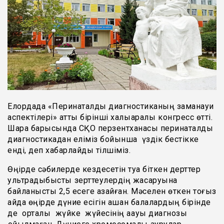
Елордада «Перинаталды диагностиканың заманауи
аспектілері» атты бірінші халықаралық конгресс өтті.
Шара барысында СҚО перзентханасы перинаталдық
диагностикадан еліміз бойынша үздік бестікке
енді, деп хабарлайды тілшіміз.
Өңірде сәбилерде кездесетін туа біткен дерттер
ультрадыбыстық зерттеулердің жақсаруына
байланысты 2,5 есеге азайған. Мәселен өткен тоғыз
айда өңірде дүние есігін ашқан балалардың бірінде
де орталық жүйке жүйесінің ақауы диагнозы