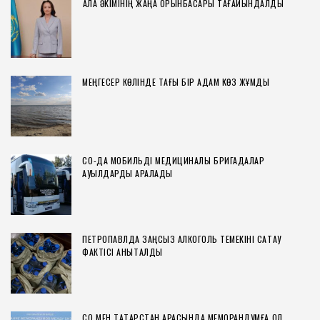
ҚАЛА ӘКІМІНІҢ ЖАҢА ОРЫНБАСАРЫ ТАҒАЙЫНДАЛДЫ
МЕҢГЕСЕР КӨЛІНДЕ ТАҒЫ БІР АДАМ КӨЗ ЖҰМДЫ
СҚО-ДА МОБИЛЬДІ МЕДИЦИНАЛЫҚ БРИГАДАЛАР
АУЫЛДАРДЫ АРАЛАДЫ
ПЕТРОПАВЛДА ЗАҢСЫЗ АЛКОГОЛЬ ТЕМЕКІНІ САҚТАУ
ФАКТІСІ АНЫҚТАЛДЫ
СҚО МЕН ТАТАРСТАН АРАСЫНДА МЕМОРАНДУМҒА ҚОЛ