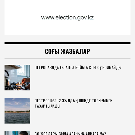
СОҢҒЫ ЖАЗБАЛАР
ПЕТРОПАВЛДА ЕКІ АПТА БОЙЫ ЫСТЫҚ СУ БОЛМАЙДЫ
ПЕСТРОЕ КӨЛІ 2 ЖЫЛДЫҢ ІШІНДЕ ТОЛЫҒЫМЕН
ТАЗАРТЫЛАДЫ
СҚО ЖОЛДАРЫ СЫНАҚ АЛАҢЫНА АЙНАЛА МА?