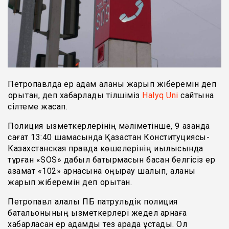
Петропавлда ер адам қаланы жарып жіберемін деп
қорқытқан, деп хабарлады тілшіміз
Halyq Uni
сайтына
сілтеме жасап.
Полиция қызметкерлерінің мәліметінше, 9 қазанда
сағат 13:40 шамасында Қазақстан Конституциясы-
Казахстанская правда көшелерінің қиылысында
тұрған «SOS» дабыл батырмасын басқан белгісіз ер
азамат «102» арнасына қоңырау шалып, қаланы
жарып жіберемін деп қорқытқан.
Петропавл қалалық ПБ патрульдік полиция
батальонының қызметкерлері жедел арнаға
хабарласқан ер адамды тез арада ұстады. Ол