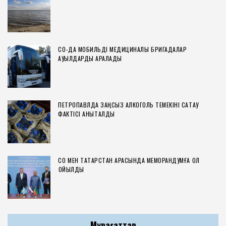
СҚО-ДА МОБИЛЬДІ МЕДИЦИНАЛЫҚ БРИГАДАЛАР
АУЫЛДАРДЫ АРАЛАДЫ
ПЕТРОПАВЛДА ЗАҢСЫЗ АЛКОГОЛЬ ТЕМЕКІНІ САҚТАУ
ФАКТІСІ АНЫҚТАЛДЫ
СҚО МЕН ТАТАРСТАН АРАСЫНДА МЕМОРАНДУМҒА ҚОЛ
ҚОЙЫЛДЫ
Мұрағаттар