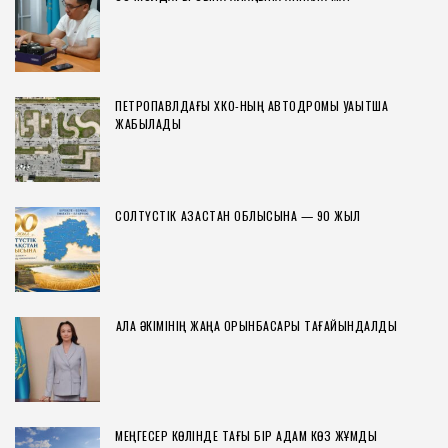
ПЕТРОПАВЛДАҒЫ ХҚКО-НЫҢ АВТОДРОМЫ УАҚЫТША
ЖАБЫЛАДЫ
СОЛТҮСТІК ҚАЗАҚСТАН ОБЛЫСЫНА — 90 ЖЫЛ
ҚАЛА ӘКІМІНІҢ ЖАҢА ОРЫНБАСАРЫ ТАҒАЙЫНДАЛДЫ
МЕҢГЕСЕР КӨЛІНДЕ ТАҒЫ БІР АДАМ КӨЗ ЖҰМДЫ