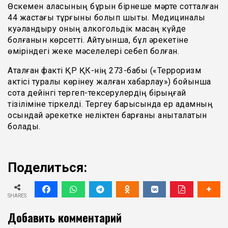
Өскемен қаласының бұрын бірнеше мәрте сотталған
44 жастағы тұрғыны болып шықты. Медициналық
куәландыру оның алкогольдік масаң күйде
болғанын көрсетті. Айтуынша, бұл әрекетіне
өміріндегі жеке мәселелері себеп болған.
Аталған факті ҚР ҚК-нің 273-бабы («Терроризм
актiсi туралы көрiнеу жалған хабарлау») бойынша
сотқа дейінгі тергеп-тексерулердің бірыңғай
тізіліміне тіркелді. Тергеу барысында ер адамның
осындай әрекетке неліктен барғаны анықталатын
болады.
Поделиться:
SHARES
Добавить комментарий