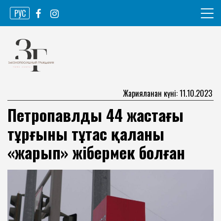
Skip
РУС
to
content
Ақпарат агенттігі
Законопослушный гражданин
Жарияланған күні: 11.10.2023
Петропавлдың 44 жастағы
тұрғыны тұтас қаланы
«жарып» жібермек болған