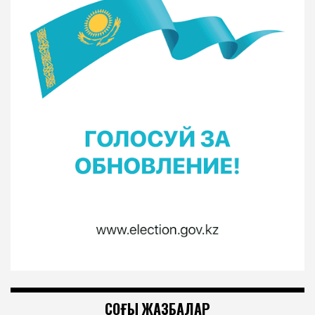
СОҢҒЫ ЖАЗБАЛАР