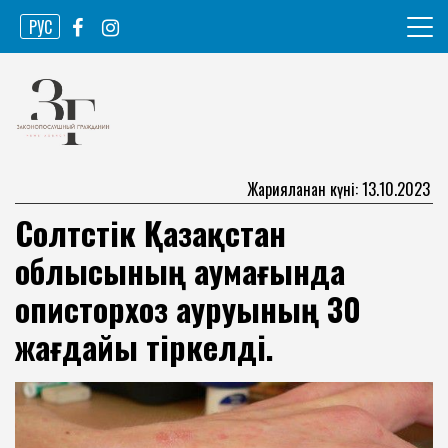
Skip
РУС
to
content
Ақпарат агенттігі
Законопослушный гражданин
Жарияланған күні: 13.10.2023
Солтүстік Қазақстан
облысының аумағында
описторхоз ауруының 30
жағдайы тіркелді.