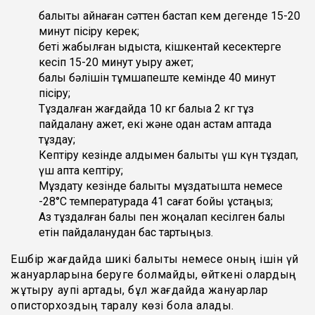
балықты қайнаған сәттен бастап кем дегенде 15-20
минут пісіру керек;
беті жабылған ыдыста, кішкентай кесектерге
кесіп 15-20 минут қуыру қажет;
балық бәлішін тұмшапеште кемінде 40 минут
пісіру;
Тұздалған жағдайда 10 кг балыққа 2 кг тұз
пайдалану қажет, екі және одан астам аптада
тұздау;
Кептіру кезінде алдымен балықты үш күн тұздап,
үш апта кептіру;
Мұздату кезінде балықты мұздатқышта немесе
-28°С температурада 41 сағат бойы ұстаңыз;
Аз тұздалған балық пен жоңқалап кесілген балық
етін пайдаланудан бас тартыңыз.
Ешбір жағдайда шикі балықты немесе оның ішін үй
жануарларына беруге болмайды, өйткені олардың
жұқтыру қаупі артады, бұл жағдайда жануарлар
описторхоздың таралу көзі бола алады.