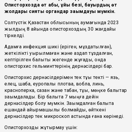
Описторхозда өт қабы, ұйқы безі, бауырдың өт
жолдары сияқты органдар зақымдауы мүмкін.
Солтүстік Қазақстан облысының аумағында 2023
жылдың 8 айында описторхоздың 30 жағдайы
тіркелді.
Адамға инфекция шикі (еріген, мұздатылған),
жеткілікті қуырылмаған және аздап тұздалған,
кептірілген балықты жегенде жұғады, онда
описторхис гельминттерінің дернәсілдері бар.
Описторхис дернәсілдерімен тек тұқы текті — язь,
елец, шабақ, еуропалық плотва, вобла, линь,
красноперка, сазан және табан, тұқы, мөңке балықтар
зақымдалады. Бір балықта 7 мыңға дейін
дернәсілдер болу мүмкін. Зақымдалған балықта
ешқандай айырмашылық болмайды, өйткені
дернәсілдер тек микроскоп астында ғана көрінеді.
Описторхозды жұқтырмау үшін: