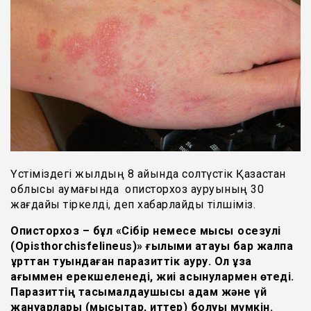
Үстіміздегі жылдың 8 айында солтүстік Қазақстан
облысы аумағында описторхоз ауруының 30
жағдайы тіркелді, деп хабарлайды тілшіміз.
Описторхоз – бұл «Сібір немесе мысық қосезулі
(Opisthorchisfelineus)» ғылыми атауы бар жалпақ
құрттан туындаған паразиттік ауру. Ол ұзақ
ағыммен ерекшеленеді, жиі асқынулармен өтеді.
Паразиттің тасымалдаушысы адам және үй
жануарлары (мысықтар, иттер) болуы мүмкін.