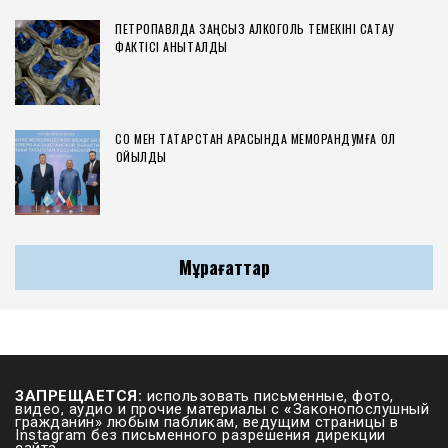
ПЕТРОПАВЛДА ЗАҢСЫЗ АЛКОГОЛЬ ТЕМЕКІНІ САҚТАУ
ФАКТІСІ АНЫҚТАЛДЫ
СҚО МЕН ТАТАРСТАН АРАСЫНДА МЕМОРАНДУМҒА ҚОЛ
ҚОЙЫЛДЫ
Мұрағаттар
ЗАПРЕЩАЕТСЯ:
использовать письменные, фото,
видео, аудио и прочие материалы с
«
Законопослушный
гражданин» любым пабликам, ведущим страницы в
Instagram без письменного разрешения дирекции
сайта.