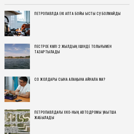
ПЕТРОПАВЛДА ЕКІ АПТА БОЙЫ ЫСТЫҚ СУ БОЛМАЙДЫ
ПЕСТРОЕ КӨЛІ 2 ЖЫЛДЫҢ ІШІНДЕ ТОЛЫҒЫМЕН
ТАЗАРТЫЛАДЫ
СҚО ЖОЛДАРЫ СЫНАҚ АЛАҢЫНА АЙНАЛА МА?
ПЕТРОПАВЛДАҒЫ ХҚКО-НЫҢ АВТОДРОМЫ УАҚЫТША
ЖАБЫЛАДЫ