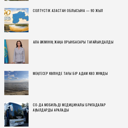
СОЛТҮСТІК ҚАЗАҚСТАН ОБЛЫСЫНА — 90 ЖЫЛ
ҚАЛА ӘКІМІНІҢ ЖАҢА ОРЫНБАСАРЫ ТАҒАЙЫНДАЛДЫ
МЕҢГЕСЕР КӨЛІНДЕ ТАҒЫ БІР АДАМ КӨЗ ЖҰМДЫ
СҚО-ДА МОБИЛЬДІ МЕДИЦИНАЛЫҚ БРИГАДАЛАР
АУЫЛДАРДЫ АРАЛАДЫ