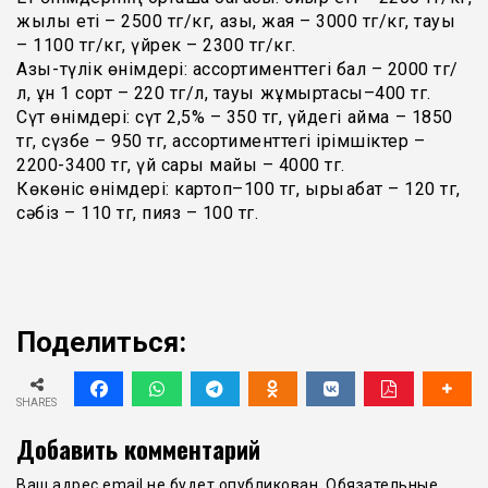
жылқы еті – 2500 тг/кг, қазы, жая – 3000 тг/кг, тауық
– 1100 тг/кг, үйрек – 2300 тг/кг.
Азық-түлік өнімдері: ассортименттегі бал – 2000 тг/
л, ұн 1 сорт – 220 тг/л, тауық жұмыртқасы–400 тг.
Сүт өнімдері: сүт 2,5% – 350 тг, үйдегі қаймақ – 1850
тг, сүзбе – 950 тг, ассортименттегі ірімшіктер –
2200-3400 тг, үй сары майы – 4000 тг.
Көкөніс өнімдері: картоп–100 тг, қырыққабат – 120 тг,
сәбіз – 110 тг, пияз – 100 тг.
Поделиться:
SHARES
Добавить комментарий
Ваш адрес email не будет опубликован.
Обязательные