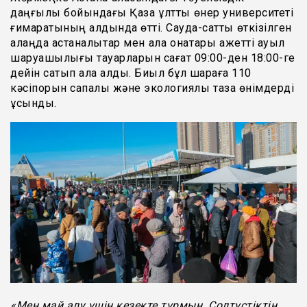
даңғылы бойындағы Қазақ ұлттық өнер университеті
ғимаратының алдында өтті. Сауда-саттық өткізілген
алаңда астаналықтар мен қала қонақтары қажетті ауыл
шаруашылығы тауарларын сағат 09:00-ден 18:00-ге
дейін сатып ала алды. Биыл бұл шараға 110
кәсіпорын сапалы және экологиялық таза өнімдерді
ұсынды.
«Мен май алу үшін кезекте тұрмын. Солтүстіктің