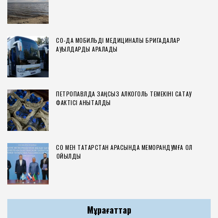
СҚО-ДА МОБИЛЬДІ МЕДИЦИНАЛЫҚ БРИГАДАЛАР
АУЫЛДАРДЫ АРАЛАДЫ
ПЕТРОПАВЛДА ЗАҢСЫЗ АЛКОГОЛЬ ТЕМЕКІНІ САҚТАУ
ФАКТІСІ АНЫҚТАЛДЫ
СҚО МЕН ТАТАРСТАН АРАСЫНДА МЕМОРАНДУМҒА ҚОЛ
ҚОЙЫЛДЫ
Мұрағаттар