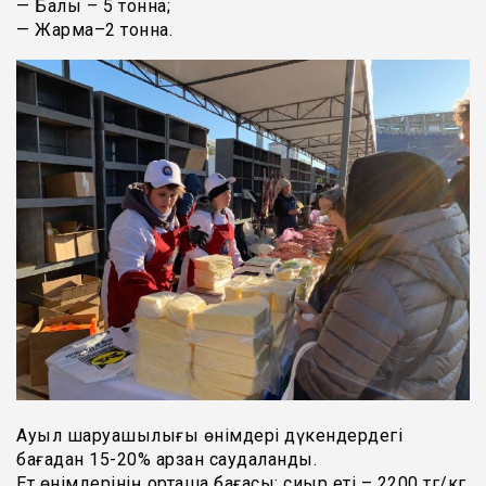
— Балық – 5 тонна;
— Жарма–2 тонна.
Ауыл шаруашылығы өнімдері дүкендердегі
бағадан 15-20% арзан саудаланды.
Ет өнімдерінің орташа бағасы: сиыр еті – 2200 тг/кг,