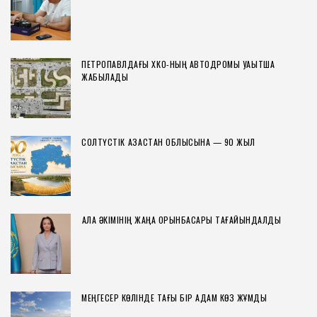
ПЕТРОПАВЛДАҒЫ ХҚКО-НЫҢ АВТОДРОМЫ УАҚЫТША
ЖАБЫЛАДЫ
СОЛТҮСТІК ҚАЗАҚСТАН ОБЛЫСЫНА — 90 ЖЫЛ
ҚАЛА ӘКІМІНІҢ ЖАҢА ОРЫНБАСАРЫ ТАҒАЙЫНДАЛДЫ
МЕҢГЕСЕР КӨЛІНДЕ ТАҒЫ БІР АДАМ КӨЗ ЖҰМДЫ