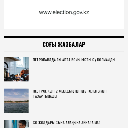
СОҢҒЫ ЖАЗБАЛАР
ПЕТРОПАВЛДА ЕКІ АПТА БОЙЫ ЫСТЫҚ СУ БОЛМАЙДЫ
ПЕСТРОЕ КӨЛІ 2 ЖЫЛДЫҢ ІШІНДЕ ТОЛЫҒЫМЕН
ТАЗАРТЫЛАДЫ
СҚО ЖОЛДАРЫ СЫНАҚ АЛАҢЫНА АЙНАЛА МА?