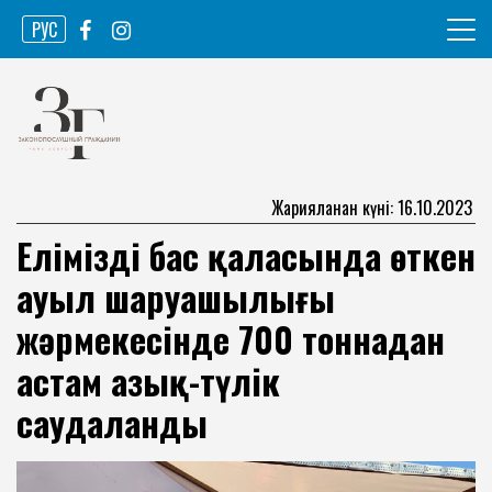
Skip
РУС
to
content
Ақпарат агенттігі
Законопослушный гражданин
Жарияланған күні: 16.10.2023
Еліміздің бас қаласында өткен
ауыл шаруашылығы
жәрмеңкесінде 700 тоннадан
астам азық-түлік
саудаланды