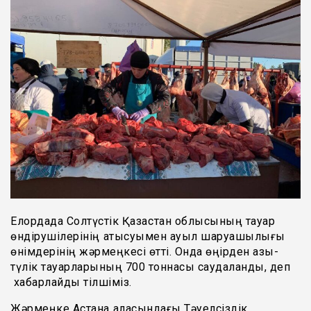
Елордада Солтүстік Қазақстан облысының тауар
өндірушілерінің қатысуымен ауыл шаруашылығы
өнімдерінің жәрмеңкесі өтті. Онда өңірден азық-
түлік тауарларының 700 тоннасы саудаланды, деп
хабарлайды тілшіміз.
Жәрмеңке Астана қаласындағы Тәуелсіздік