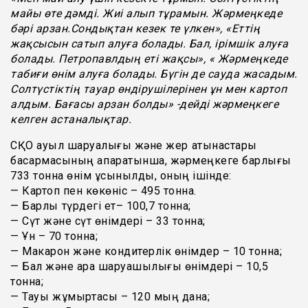
майы өте дәмді. Жиі алып тұрамын. Жәрмеңкеде
бәрі арзан.Сондықтан кезек те үлкен», «Еттің
жақсысын сатып алуға болады. Бал, ірімшік алуға
болады. Петропавлдың еті жақсы», « Жәрмеңкеде
табиғи өнім алуға болады. Бүгін де сауда жасадым.
Солтүстіктің тауар өндірушілерінен ұн мен картоп
алдым. Бағасы арзан болды» -дейді жәрмеңкеге
келген астаналықтар.
СҚО ауыл шаруалығы және жер қатынастары
басқармасының ақпаратынша, жәрмеңкеге барлығы
733 тонна өнім ұсынылды, оның ішінде:
— Картоп пен көкөніс – 495 тонна.
— Барлық түрдегі ет– 100,7 тонна;
— Сүт және сүт өнімдері – 33 тонна;
— Ұн – 70 тонна;
— Макарон және кондитерлік өнімдер – 10 тонна;
— Бал және ара шаруашылығы өнімдері – 10,5
тонна;
— Тауық жұмыртқасы – 120 мың дана;