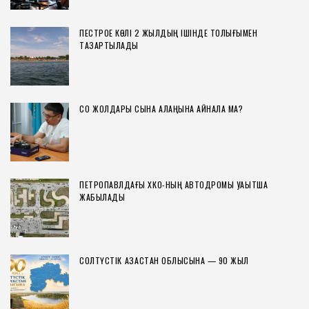
ПЕСТРОЕ КӨЛІ 2 ЖЫЛДЫҢ ІШІНДЕ ТОЛЫҒЫМЕН
ТАЗАРТЫЛАДЫ
СҚО ЖОЛДАРЫ СЫНАҚ АЛАҢЫНА АЙНАЛА МА?
ПЕТРОПАВЛДАҒЫ ХҚКО-НЫҢ АВТОДРОМЫ УАҚЫТША
ЖАБЫЛАДЫ
СОЛТҮСТІК ҚАЗАҚСТАН ОБЛЫСЫНА — 90 ЖЫЛ