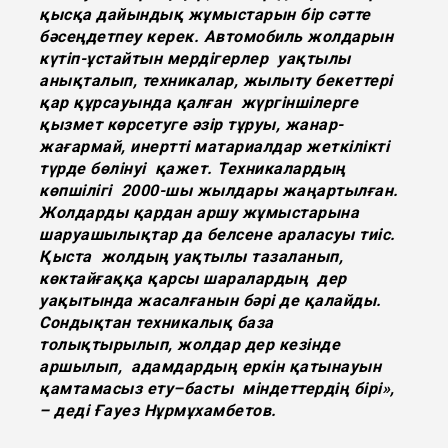
қысқа дайындық жұмыстарын бір сәтте
бәсеңдетпеу керек. Автомобиль жолдарын
күтіп-ұстайтын мердігерлер уақтылы
анықталып, техникалар, жылыту бекеттері
қар құрсауында қалған жүргіншілерге
қызмет көрсетуге әзір тұруы, жанар-
жағармай, инертті матариалдар жеткілікті
түрде бөлінуі қажет. Техникалардың
көпшілігі 2000-шы жылдары жаңартылған.
Жолдарды қардан аршу жұмыстарына
шаруашылықтар да белсене араласуы тиіс.
Қыста жолдың уақтылы тазаланып,
көктайғаққа қарсы шаралардың дер
уақытында жасалғанын бәрі де қалайды.
Сондықтан техникалық база
толықтырылып, жолдар дер кезінде
аршылып, адамдардың еркін қатынауын
қамтамасыз ету–басты міндеттердің бірі»,
– деді Ғауез Нұрмұхамбетов.