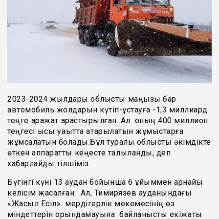
2023-2024 жылдары облыстық маңызы бар
автомобиль жолдарын күтіп-ұстауға -1,3 миллиард
теңге қаражат қарастырылған. Ал оның 400 миллион
теңгесі қысқы уақытта атқарылатын жұмыстарға
жұмсалатын болады.Бұл туралы облыстық әкімдікте
өткен аппараттық кеңесте талқыланды, деп
хабарлайды тілшіміз.
Бүгінгі күні 13 аудан бойынша 6 ұйыммен арнайы
келісім жасалған. Ал, Тимирязев ауданындағы
«Жасыл Есіл» мердігерлік мекемесінің өз
міндеттерін орындамауына байланысты екіжақты