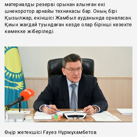
материалдық резерві қорынан алынған екі
шнекоротор арнайы техникасы бар. Оның бірі
Қызылжар, екіншісі Жамбыл ауданында орналасқан.
Қиын жағдай туындаған кезде олар бірінші кезекте
көмекке жіберіледі.
Өңір жетекшісі Ғауез Нұрмұхамбетов