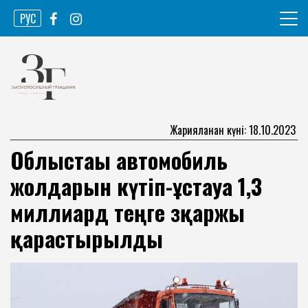
Skip
РУС
to
content
Ақпарат агенттігі
Законопослушный гражданин
Жарияланған күні: 18.10.2023
Облыстағы автомобиль
жолдарын күтіп-ұстауға 1,3
миллиард теңге зқаржы
қарастырылды