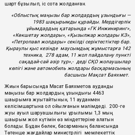
шарт бұзылып, іс сотқа жолданған.
«Облыстық маңызы бар жолдардың ұзындығы —
1983 шақырымды құрайды. Мердігерлік
ұйымдардың қатарында «ГК Инжиниринг»,
«Көкшетау жолдары», «Қызылжар жолдары КЗ»,
«Петропавл жолдары» секілді серіктестіктер бар.
Қыраулы қыс кезінде маусымдық жұмыстарға 142
техника, 278 адам, 11 жол пайдалану пункті
сақадай-сай әзір тұр»,- деді СҚО жолаушылар
көлігі және автомобиль жолдары басқармасының
басшысы Мақсат Баяхмет.
Жиын барысында Мақсат Баяхметов аудандық
маңызы бар жолдардың ұзындығы 4463
шақырымға жуықтайтынын, 11 ауданмен
келісімшартына қол қойылғанын мәлімдеді. 200-ге
жуық ауыл шаруашылығы құрылымы 1,3 мың
шақырым жол күтімін өз міндеттеріне алатын
болады. Бұдан бөлек, басқарманың балансында
Төтенше жағдайлар министрлігі мемлекеттік