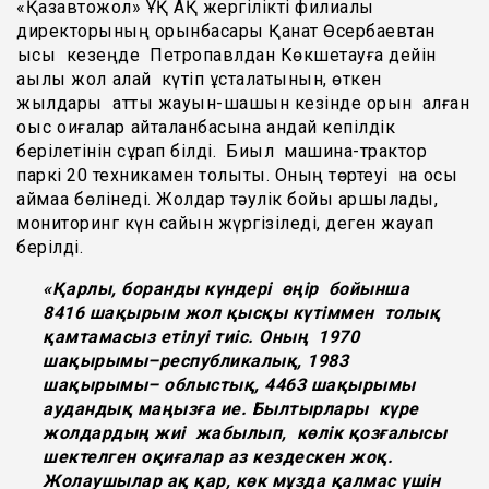
«Қазавтожол» ҰҚ АҚ жергілікті филиалы
директорының орынбасары Қанат Өсербаевтан
қысқы кезеңде Петропавлдан Көкшетауға дейін
ақылы жол қалай күтіп ұсталатынын, өткен
жылдары қатты жауын-шашын кезінде орын алған
оқыс оқиғалар қайталанбасына қандай кепілдік
берілетінін сұрап білді. Биыл машина-трактор
паркі 20 техникамен толықты. Оның төртеуі нақ осы
аймаққа бөлінеді. Жолдар тәулік бойы аршылады,
мониторинг күн сайын жүргізіледі, деген жауап
берілді.
«Қарлы, боранды күндері өңір бойынша
8416 шақырым жол қысқы күтіммен толық
қамтамасыз етілуі тиіс. Оның 1970
шақырымы–республикалық, 1983
шақырымы– облыстық, 4463 шақырымы
аудандық маңызға ие. Былтырлары күре
жолдардың жиі жабылып, көлік қозғалысы
шектелген оқиғалар аз кездескен жоқ.
Жолаушылар ақ қар, көк мұзда қалмас үшін