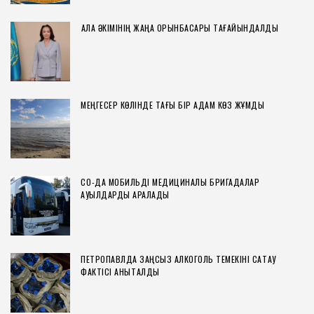
ҚАЛА ӘКІМІНІҢ ЖАҢА ОРЫНБАСАРЫ ТАҒАЙЫНДАЛДЫ
МЕҢГЕСЕР КӨЛІНДЕ ТАҒЫ БІР АДАМ КӨЗ ЖҰМДЫ
СҚО-ДА МОБИЛЬДІ МЕДИЦИНАЛЫҚ БРИГАДАЛАР
АУЫЛДАРДЫ АРАЛАДЫ
ПЕТРОПАВЛДА ЗАҢСЫЗ АЛКОГОЛЬ ТЕМЕКІНІ САҚТАУ
ФАКТІСІ АНЫҚТАЛДЫ