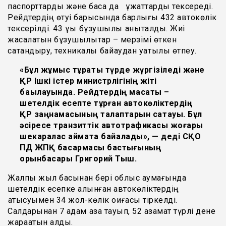
паспорттарды және басқа да құжаттарды тексереді.
Рейдтердің өтуі барысында барлығы 432 автокөлік
тексерілді. 43 құқық бұзушылық анықталды. Жиі
жасалатын бұзушылықтар – мерзімі өткен
сақтандыру, техникалық байқаудан уақтылы өтпеу.
«Бұл жұмыс тұрақты түрде жүргізіледі және
ҚР Ішкі істер министрлігінің жіті
бақылауында. Рейдтердің мақсаты –
шетелдік есепте тұрған автокөліктердің
ҚР заңнамасының талаптарын сақтауы. Бұл
әсіресе транзиттік автотрафикасы жоғары
шекаралас аймақта байқалады», — деді СҚО
ПД ЖПҚ басқармасы бастығының
орынбасары Григорий Тыш.
Жалпы жыл басынан бері облыс аумағында
шетелдік есепке алынған автокөліктердің
қатысуымен 34 жол-көлік оқиғасы тіркелді.
Салдарынан 7 адам қаза тауып, 52 азамат түрлі дене
жарақатын алды.