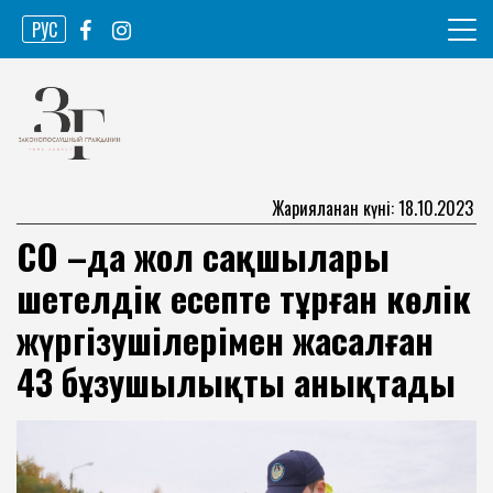
Skip
РУС
to
content
Ақпарат агенттігі
Законопослушный гражданин
Жарияланған күні: 18.10.2023
СҚО –да жол сақшылары
шетелдік есепте тұрған көлік
жүргізушілерімен жасалған
43 бұзушылықты анықтады