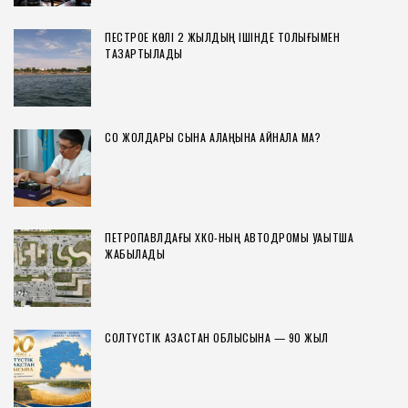
ПЕСТРОЕ КӨЛІ 2 ЖЫЛДЫҢ ІШІНДЕ ТОЛЫҒЫМЕН
ТАЗАРТЫЛАДЫ
СҚО ЖОЛДАРЫ СЫНАҚ АЛАҢЫНА АЙНАЛА МА?
ПЕТРОПАВЛДАҒЫ ХҚКО-НЫҢ АВТОДРОМЫ УАҚЫТША
ЖАБЫЛАДЫ
СОЛТҮСТІК ҚАЗАҚСТАН ОБЛЫСЫНА — 90 ЖЫЛ