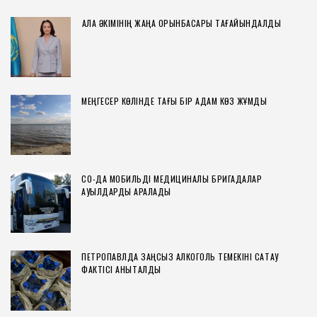
ҚАЛА ӘКІМІНІҢ ЖАҢА ОРЫНБАСАРЫ ТАҒАЙЫНДАЛДЫ
МЕҢГЕСЕР КӨЛІНДЕ ТАҒЫ БІР АДАМ КӨЗ ЖҰМДЫ
СҚО-ДА МОБИЛЬДІ МЕДИЦИНАЛЫҚ БРИГАДАЛАР
АУЫЛДАРДЫ АРАЛАДЫ
ПЕТРОПАВЛДА ЗАҢСЫЗ АЛКОГОЛЬ ТЕМЕКІНІ САҚТАУ
ФАКТІСІ АНЫҚТАЛДЫ