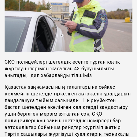
СҚО полицейлері шетелдік есепте тұрған көлік
жүргізушілерімен жасалған 43 бұзушылықты
анықтады, деп хабарлайды тілшіміз.
Қазақстан заңнамасының талаптарына сәйкес
келмейтін шетелде тіркелген автокөлік құралдарын
пайдалануға тыйым салынады. 1 қыркүйектен
бастап шетелден әкелінген көліктерді заңдастыру
үшін берілген мерзім аяқталған соң, СҚО
полицейлері күн сайын шетелдік нөмірлері бар
автокөліктер бойынша рейдтер жүргізіп жатыр.
Тәртіп сақшылары жүргізуші куәліктерін, техникалық