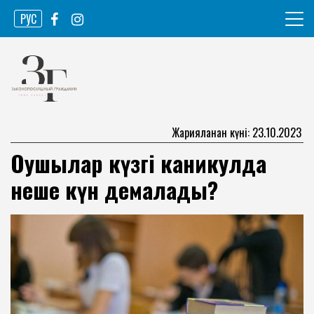
Skip
РУС
to
content
Ақпарат агенттігі
Законопослушный гражданин
Жарияланған күні: 23.10.2023
Оқушылар күзгі каникулда
неше күн демалады?