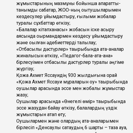
жұмыстарының мазмұны бойынша ақпараттық-
танымдық сабақтар, ЖОО-ның оқытушыларымен
кездесулер ұйымдастыру, ғылыми жобалар
туралы сұхбаттар өткізу;
«Балалар кітапханасы» жобасын іске асыру
аясында оқырмандармен кездесу ұйымдастыру
және оқылған әдебиеттерді талқылау;
«Отбасылық дәстүрлер» тақырыбында ата-аналар
жиналысын өткізу, «Педагог-бала-ата-ана»
бірлесуімен отбасылық дәстүрлер туралы әңгіме
жүргізу;
Қожа Ахмет Яссауидің 930 жылдығына орай
«Қожа Ахмет Яссауи мұраларын оқу» тақырыбында
оқушылар арасында эссе мен жобалық жұмыстар
жазу;
Оқушылар арасында «Өнегелі өмір» тақырыбында
эссе жазудан байқау өткізу, балалардың үздік
жұмыстарын атап өту;
Оқушылармен және олардың ата-аналарымен
бірлесіп «Денсаулық сақтаудың 6 шарты – таза ауа,