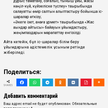
дұрыс тамақтану, қозғалыс, тыныш ұйқы, жақсы
көңіл-күй, күйзеліске түспеу» тақырыбында
салауатты өмір салтын қалыптастыру бойынша іс-
шаралар өткізу;
«Әкеге ізет, анаға құрмет» тақырыбында «Жас
ақындар айтысы» байқауын ұйымдастыру,
жеңімпаздарын марапаттау енгізілді.
Айта кетейік, бұл іс-шаралар білім беру
ұйымдарына әдістемелік ұсыным ретінде
жіберіледі.
Поделиться:
SHARES
Добавить комментарий
Ваш адрес email не будет опубликован.
Обязательные