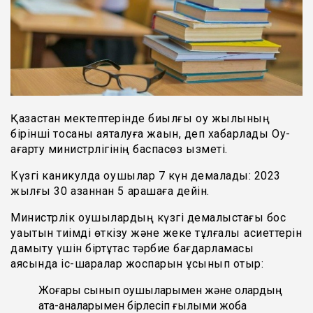
Қазақстан мектептерінде биылғы оқу жылының
бірінші тоқсаны аяқталуға жақын, деп хабарлады Оқу-
ағарту министрлігінің баспасөз қызметі.
Күзгі каникулда оқушылар 7 күн демалады: 2023
жылғы 30 қазаннан 5 қарашаға дейін.
Министрлік оқушылардың күзгі демалыстағы бос
уақытын тиімді өткізу және жеке тұлғалық қасиеттерін
дамыту үшін біртұтас тәрбие бағдарламасы
аясында іс-шаралар жоспарын ұсынып отыр:
Жоғары сынып оқушыларымен және олардың
ата-аналарымен бірлесіп ғылыми жоба