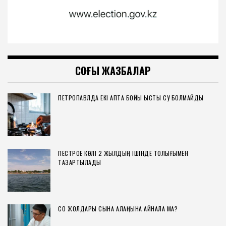
СОҢҒЫ ЖАЗБАЛАР
ПЕТРОПАВЛДА ЕКІ АПТА БОЙЫ ЫСТЫҚ СУ БОЛМАЙДЫ
ПЕСТРОЕ КӨЛІ 2 ЖЫЛДЫҢ ІШІНДЕ ТОЛЫҒЫМЕН
ТАЗАРТЫЛАДЫ
СҚО ЖОЛДАРЫ СЫНАҚ АЛАҢЫНА АЙНАЛА МА?