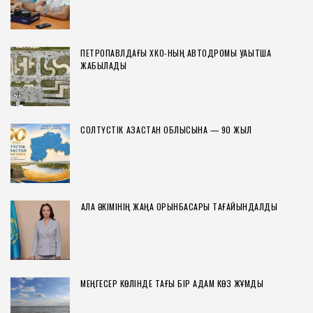
ПЕТРОПАВЛДАҒЫ ХҚКО-НЫҢ АВТОДРОМЫ УАҚЫТША
ЖАБЫЛАДЫ
СОЛТҮСТІК ҚАЗАҚСТАН ОБЛЫСЫНА — 90 ЖЫЛ
ҚАЛА ӘКІМІНІҢ ЖАҢА ОРЫНБАСАРЫ ТАҒАЙЫНДАЛДЫ
МЕҢГЕСЕР КӨЛІНДЕ ТАҒЫ БІР АДАМ КӨЗ ЖҰМДЫ