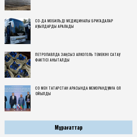
СҚО-ДА МОБИЛЬДІ МЕДИЦИНАЛЫҚ БРИГАДАЛАР
АУЫЛДАРДЫ АРАЛАДЫ
ПЕТРОПАВЛДА ЗАҢСЫЗ АЛКОГОЛЬ ТЕМЕКІНІ САҚТАУ
ФАКТІСІ АНЫҚТАЛДЫ
СҚО МЕН ТАТАРСТАН АРАСЫНДА МЕМОРАНДУМҒА ҚОЛ
ҚОЙЫЛДЫ
Мұрағаттар