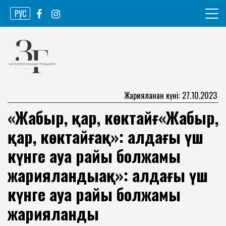
Skip
РУС
to
content
Ақпарат агенттігі
Законопослушный гражданин
Жарияланған күні: 27.10.2023
«Жаңбыр, қар, көктайғ«Жаңбыр,
қар, көктайғақ»: алдағы үш
күнге ауа райы болжамы
жарияландыақ»: алдағы үш
күнге ауа райы болжамы
жарияланды