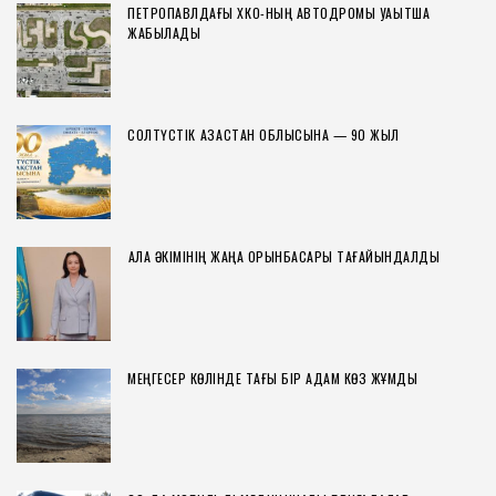
ПЕТРОПАВЛДАҒЫ ХҚКО-НЫҢ АВТОДРОМЫ УАҚЫТША
ЖАБЫЛАДЫ
СОЛТҮСТІК ҚАЗАҚСТАН ОБЛЫСЫНА — 90 ЖЫЛ
ҚАЛА ӘКІМІНІҢ ЖАҢА ОРЫНБАСАРЫ ТАҒАЙЫНДАЛДЫ
МЕҢГЕСЕР КӨЛІНДЕ ТАҒЫ БІР АДАМ КӨЗ ЖҰМДЫ