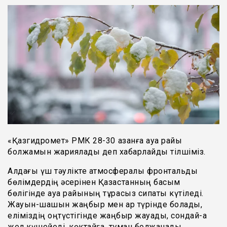
«Қазгидромет» РМК 28-30 қазанға ауа райы
болжамын жариялады деп хабарлайды тілшіміз.
Алдағы үш тәулікте атмосфералық фронтальды
бөлімдердің әсерінен Қазақстанның басым
бөлігінде ауа райының тұрақсыз сипаты күтіледі.
Жауын-шашын жаңбыр мен қар түрінде болады,
еліміздің оңтүстігінде жаңбыр жауады, сондай-ақ
жел күшейеді, көктайғақ, тұман болжанады,