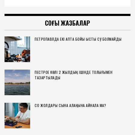
СОҢҒЫ ЖАЗБАЛАР
ПЕТРОПАВЛДА ЕКІ АПТА БОЙЫ ЫСТЫҚ СУ БОЛМАЙДЫ
ПЕСТРОЕ КӨЛІ 2 ЖЫЛДЫҢ ІШІНДЕ ТОЛЫҒЫМЕН
ТАЗАРТЫЛАДЫ
СҚО ЖОЛДАРЫ СЫНАҚ АЛАҢЫНА АЙНАЛА МА?