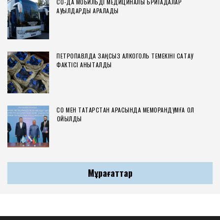
СҚО-ДА МОБИЛЬДІ МЕДИЦИНАЛЫҚ БРИГАДАЛАР
АУЫЛДАРДЫ АРАЛАДЫ
ПЕТРОПАВЛДА ЗАҢСЫЗ АЛКОГОЛЬ ТЕМЕКІНІ САҚТАУ
ФАКТІСІ АНЫҚТАЛДЫ
СҚО МЕН ТАТАРСТАН АРАСЫНДА МЕМОРАНДУМҒА ҚОЛ
ҚОЙЫЛДЫ
Мұрағаттар