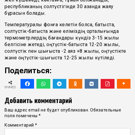
республиканың солтүстігінде 30 қазанда жаяу
бұрқасын болады.
Температуралық фонға келетін болсақ, батыста,
солтүстік-батыста және еліміздің орталығында
термометрлердің бағандары күндіз 3-15 жылы
белгісіне жетеді, оңтүстік-батыста 12-20 жылы,
солтүстік пен шығыста -2 аяз +8 жылы, оңтүстікте
және оңтүстік-шығыста 12-25 жылы күтіледі.
Поделиться:
SHARES
Добавить комментарий
Ваш адрес email не будет опубликован.
Обязательные
поля помечены
*
Комментарий
*