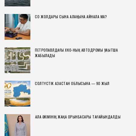
СҚО ЖОЛДАРЫ СЫНАҚ АЛАҢЫНА АЙНАЛА МА?
ПЕТРОПАВЛДАҒЫ ХҚКО-НЫҢ АВТОДРОМЫ УАҚЫТША
ЖАБЫЛАДЫ
СОЛТҮСТІК ҚАЗАҚСТАН ОБЛЫСЫНА — 90 ЖЫЛ
ҚАЛА ӘКІМІНІҢ ЖАҢА ОРЫНБАСАРЫ ТАҒАЙЫНДАЛДЫ