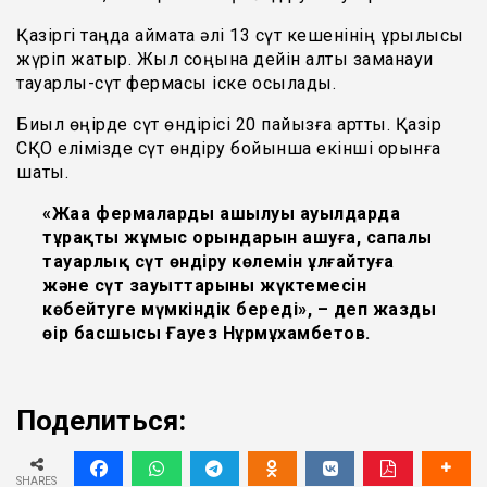
Қазіргі таңда аймақта әлі 13 сүт кешенінің құрылысы
жүріп жатыр. Жыл соңына дейін алты заманауи
тауарлы-сүт фермасы іске қосылады.
Биыл өңірде сүт өндірісі 20 пайызға артты. Қазір
СҚО елімізде сүт өндіру бойынша екінші орынға
шақты.
«Жаңа фермалардың ашылуы ауылдарда
тұрақты жұмыс орындарын ашуға, сапалы
тауарлық сүт өндіру көлемін ұлғайтуға
және сүт зауыттарының жүктемесін
көбейтуге мүмкіндік береді», – деп жазды
өңір басшысы Ғауез Нұрмұхамбетов.
Поделиться:
SHARES