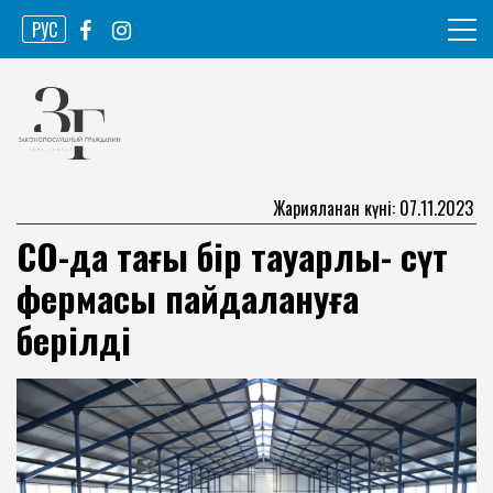
Skip
РУС
to
content
Ақпарат агенттігі
Законопослушный гражданин
Жарияланған күні: 07.11.2023
СҚО-да тағы бір тауарлы- сүт
фермасы пайдалануға
берілді