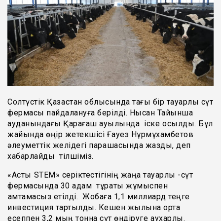
Солтүстік Қазақстан облысында тағы бір тауарлы сүт
фермасы пайдалануға берілді. Нысан Тайынша
ауданындағы Қарағаш ауылында іске қосылды. Бұл
жайында өңір жетекшісі Ғауез Нұрмұхамбетов
әлеуметтік желідегі парақшасында жазды, деп
хабарлайды тілшіміз.
«Астық STEM» серіктестігінің жаңа тауарлы -сүт
фермасында 30 адам тұрақты жұмыспен
қамтамасыз етілді. Жобаға 1,1 миллиард теңге
инвестиция тартылды. Кешен жылына орта
есеппен 3,2 мың тонна сүт өндіруге қаухарлы.