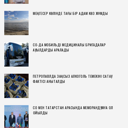
МЕҢГЕСЕР КӨЛІНДЕ ТАҒЫ БІР АДАМ КӨЗ ЖҰМДЫ
СҚО-ДА МОБИЛЬДІ МЕДИЦИНАЛЫҚ БРИГАДАЛАР
АУЫЛДАРДЫ АРАЛАДЫ
ПЕТРОПАВЛДА ЗАҢСЫЗ АЛКОГОЛЬ ТЕМЕКІНІ САҚТАУ
ФАКТІСІ АНЫҚТАЛДЫ
СҚО МЕН ТАТАРСТАН АРАСЫНДА МЕМОРАНДУМҒА ҚОЛ
ҚОЙЫЛДЫ