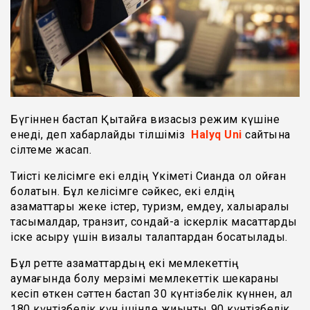
Бүгіннен бастап Қытайға визасыз режим күшіне
енеді, деп хабарлайды тілшіміз
Halyq Uni
сайтына
сілтеме жасап.
Тиісті келісімге екі елдің Үкіметі Сианда қол қойған
болатын. Бұл келісімге сәйкес, екі елдің
азаматтары жеке істер, туризм, емдеу, халықаралық
тасымалдар, транзит, сондай-ақ іскерлік мақсаттарды
іске асыру үшін визалық талаптардан босатылады.
Бұл ретте азаматтардың екі мемлекеттің
аумағында болу мерзімі мемлекеттік шекараны
кесіп өткен сәттен бастап 30 күнтізбелік күннен, ал
180 күнтізбелік күн ішінде жиынтық 90 күнтізбелік