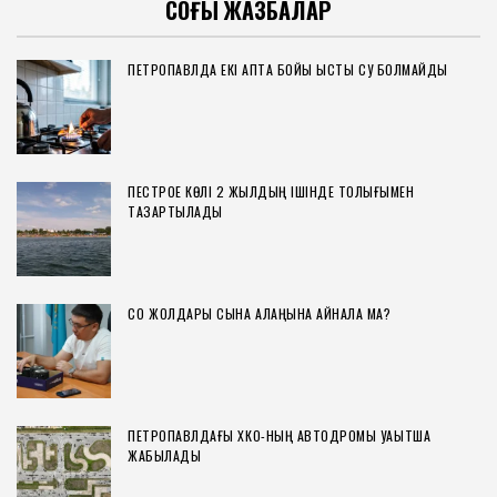
СОҢҒЫ ЖАЗБАЛАР
ПЕТРОПАВЛДА ЕКІ АПТА БОЙЫ ЫСТЫҚ СУ БОЛМАЙДЫ
ПЕСТРОЕ КӨЛІ 2 ЖЫЛДЫҢ ІШІНДЕ ТОЛЫҒЫМЕН
ТАЗАРТЫЛАДЫ
СҚО ЖОЛДАРЫ СЫНАҚ АЛАҢЫНА АЙНАЛА МА?
ПЕТРОПАВЛДАҒЫ ХҚКО-НЫҢ АВТОДРОМЫ УАҚЫТША
ЖАБЫЛАДЫ