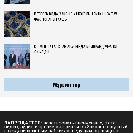
ПЕТРОПАВЛДА ЗАҢСЫЗ АЛКОГОЛЬ ТЕМЕКІНІ САҚТАУ
ФАКТІСІ АНЫҚТАЛДЫ
СҚО МЕН ТАТАРСТАН АРАСЫНДА МЕМОРАНДУМҒА ҚОЛ
ҚОЙЫЛДЫ
Мұрағаттар
ЗАПРЕЩАЕТСЯ:
использовать письменные, фото,
видео, аудио и прочие материалы с
«
Законопослушный
гражданин» любым пабликам, ведущим страницы в