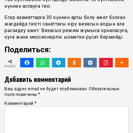
күннен аспауға тиіс.
Егер азаматтарға 30 күннен артық болу қажет болған
жағдайда тиісті санаттағы кіру визасын алдын ала
рәсімдеу қажет. Визасыз режим жұмысқа орналасуға,
оқуға және миссионерлік қызметке рұқсат бермейді.
Поделиться:
SHARES
Добавить комментарий
Ваш адрес email не будет опубликован.
Обязательные
поля помечены
*
Комментарий
*