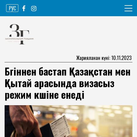
Skip
РУС
to
content
Ақпарат агенттігі
Законопослушный гражданин
Жарияланған күні: 10.11.2023
Бүгіннен бастап Қазақстан мен
Қытай арасында визасыз
режим күшіне енеді