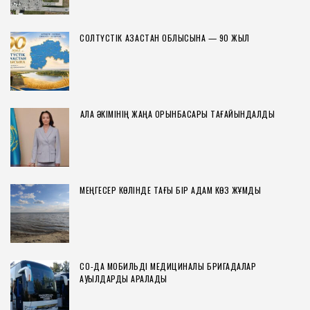
СОЛТҮСТІК ҚАЗАҚСТАН ОБЛЫСЫНА — 90 ЖЫЛ
ҚАЛА ӘКІМІНІҢ ЖАҢА ОРЫНБАСАРЫ ТАҒАЙЫНДАЛДЫ
МЕҢГЕСЕР КӨЛІНДЕ ТАҒЫ БІР АДАМ КӨЗ ЖҰМДЫ
СҚО-ДА МОБИЛЬДІ МЕДИЦИНАЛЫҚ БРИГАДАЛАР
АУЫЛДАРДЫ АРАЛАДЫ