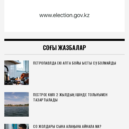
СОҢҒЫ ЖАЗБАЛАР
ПЕТРОПАВЛДА ЕКІ АПТА БОЙЫ ЫСТЫҚ СУ БОЛМАЙДЫ
ПЕСТРОЕ КӨЛІ 2 ЖЫЛДЫҢ ІШІНДЕ ТОЛЫҒЫМЕН
ТАЗАРТЫЛАДЫ
СҚО ЖОЛДАРЫ СЫНАҚ АЛАҢЫНА АЙНАЛА МА?