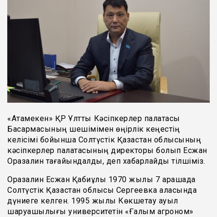
«Атамекен» ҚР Ұлттық Кәсіпкерлер палатасы
Басқармасының шешімімен өңірлік кеңестің
келісімі бойынша Солтүстік Қазақстан облысының
кәсіпкерлер палатасының директоры болып Есжан
Оразалин тағайындалды, деп хабарлайды тілшіміз.
Оразалин Есжан Қабиұлы 1970 жылы 7 қарашада
Солтүстік Қазақстан облысы Сергеевка қаласында
дүниеге келген. 1995 жылы Көкшетау ауыл
шаруашылығы университетін «Ғалым агроном»