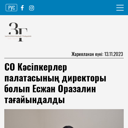
Skip
РУС
to
content
Ақпарат агенттігі
Законопослушный гражданин
Жарияланған күні: 13.11.2023
СҚО Кәсіпкерлер
палатасының директоры
болып Есжан Оразалин
тағайындалды