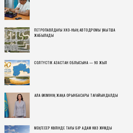
ПЕТРОПАВЛДАҒЫ ХҚКО-НЫҢ АВТОДРОМЫ УАҚЫТША
ЖАБЫЛАДЫ
СОЛТҮСТІК ҚАЗАҚСТАН ОБЛЫСЫНА — 90 ЖЫЛ
ҚАЛА ӘКІМІНІҢ ЖАҢА ОРЫНБАСАРЫ ТАҒАЙЫНДАЛДЫ
МЕҢГЕСЕР КӨЛІНДЕ ТАҒЫ БІР АДАМ КӨЗ ЖҰМДЫ