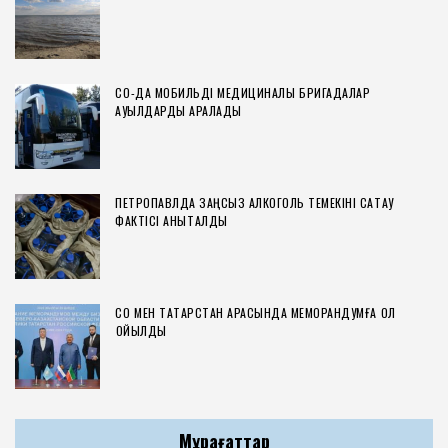
СҚО-ДА МОБИЛЬДІ МЕДИЦИНАЛЫҚ БРИГАДАЛАР
АУЫЛДАРДЫ АРАЛАДЫ
ПЕТРОПАВЛДА ЗАҢСЫЗ АЛКОГОЛЬ ТЕМЕКІНІ САҚТАУ
ФАКТІСІ АНЫҚТАЛДЫ
СҚО МЕН ТАТАРСТАН АРАСЫНДА МЕМОРАНДУМҒА ҚОЛ
ҚОЙЫЛДЫ
Мұрағаттар