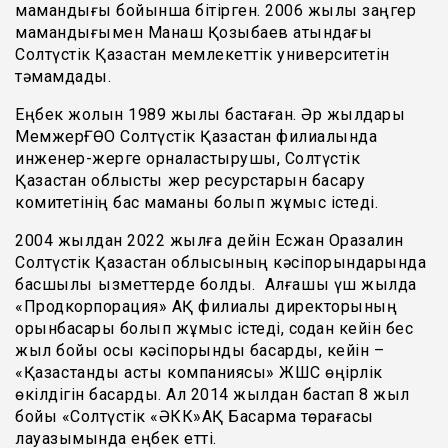
мамандығы бойынша бітірген. 2006 жылы заңгер
мамандығымен Манаш Қозыбаев атындағы
Солтүстік Қазақстан мемлекеттік университетін
тәмамдады.
Еңбек жолын 1989 жылы бастаған. Әр жылдары
МемжерҒӨО Солтүстік Қазақстан филиалында
инженер-жерге орналастырушы, Солтүстік
Қазақстан облыстық жер ресурстарын басқару
комитетінің бас маманы болып жұмыс істеді.
2004 жылдан 2022 жылға дейін Есжан Оразалин
Солтүстік Қазақстан облысының кәсіпорындарында
басшылық қызметтерде болды. Алғашқы үш жылда
«Продкорпорация» АҚ филиалы директорының
орынбасары болып жұмыс істеді, содан кейін бес
жыл бойы осы кәсіпорынды басқарды, кейін –
«Қазақстандық астық компаниясы» ЖШС өңірлік
өкілдігін басқарды. Ал 2014 жылдан бастап 8 жыл
бойы «Солтүстік «ӘКК»АҚ Басқарма төрағасы
лауазымында еңбек етті.