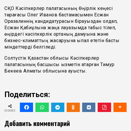
СҚО Кәсіпкерлер палатасының Өңірлік кеңесі
төрағасы Олег Иванов бастамасымен Есжан
Оразалиннің кандидатурасын бірауыздан қолдап,
Есжан Қабиұлына жаңа лауазымда табыс тілеп,
өңірдегі кәсіпкерлік ортаның дамуына және
бизнес-климаттың жақсаруына ықпал ететін басты
міндеттерді белгіледі.
Солтүстік Қазақстан облысы Кәсіпкерлер
палатасының басшысы қызметін атқарған Тимур
Бекеев Алматы облысына ауысты.
Поделиться:
SHARES
Добавить комментарий