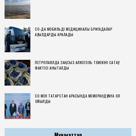
СҚО-ДА МОБИЛЬДІ МЕДИЦИНАЛЫҚ БРИГАДАЛАР
АУЫЛДАРДЫ АРАЛАДЫ
ПЕТРОПАВЛДА ЗАҢСЫЗ АЛКОГОЛЬ ТЕМЕКІНІ САҚТАУ
ФАКТІСІ АНЫҚТАЛДЫ
СҚО МЕН ТАТАРСТАН АРАСЫНДА МЕМОРАНДУМҒА ҚОЛ
ҚОЙЫЛДЫ
Мұрағаттар