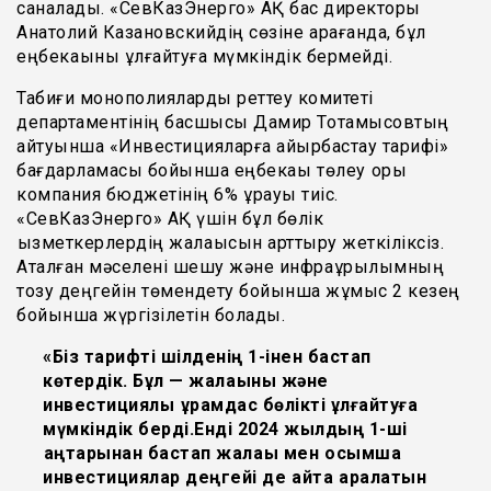
саналады. «СевКазЭнерго» АҚ бас директоры
Анатолий Казановскийдің сөзіне қарағанда, бұл
еңбекақыны ұлғайтуға мүмкіндік бермейді.
Табиғи монополияларды реттеу комитеті
департаментінің басшысы Дамир Тоқтамысовтың
айтуынша «Инвестицияларға айырбастау тарифі»
бағдарламасы бойынша еңбекақы төлеу қоры
компания бюджетінің 6% құрауы тиіс.
«СевКазЭнерго» АҚ үшін бұл бөлік
қызметкерлердің жалақысын арттыру жеткіліксіз.
Аталған мәселені шешу және инфрақұрылымның
тозу деңгейін төмендету бойынша жұмыс 2 кезең
бойынша жүргізілетін болады.
«Біз тарифті шілденің 1-інен бастап
көтердік. Бұл — жалақыны және
инвестициялық құрамдас бөлікті ұлғайтуға
мүмкіндік берді.Енді 2024 жылдың 1-ші
қаңтарынан бастап жалақы мен қосымша
инвестициялар деңгейі де қайта қаралатын