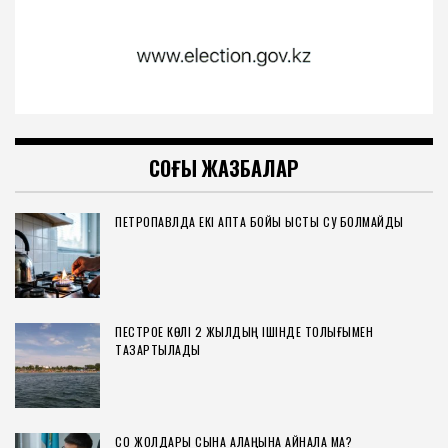
СОҢҒЫ ЖАЗБАЛАР
ПЕТРОПАВЛДА ЕКІ АПТА БОЙЫ ЫСТЫҚ СУ БОЛМАЙДЫ
ПЕСТРОЕ КӨЛІ 2 ЖЫЛДЫҢ ІШІНДЕ ТОЛЫҒЫМЕН
ТАЗАРТЫЛАДЫ
СҚО ЖОЛДАРЫ СЫНАҚ АЛАҢЫНА АЙНАЛА МА?