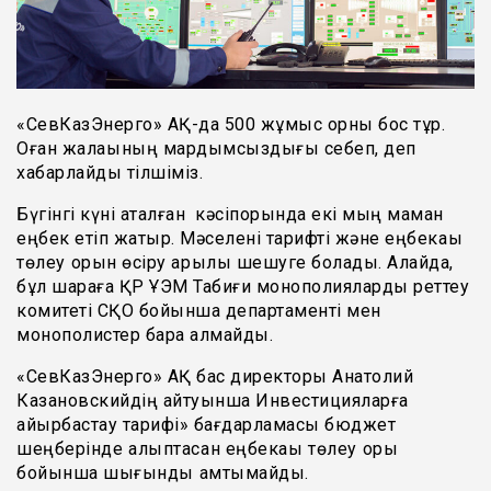
«СевКазЭнерго» АҚ-да 500 жұмыс орны бос тұр.
Оған жалақының мардымсыздығы себеп, деп
хабарлайды тілшіміз.
Бүгінгі күні аталған кәсіпорында екі мың маман
еңбек етіп жатыр. Мәселені тарифті және еңбекақы
төлеу қорын өсіру арқылы шешуге болады. Алайда,
бұл шараға ҚР ҰЭМ Табиғи монополияларды реттеу
комитеті СҚО бойынша департаменті мен
монополистер бара алмайды.
«СевКазЭнерго» АҚ бас директоры Анатолий
Казановскийдің айтуынша Инвестицияларға
айырбастау тарифі» бағдарламасы бюджет
шеңберінде қалыптасқан еңбекақы төлеу қоры
бойынша шығынды қамтымайды.