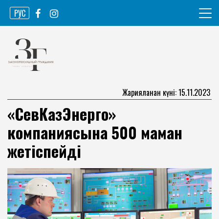
Skip
РУС
to
content
Ақпарат агенттігі
Законопослушный гражданин
Жарияланған күні: 15.11.2023
«СевКазЭнерго»
компаниясына 500 маман
жетіспейді