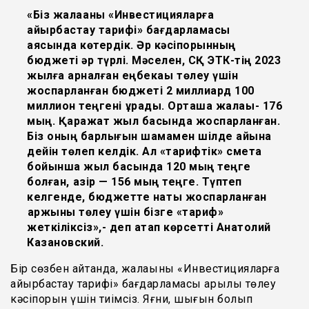
«Біз жалақаны «Инвестицияларға
айырбастау тарифі» бағдарламасы
аясында көтердік. Әр кәсіпорынның
бюджеті әр түрлі. Мәселен, СҚ ЭТК-тің 2023
жылға арналған еңбекақы төлеу үшін
жоспарланған бюджеті 2 миллиард 100
миллион теңгені құрады. Орташа жалақы- 176
мың. Қаражат жыл басында жоспарланған.
Біз оның барлығын шамамен шілде айына
дейін төлеп келдік. Ал «тарифтік» смета
бойынша жыл басында 120 мың теңге
болған, қазір — 156 мың теңге. Түптеп
келгенде, бюджетте нақты жоспарланған
қаржыны төлеу үшін бізге «тариф»
жеткіліксіз»,- деп атап көрсетті Анатолий
Казановский.
Бір сөзбен айтқанда, жалақыны «Инвестицияларға
айырбастау тарифі» бағдарламасы арқылы төлеу
кәсіпорын үшін тиімсіз. Яғни, шығын болып