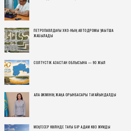
ПЕТРОПАВЛДАҒЫ ХҚКО-НЫҢ АВТОДРОМЫ УАҚЫТША
ЖАБЫЛАДЫ
СОЛТҮСТІК ҚАЗАҚСТАН ОБЛЫСЫНА — 90 ЖЫЛ
ҚАЛА ӘКІМІНІҢ ЖАҢА ОРЫНБАСАРЫ ТАҒАЙЫНДАЛДЫ
МЕҢГЕСЕР КӨЛІНДЕ ТАҒЫ БІР АДАМ КӨЗ ЖҰМДЫ