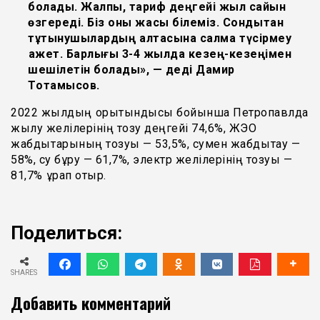
болады. Жалпы, тариф деңгейі жыл сайын
өзгереді. Біз оны жақсы білеміз. Сондықтан
тұтынушылардың қалтасына салмақ түсірмеу
қажет. Барлығы 3-4 жылда кезең-кезеңімен
шешілетін болады», — деді Дамир
Тоқтамысов.
2022 жылдың қорытындысы бойынша Петропавлда
жылу желілерінің тозу деңгейі 74,6%, ЖЭО
жабдықтарының тозуы — 53,5%, сумен жабдықтау —
58%, су бұру — 61,7%, электр желілерінің тозуы —
81,7% құрап отыр.
Поделиться:
SHARES
Добавить комментарий