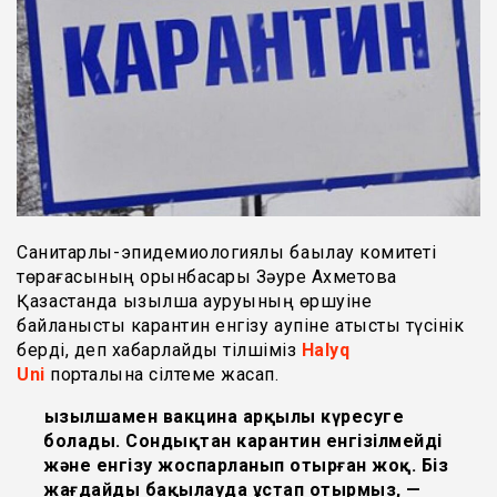
Санитарлық-эпидемиологиялық бақылау комитеті
төрағасының орынбасары Зәуре Ахметова
Қазақстанда қызылша ауруының өршуіне
байланысты карантин енгізу қаупіне қатысты түсінік
берді, деп хабарлайды тілшіміз
Halyq
Uni
порталына сілтеме жасап.
Қызылшамен вакцина арқылы күресуге
болады. Сондықтан карантин енгізілмейді
және енгізу жоспарланып отырған жоқ. Біз
жағдайды бақылауда ұстап отырмыз, —