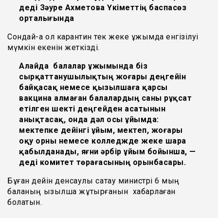
деді Зәуре Ахметова Үкіметтің баспасөз
орталығында
Сондай-ақ ол карантин тек жеке ұжымда енгізілуі
мүмкін екенін жеткізді.
Алайда балалар ұжымында біз
сырқаттанушылықтың жоғары деңгейін
байқасақ немесе қызылшаға қарсы
вакцина алмаған балалардың саны рұқсат
етілген шекті деңгейден асатынын
анықтасақ, онда дәл осы ұйымда:
мектепке дейінгі ұйым, мектеп, жоғары
оқу орны немесе колледжде жеке шара
қабылданады, яғни әрбір ұйым бойынша, —
деді комитет төрағасының орынбасары.
Бұған дейін денсаулық сақтау министрі 6 мың
баланың қызылша жұқтырғанын хабарлаған
болатын.