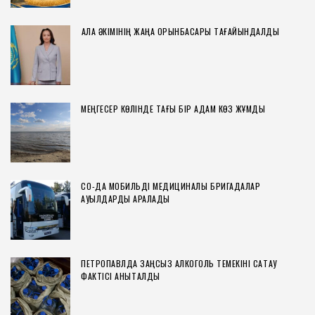
ҚАЛА ӘКІМІНІҢ ЖАҢА ОРЫНБАСАРЫ ТАҒАЙЫНДАЛДЫ
МЕҢГЕСЕР КӨЛІНДЕ ТАҒЫ БІР АДАМ КӨЗ ЖҰМДЫ
СҚО-ДА МОБИЛЬДІ МЕДИЦИНАЛЫҚ БРИГАДАЛАР
АУЫЛДАРДЫ АРАЛАДЫ
ПЕТРОПАВЛДА ЗАҢСЫЗ АЛКОГОЛЬ ТЕМЕКІНІ САҚТАУ
ФАКТІСІ АНЫҚТАЛДЫ