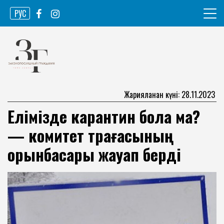
Skip
РУС
to
content
Ақпарат агенттігі
Законопослушный гражданин
Жарияланған күні: 28.11.2023
Елімізде карантин бола ма?
— комитет төрағасының
орынбасары жауап берді