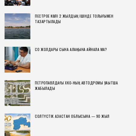
ПЕСТРОЕ КӨЛІ 2 ЖЫЛДЫҢ ІШІНДЕ ТОЛЫҒЫМЕН
ТАЗАРТЫЛАДЫ
СҚО ЖОЛДАРЫ СЫНАҚ АЛАҢЫНА АЙНАЛА МА?
ПЕТРОПАВЛДАҒЫ ХҚКО-НЫҢ АВТОДРОМЫ УАҚЫТША
ЖАБЫЛАДЫ
СОЛТҮСТІК ҚАЗАҚСТАН ОБЛЫСЫНА — 90 ЖЫЛ