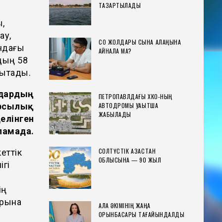
ТАЗАРТЫЛАДЫ
,
ау,
СҚО ЖОЛДАРЫ СЫНАҚ АЛАҢЫНА
ындағы
АЙНАЛА МА?
дың 58
ықтады.
ндардың
ПЕТРОПАВЛДАҒЫ ХҚКО-НЫҢ
АВТОДРОМЫ УАҚЫТША
арсылық
ЖАБЫЛАДЫ
елінген
ламада.
СОЛТҮСТІК ҚАЗАҚСТАН
кеттік
ОБЛЫСЫНА — 90 ЖЫЛ
ігі
ің
арына
ҚАЛА ӘКІМІНІҢ ЖАҢА
ОРЫНБАСАРЫ ТАҒАЙЫНДАЛДЫ