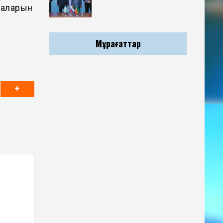
маларын
Мұрағаттар