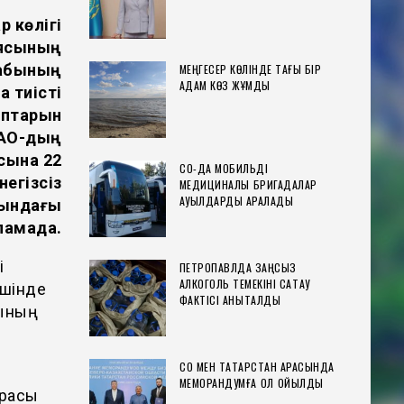
р көлігі
иясының
бабының
МЕҢГЕСЕР КӨЛІНДЕ ТАҒЫ БІР
АДАМ КӨЗ ЖҰМДЫ
 тиісті
аптарын
ЖАО-дың
сына 22
СҚО-ДА МОБИЛЬДІ
негізсіз
МЕДИЦИНАЛЫҚ БРИГАДАЛАР
АУЫЛДАРДЫ АРАЛАДЫ
атындағы
ламада.
і
ПЕТРОПАВЛДА ЗАҢСЫЗ
АЛКОГОЛЬ ТЕМЕКІНІ САҚТАУ
ішінде
ФАКТІСІ АНЫҚТАЛДЫ
рының
СҚО МЕН ТАТАРСТАН АРАСЫНДА
МЕМОРАНДУМҒА ҚОЛ ҚОЙЫЛДЫ
урасы