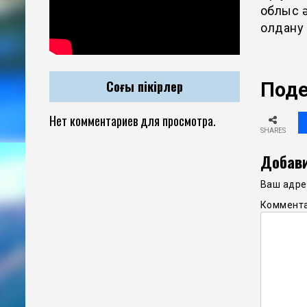
облыс ә
қолдану
Соңғы пікірлер
Поде
Нет комментариев для просмотра.
SHARES
Добави
Ваш адрес
Коммент