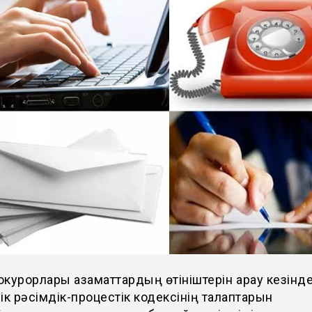
курорлары азаматтардың өтініштерін қарау кезінд
ік рәсімдік-процестік кодексінің талаптарын