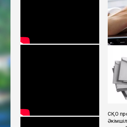
СҚО про
Әкімшіл