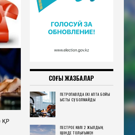
СОҢҒЫ ЖАЗБАЛАР
ПЕТРОПАВЛДА ЕКІ АПТА БОЙЫ
ЫСТЫҚ СУ БОЛМАЙДЫ
е ҚР
ПЕСТРОЕ КӨЛІ 2 ЖЫЛДЫҢ
ІШІНДЕ ТОЛЫҒЫМЕН