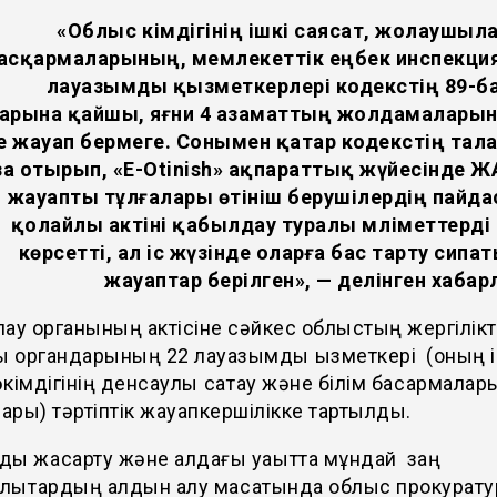
«Облыс әкімдігінің ішкі саясат, жолаушыла
асқармаларының, мемлекеттік еңбек инспекц
лауазымды қызметкерлері кодекстің 89-
арына қайшы, яғни 4 азаматтың жолдамаларына
е жауап бермеге. Сонымен қатар кодекстің тал
за отырып, «E-Otinish» ақпараттық жүйесінде 
жауапты тұлғалары өтініш берушілердің пайда
қолайлы актіні қабылдау туралы мәліметтерді 
көрсетті, ал іс жүзінде оларға бас тарту сип
жауаптар берілген», — делінген хабар
ау органының актісіне сәйкес облыстың жергілікт
ы органдарының 22 лауазымды қызметкері (оның 
кімдігінің денсаулық сақтау және білім басқармала
ры) тәртіптік жауапкершілікке тартылды.
ы жақсарту және алдағы уақытта мұндай заң
лықтардың алдын алу мақсатында облыс прокурат