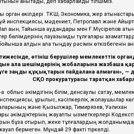
йтынын анықтады, деп хабарлайды тілшіміз.
 орган өкілдері ТКШ, Экономика, жер қатынастары
үй инспекциясы, мәдениет, Петропавл және Айырт
Шал ақын, Тайынша аудандары мен Ғ.Мүсірепов ат
тер бөлімдерінің лауазымды тұлғалары азаматтар
 бойынша алдын ала тыңдау рәсімін өткізбегенін ан
әтижесінде, өтініш берушілер мемлекеттік орга
дын ала шешімдерінің жобаларына жазбаша қ
руге заңды құқықтарын пайдалана алмаған», — д
СҚО прокуратурасы таратқан хабар
ақ облыс әкімдігінің білім, денсаулық сақтау, мемле
нспекциясы, құрылыс, кәсіпкерлік, жолаушылар көл
маларының және Қызылжар, Тимирязев, Уәлихан
ры әкімдіктерінің жауапты қызметкерлері Кодекст
арын бұза отырып, жеке тұлғалардың жолданымд
ауап бермеген. Мұндай 29 факті тіркелді.