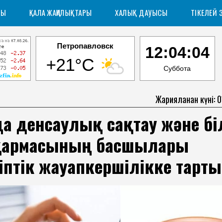
РЫ
ҚАЛА ЖАҢАЛЫҚТАРЫ
ХАЛЫҚ ДАУЫСЫ
ТІКЕЛЕЙ 
Петропавловск
12:04:05
+21°C
Суббота
Жарияланған күні: 
да денсаулық сақтау және бі
қармасының басшылары
тіптік жауапкершілікке тарт