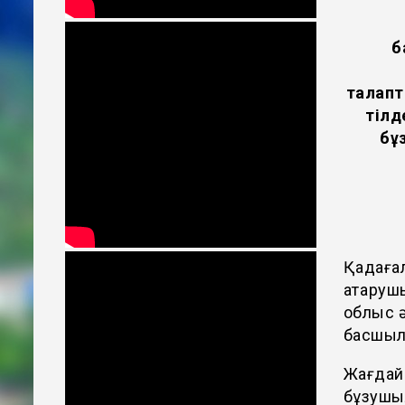
б
талапт
тілд
бұ
Қадағал
атқаруш
облыс ә
басшыла
Жағдайд
бұзушы