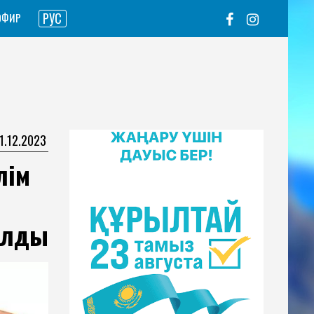
РУС
ЭФИР
01.12.2023
лім
ылды