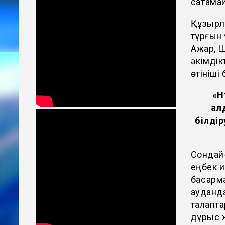
сақтама
Құзырлы
тұрғын 
Ақжар, 
әкімдік
өтініші
«Н
ал
білді
Сондай-
еңбек и
басқар
ауданда
талапт
дұрыс ж