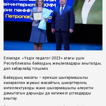
Елімізде «Үздік педагог-2023» атағы үшін
Республикалық байқаудың жеңімпаздары анықталды,
деп хабарлайд тілшіміз.
Байқаудың мақсаты – ерекше шығармашылық
көзқараспен жұмыс жасайтын, шәкірттерінің
интеллектуалдық және шығармашылық әлеуетін
дамытатын дарынды да нәтижелі ұстаздарды
анықтау.