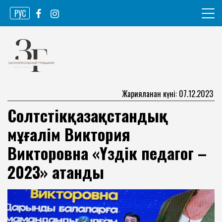
Skip
РУС
to
content
Ақпарат агенттігі
Законопослушный гражданин
Жарияланған күні: 07.12.2023
Солтүстікқазақстандық
мұғалім Виктория
Викторовна «Үздік педагог –
2023» атанды