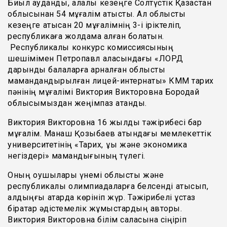
Биыл аудандық, қалалық кезеңге Солтүстік Қазақстан
облысынан 54 мұғалім қатысты. Ал облыстық
кезеңге қатысқан 20 мұғалімнің 3-і іріктеліп,
республикаға жолдама алған болатын.
Республикалық конкурс комиссиясының
шешімімен Петропавл қаласындағы «ЛОРД
дарынды балаларға арналған облыстық
мамандандырылған лицей-интернаты» КММ тарих
пәнінің мұғалімі Виктория Викторовна Бородай
облысымыздан жеңімпаз атанды.
Виктория Викторовна 16 жылдық тәжірибесі бар
мұғалім. Манаш Қозыбаев атындағы мемлекеттік
университетінің «Тарих, құқық және экономика
негіздері» мамандығының түлегі.
Оның оқушылары үнемі облыстық және
республикалық олимпиадаларға белсенді қатысып,
алдыңғы қатарда көрініп жүр. Тәжірибелі ұстаз
бірқатар әдістемелік жұмыстардың авторы.
Виктория Викторовна білім саласына сіңіріп