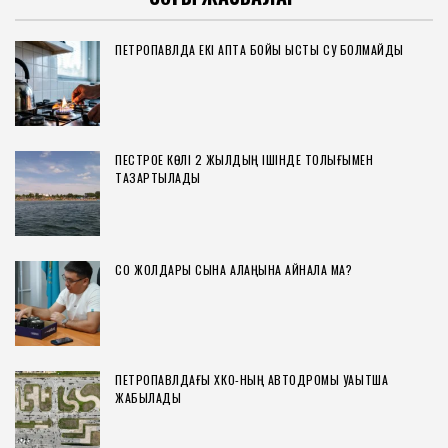
ПЕТРОПАВЛДА ЕКІ АПТА БОЙЫ ЫСТЫҚ СУ БОЛМАЙДЫ
ПЕСТРОЕ КӨЛІ 2 ЖЫЛДЫҢ ІШІНДЕ ТОЛЫҒЫМЕН
ТАЗАРТЫЛАДЫ
СҚО ЖОЛДАРЫ СЫНАҚ АЛАҢЫНА АЙНАЛА МА?
ПЕТРОПАВЛДАҒЫ ХҚКО-НЫҢ АВТОДРОМЫ УАҚЫТША
ЖАБЫЛАДЫ