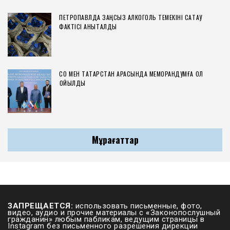
ПЕТРОПАВЛДА ЗАҢСЫЗ АЛКОГОЛЬ ТЕМЕКІНІ САҚТАУ
ФАКТІСІ АНЫҚТАЛДЫ
СҚО МЕН ТАТАРСТАН АРАСЫНДА МЕМОРАНДУМҒА ҚОЛ
ҚОЙЫЛДЫ
Мұрағаттар
ЗАПРЕЩАЕТСЯ:
использовать письменные, фото,
видео, аудио и прочие материалы с
«
Законопослушный
гражданин» любым пабликам, ведущим страницы в
Instagram без письменного разрешения дирекции