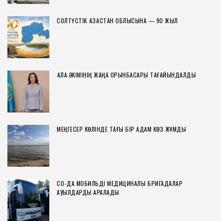
СОЛТҮСТІК ҚАЗАҚСТАН ОБЛЫСЫНА — 90 ЖЫЛ
ҚАЛА ӘКІМІНІҢ ЖАҢА ОРЫНБАСАРЫ ТАҒАЙЫНДАЛДЫ
МЕҢГЕСЕР КӨЛІНДЕ ТАҒЫ БІР АДАМ КӨЗ ЖҰМДЫ
СҚО-ДА МОБИЛЬДІ МЕДИЦИНАЛЫҚ БРИГАДАЛАР
АУЫЛДАРДЫ АРАЛАДЫ