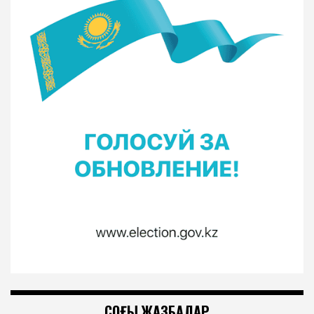
СОҢҒЫ ЖАЗБАЛАР