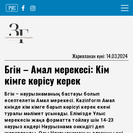
Skip
РУС
to
content
Ақпарат агенттігі
Законопослушный гражданин
Жарияланған күні: 14.03.2024
Бүгін – Амал мерекесі: Кім
кімге көрісу керек
Бүгін – наурызнаманың бастауы болып
есептелетін Амал мерекесі. Kazinform Амал
күнінде кім кімге барып көрісуі керек екені
туралы мәлімет ұсынады. Елімізде Ұлыс
мерекесін жаңа форматта тойлау үшін 14-23
наурыз күндері Наурызнама онкүндігі деп