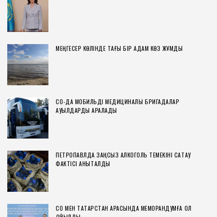
МЕҢГЕСЕР КӨЛІНДЕ ТАҒЫ БІР АДАМ КӨЗ ЖҰМДЫ
СҚО-ДА МОБИЛЬДІ МЕДИЦИНАЛЫҚ БРИГАДАЛАР
АУЫЛДАРДЫ АРАЛАДЫ
ПЕТРОПАВЛДА ЗАҢСЫЗ АЛКОГОЛЬ ТЕМЕКІНІ САҚТАУ
ФАКТІСІ АНЫҚТАЛДЫ
СҚО МЕН ТАТАРСТАН АРАСЫНДА МЕМОРАНДУМҒА ҚОЛ
ҚОЙЫЛДЫ