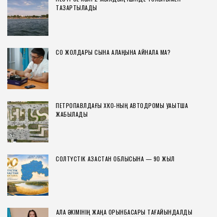
ТАЗАРТЫЛАДЫ
СҚО ЖОЛДАРЫ СЫНАҚ АЛАҢЫНА АЙНАЛА МА?
ПЕТРОПАВЛДАҒЫ ХҚКО-НЫҢ АВТОДРОМЫ УАҚЫТША
ЖАБЫЛАДЫ
СОЛТҮСТІК ҚАЗАҚСТАН ОБЛЫСЫНА — 90 ЖЫЛ
ҚАЛА ӘКІМІНІҢ ЖАҢА ОРЫНБАСАРЫ ТАҒАЙЫНДАЛДЫ