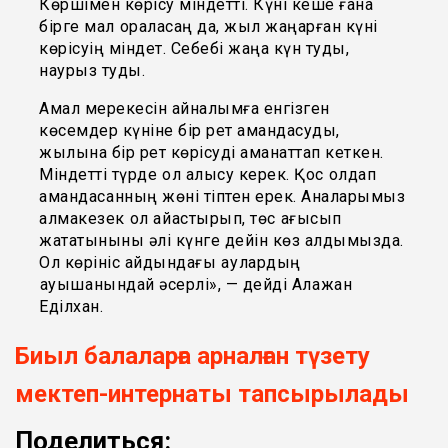
Көршімен көрісу міндетті. Күні кеше ғана
бірге мал қораласаң да, жыл жаңарған күні
көрісуің міндет. Себебі жаңа күн туды,
наурыз туды.
Амал мерекесін айналымға енгізген
көсемдер күніне бір рет амандасуды,
жылына бір рет көрісуді аманаттап кеткен.
Міндетті түрде қол алысу керек. Қос қолдап
амандасқанның жөні тіптен ерек. Аналарымыз
алмакезек қол айқастырып, төс қағысып
жататыныны әлі күнге дейін көз алдымызда.
Ол көрініс айдындағы аққулардың
қауышқанындай әсерлі», — дейді Алқажан
Еділхан.
Биыл балаларға арналған түзету
мектеп-интернаты тапсырылады
Поделиться: