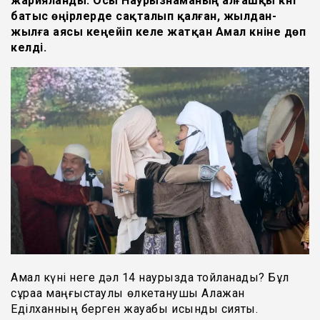
жарияланды. Осы Наурызнаманың алғашқы күні
батыс өңірлерде сақталып қалған, жылдан-
жылға аясы кеңейіп келе жатқан Амал күніне дөп
келді.
Амал күні неге дәл 14 наурызда тойланады? Бұл
сұраққа маңғыстаулық өлкетанушы Алқажан
Еділханның берген жауабы қисынды сияқты.