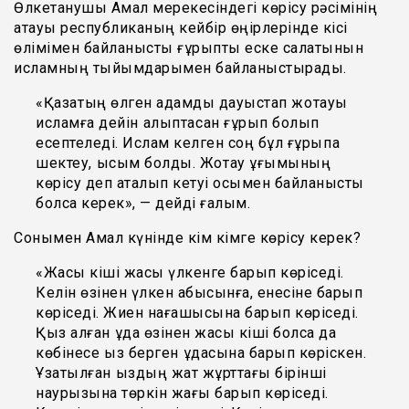
Өлкетанушы Амал мерекесіндегі көрісу рәсімінің
атауы республиканың кейбір өңірлерінде кісі
өлімімен байланысты ғұрыпты еске салатынын
исламның тыйымдарымен байланыстырады.
«Қазақтың өлген адамды дауыстап жоқтауы
исламға дейін қалыптасқан ғұрып болып
есептеледі. Ислам келген соң бұл ғұрыпқа
шектеу, қысым болды. Жоқтау ұғымының
көрісу деп аталып кетуі осымен байланысты
болса керек», — дейді ғалым.
Сонымен Амал күнінде кім кімге көрісу керек?
«Жасы кіші жасы үлкенге барып көріседі.
Келін өзінен үлкен абысынға, енесіне барып
көріседі. Жиен нағашысына барып көріседі.
Қыз алған құда өзінен жасы кіші болса да
көбінесе қыз берген құдасына барып көріскен.
Ұзатылған қыздың жат жұрттағы бірінші
наурызына төркін жағы барып көріседі.