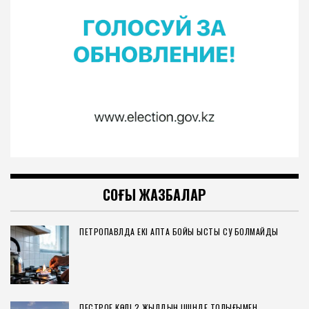
СОҢҒЫ ЖАЗБАЛАР
ПЕТРОПАВЛДА ЕКІ АПТА БОЙЫ ЫСТЫҚ СУ БОЛМАЙДЫ
ПЕСТРОЕ КӨЛІ 2 ЖЫЛДЫҢ ІШІНДЕ ТОЛЫҒЫМЕН