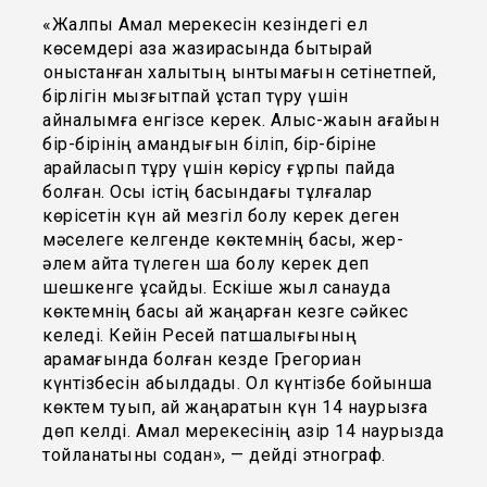
«Жалпы Амал мерекесін кезіндегі ел
көсемдері қазақ жазирасында бытырай
қоныстанған халықтың ынтымағын сетінетпей,
бірлігін мызғытпай ұстап түру үшін
айналымға енгізсе керек. Алыс-жақын ағайын
бір-бірінің амандығын біліп, бір-біріне
қарайласып тұру үшін көрісу ғұрпы пайда
болған. Осы істің басындағы тұлғалар
көрісетін күн қай мезгіл болу керек деген
мәселеге келгенде көктемнің басы, жер-
әлем қайта түлеген шақ болу керек деп
шешкенге ұқсайды. Ескіше жыл санауда
көктемнің басы ай жаңарған кезге сәйкес
келеді. Кейін Ресей патшалығының
қарамағында болған кезде Грегориан
күнтізбесін қабылдадық. Ол күнтізбе бойынша
көктем туып, ай жаңаратын күн 14 наурызға
дөп келді. Амал мерекесінің қазір 14 наурызда
тойланатыны содан», — дейді этнограф.