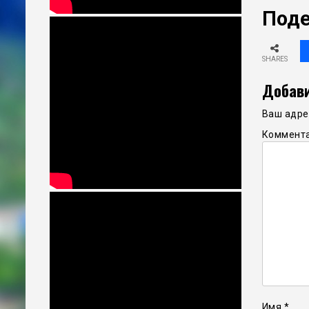
Поде
SHARES
Добави
Ваш адрес
Коммент
Имя
*