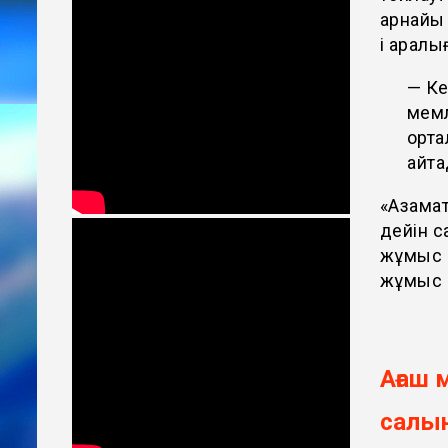
арнайы 
і аралы
— Ке
мемл
орта
қайт
«Азамат
дейін с
жұмыс к
жұмыс і
Ағаш 
салын