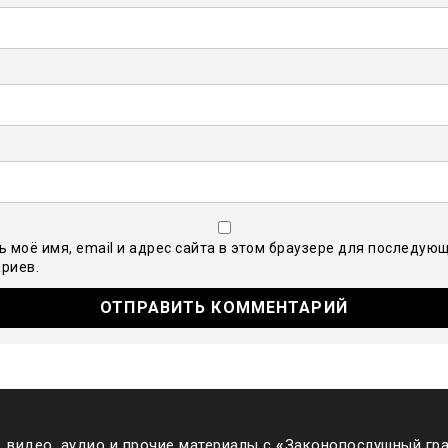
ь моё имя, email и адрес сайта в этом браузере для последую
риев.
 видео, аудио и прочие материалы с
«
Законопослушный гра