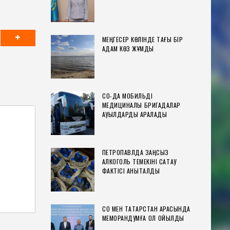
МЕҢГЕСЕР КӨЛІНДЕ ТАҒЫ БІР
АДАМ КӨЗ ЖҰМДЫ
СҚО-ДА МОБИЛЬДІ
МЕДИЦИНАЛЫҚ БРИГАДАЛАР
АУЫЛДАРДЫ АРАЛАДЫ
ПЕТРОПАВЛДА ЗАҢСЫЗ
АЛКОГОЛЬ ТЕМЕКІНІ САҚТАУ
ФАКТІСІ АНЫҚТАЛДЫ
СҚО МЕН ТАТАРСТАН АРАСЫНДА
МЕМОРАНДУМҒА ҚОЛ ҚОЙЫЛДЫ