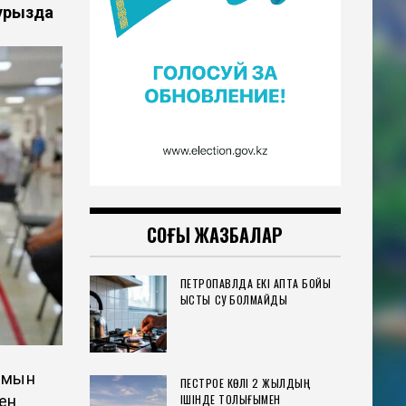
урызда
СОҢҒЫ ЖАЗБАЛАР
ПЕТРОПАВЛДА ЕКІ АПТА БОЙЫ
ЫСТЫҚ СУ БОЛМАЙДЫ
рамын
ПЕСТРОЕ КӨЛІ 2 ЖЫЛДЫҢ
мен
ІШІНДЕ ТОЛЫҒЫМЕН