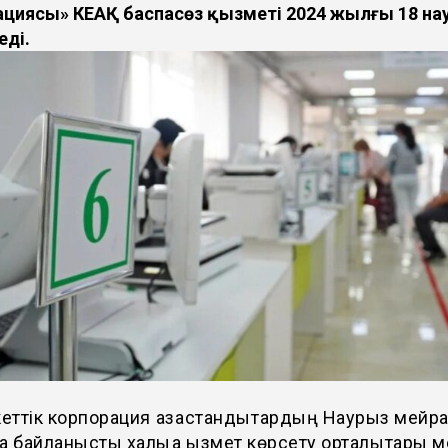
ациясы» КЕАҚ баспасөз қызметі 2024 жылғы 18 на
еді.
ттік корпорация қазақстандықтардың Наурыз мей
а байланысты халыққа қызмет көрсету орталықтары 