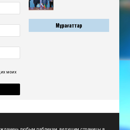
Мұрағаттар
щих моих
жданин» любым пабликам, ведущим страницы в