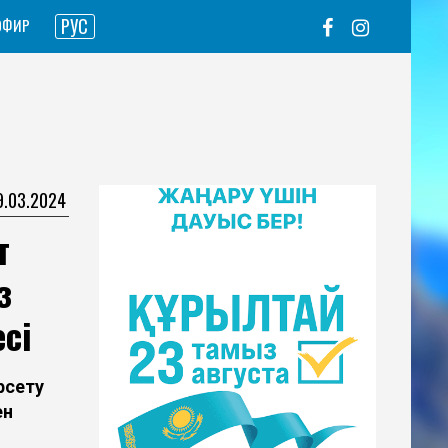
РУС
ЭФИР
19.03.2024
т
з
сі
рсету
ен