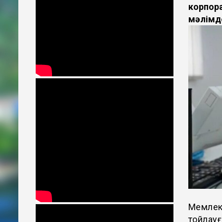
корпор
мәлімд
Мемлеке
тойлауғ