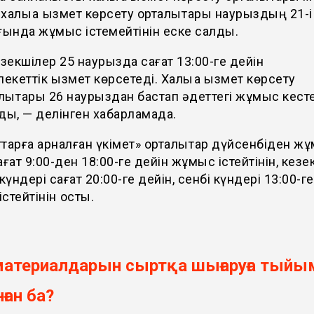
халыққа қызмет көрсету орталықтары наурыздың 21-і
ғында жұмыс істемейтінін еске салды.
зекшілер 25 наурызда сағат 13:00-ге дейін
екеттік қызмет көрсетеді. Халыққа қызмет көрсету
лықтары 26 наурыздан бастап әдеттегі жұмыс кест
ады, — делінген хабарламада.
тарға арналған үкімет» орталықтар дүйсенбіден жұ
ағат 9:00-ден 18:00-ге дейін жұмыс істейтінін, кез
үндері сағат 20:00-ге дейін, сенбі күндері 13:00-ге
стейтінін қосты.
материалдарын сыртқа шығаруға тыйы
ған ба?