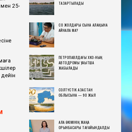
ТАЗАРТЫЛАДЫ
 мен 25-
СҚО ЖОЛДАРЫ СЫНАҚ АЛАҢЫНА
АЙНАЛА МА?
есіне
ПЕТРОПАВЛДАҒЫ ХҚКО-НЫҢ
маға
АВТОДРОМЫ УАҚЫТША
екшілер
ЖАБЫЛАДЫ
 дейін
СОЛТҮСТІК ҚАЗАҚСТАН
ОБЛЫСЫНА — 90 ЖЫЛ
м
ҚАЛА ӘКІМІНІҢ ЖАҢА
ОРЫНБАСАРЫ ТАҒАЙЫНДАЛДЫ