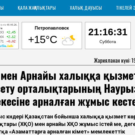
РЫ
ҚАЛА ЖАҢАЛЫҚТАРЫ
ХАЛЫҚ ДАУЫСЫ
ТІКЕЛЕЙ 
Петропавловск
21:16:32
+15°C
Суббота
Жарияланған күні: 
О мен Арнайы халыққа қызме
сету орталықтарының Науры
кесіне арналған жұмыс кесте
с күндері Қазақстан бойынша халыққа қызмет кө
қтары (ХҚО) мен арнайы ХҚО жұмыс істей ме, дег
қа «Азаматтарға арналған үкімет» мемлекеттік