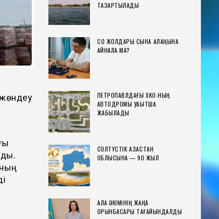
ТАЗАРТЫЛАДЫ
СҚО ЖОЛДАРЫ СЫНАҚ АЛАҢЫНА
АЙНАЛА МА?
ПЕТРОПАВЛДАҒЫ ХҚКО-НЫҢ
е жөндеу
АВТОДРОМЫ УАҚЫТША
ЖАБЫЛАДЫ
ғы
СОЛТҮСТІК ҚАЗАҚСТАН
ады.
ОБЛЫСЫНА — 90 ЖЫЛ
ының
ді
ҚАЛА ӘКІМІНІҢ ЖАҢА
ОРЫНБАСАРЫ ТАҒАЙЫНДАЛДЫ