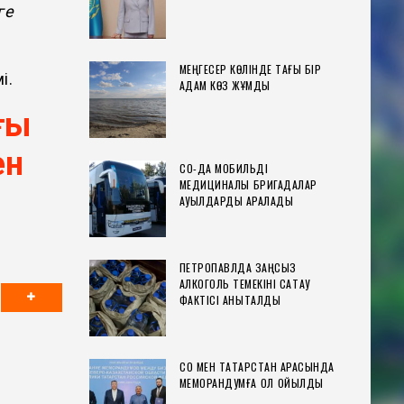
ге
МЕҢГЕСЕР КӨЛІНДЕ ТАҒЫ БІР
і.
АДАМ КӨЗ ЖҰМДЫ
ғы
ен
СҚО-ДА МОБИЛЬДІ
МЕДИЦИНАЛЫҚ БРИГАДАЛАР
АУЫЛДАРДЫ АРАЛАДЫ
ПЕТРОПАВЛДА ЗАҢСЫЗ
АЛКОГОЛЬ ТЕМЕКІНІ САҚТАУ
ФАКТІСІ АНЫҚТАЛДЫ
СҚО МЕН ТАТАРСТАН АРАСЫНДА
МЕМОРАНДУМҒА ҚОЛ ҚОЙЫЛДЫ