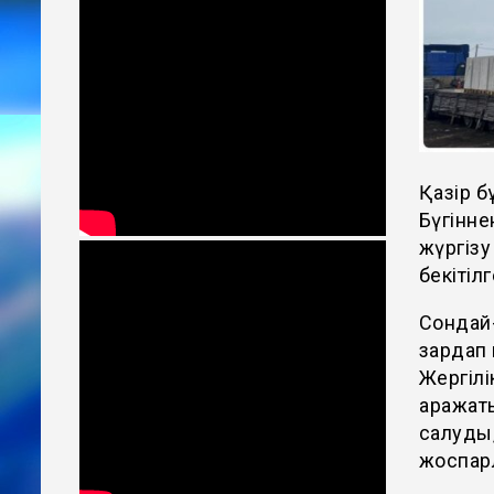
Қазір б
Бүгінне
жүргізу
бекітіл
Сондай
зардап 
Жергілі
қаражат
салуды
жоспар