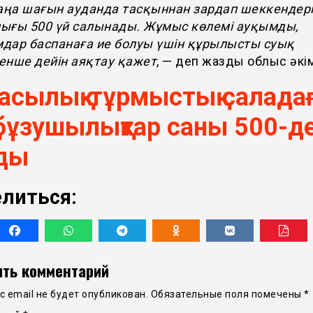
ңа шағын ауданда тасқыннан зардап шеккендер
ығы 500 үй салынады. Жұмыс көлемі ауқымды,
дар баспанаға ие болуы үшін құрылысты суық
енше дейін аяқтау қажет
, — деп жазды облыс әкім
асылық-тұрмыстық салада
ық бұзушылықтар саны 500-д
ды
литься:
ть комментарий
 email не будет опубликован.
Обязательные поля помечены
*