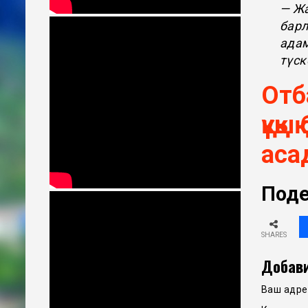
— Жа
барл
адам
түск
Отб
құқ
аса
Поде
SHARES
Добави
Ваш адрес