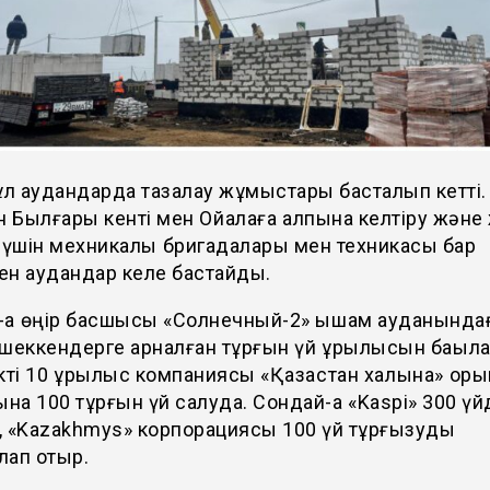
ұл аудандарда тазалау жұмыстары басталып кетті.
н Былғары кенті мен Ойқалаға қалпына келтіру жән
 үшін мехникалық бригадалары мен техникасы бар
ген аудандар келе бастайды.
-ақ өңір басшысы «Солнечный-2» ықшам ауданында
шеккендерге арналған тұрғын үй құрылысын бақыл
кті 10 құрылыс компаниясы «Қазақстан халқына» қор
ына 100 тұрғын үй салуда. Сондай-ақ «Kaspi» 300 үй
, «Kazakhmys» корпорациясы 100 үй тұрғызуды
лап отыр.