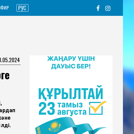
РУС
ЭФИР
3.05.2024
ге
,
ардап
және
лді.