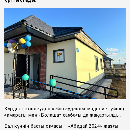
құттықтады.
Күрделі жөндеуден кейін аудандық мәдениет үйінің
ғимараты мен «Болашақ» саябағы да жаңартылды.
Бұл күннің басты оқиғасы – «Ақбидай 2024» жазғы