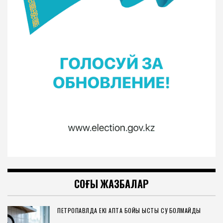
СОҢҒЫ ЖАЗБАЛАР
ПЕТРОПАВЛДА ЕКІ АПТА БОЙЫ ЫСТЫҚ СУ БОЛМАЙДЫ