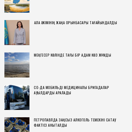
ҚАЛА ӘКІМІНІҢ ЖАҢА ОРЫНБАСАРЫ ТАҒАЙЫНДАЛДЫ
МЕҢГЕСЕР КӨЛІНДЕ ТАҒЫ БІР АДАМ КӨЗ ЖҰМДЫ
СҚО-ДА МОБИЛЬДІ МЕДИЦИНАЛЫҚ БРИГАДАЛАР
АУЫЛДАРДЫ АРАЛАДЫ
ПЕТРОПАВЛДА ЗАҢСЫЗ АЛКОГОЛЬ ТЕМЕКІНІ САҚТАУ
ФАКТІСІ АНЫҚТАЛДЫ