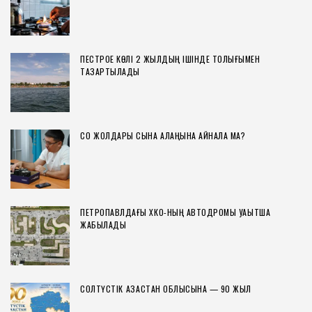
ПЕСТРОЕ КӨЛІ 2 ЖЫЛДЫҢ ІШІНДЕ ТОЛЫҒЫМЕН
ТАЗАРТЫЛАДЫ
СҚО ЖОЛДАРЫ СЫНАҚ АЛАҢЫНА АЙНАЛА МА?
ПЕТРОПАВЛДАҒЫ ХҚКО-НЫҢ АВТОДРОМЫ УАҚЫТША
ЖАБЫЛАДЫ
СОЛТҮСТІК ҚАЗАҚСТАН ОБЛЫСЫНА — 90 ЖЫЛ