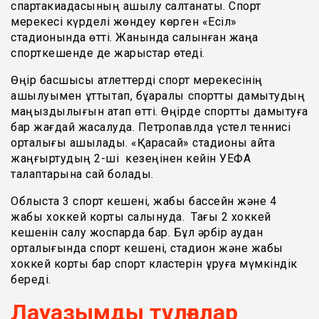
спартакиадасының ашылу салтанаты. Спорт
мерекесі күрделі жөндеу көрген «Есіл»
стадионында өтті. Жанында салынған жаңа
спорткешенде де жарыстар өтеді.
Өңір басшысы атлеттерді спорт мерекесінің
ашылуымен құттықтап, бұқаралық спортты дамытудың
маңыздылығын атап өтті. Өңірде спортты дамытуға
бар жағдай жасалуда. Петропавлда үстел теннисі
орталығы ашылады. «Қарасай» стадионы қайта
жаңғыртудың 2-ші кезеңінен кейін УЕФА
талаптарына сай болады.
Облыста 3 спорт кешені, жабық бассейн және 4
жабық хоккей корты салынуда. Тағы 2 хоккей
кешенін салу жоспарда бар. Бұл әрбір аудан
орталығында спорт кешені, стадион және жабық
хоккей корты бар спорт кластерін құруға мүмкіндік
береді.
Лауазымды тұлғалар