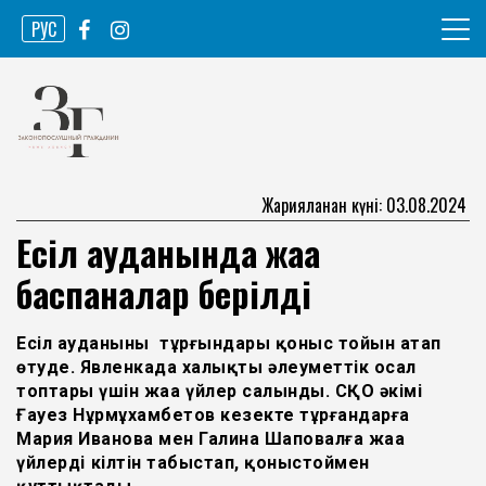
Skip
РУС
to
content
Ақпарат агенттігі
Законопослушный гражданин
Жарияланған күні: 03.08.2024
Есіл ауданында жаңа
баспаналар берілді
Есіл ауданының тұрғындары қоныс тойын атап
өтуде. Явленкада халықтың әлеуметтік осал
топтары үшін жаңа үйлер салынды. СҚО әкімі
Ғауез Нұрмұхамбетов кезекте тұрғандарға
Мария Иванова мен Галина Шаповалға жаңа
үйлердің кілтін табыстап, қоныстоймен