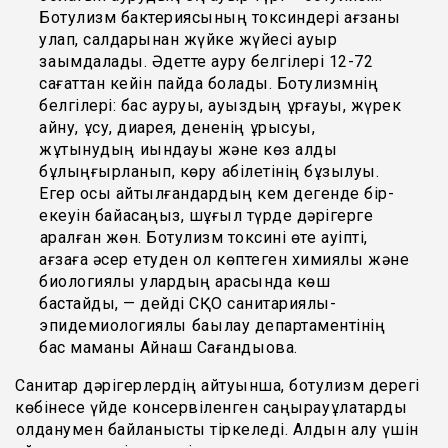
Ботулизм бактериясының токсиндері ағзаны
улап, салдарынан жүйке жүйесі ауыр
зақымдалады. Әдетте ауру белгілері 12-72
сағаттан кейін пайда болады. Ботулизмнің
белгілері: бас ауруы, ауыздың құрғауы, жүрек
айну, құсу, диарея, дененің құрысуы,
жұтынудың қиындауы және көз алды
бұлыңғырланып, көру қабілетінің бұзылуы.
Егер осы айтылғандардың кем дегенде бір-
екеуін байқасаңыз, шұғыл түрде дәрігерге
қаралған жөн. Ботулизм токсині өте қауіпті,
ағзаға әсер етуден ол көптеген химиялық және
биологиялық улардың арасында көш
бастайды, — дейді СҚО санитариялық-
эпидемиологиялық бақылау департаментінің
бас маманы Айнаш Сағандықова.
Санитар дәрігерлердің айтуынша, ботулизм дерегі
көбінесе үйде консервіленген саңырауқұлақтарды
қолданумен байланысты тіркеледі. Алдын алу үшін