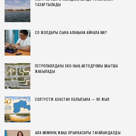
ТАЗАРТЫЛАДЫ
СҚО ЖОЛДАРЫ СЫНАҚ АЛАҢЫНА АЙНАЛА МА?
ПЕТРОПАВЛДАҒЫ ХҚКО-НЫҢ АВТОДРОМЫ УАҚЫТША
ЖАБЫЛАДЫ
СОЛТҮСТІК ҚАЗАҚСТАН ОБЛЫСЫНА — 90 ЖЫЛ
ҚАЛА ӘКІМІНІҢ ЖАҢА ОРЫНБАСАРЫ ТАҒАЙЫНДАЛДЫ