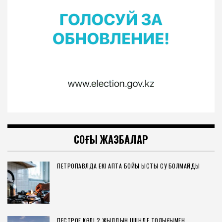
СОҢҒЫ ЖАЗБАЛАР
ПЕТРОПАВЛДА ЕКІ АПТА БОЙЫ ЫСТЫҚ СУ БОЛМАЙДЫ
ПЕСТРОЕ КӨЛІ 2 ЖЫЛДЫҢ ІШІНДЕ ТОЛЫҒЫМЕН