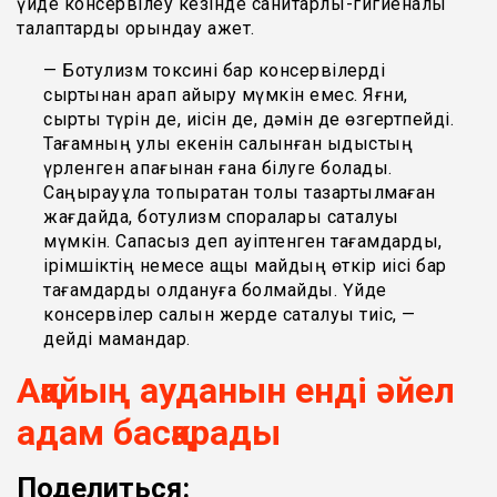
үйде консервілеу кезінде санитарлық-гигиеналық
талаптарды орындау қажет.
— Ботулизм токсині бар консервілерді
сыртынан қарап айыру мүмкін емес. Яғни,
сыртқы түрін де, иісін де, дәмін де өзгертпейді.
Тағамның улы екенін салынған ыдыстың
үрленген қақпағынан ғана білуге болады.
Саңырауқұлақ топырақтан толық тазартылмаған
жағдайда, ботулизм споралары сақталуы
мүмкін. Сапасыз деп қауіптенген тағамдарды,
ірімшіктің немесе ащы майдың өткір иісі бар
тағамдарды қолдануға болмайды. Үйде
консервілер салқын жерде сақталуы тиіс, —
дейді мамандар.
Аққайың ауданын енді әйел
адам басқарады
Поделиться: