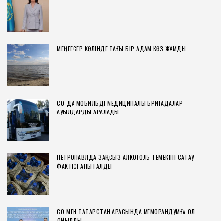
МЕҢГЕСЕР КӨЛІНДЕ ТАҒЫ БІР АДАМ КӨЗ ЖҰМДЫ
СҚО-ДА МОБИЛЬДІ МЕДИЦИНАЛЫҚ БРИГАДАЛАР
АУЫЛДАРДЫ АРАЛАДЫ
ПЕТРОПАВЛДА ЗАҢСЫЗ АЛКОГОЛЬ ТЕМЕКІНІ САҚТАУ
ФАКТІСІ АНЫҚТАЛДЫ
СҚО МЕН ТАТАРСТАН АРАСЫНДА МЕМОРАНДУМҒА ҚОЛ
ҚОЙЫЛДЫ