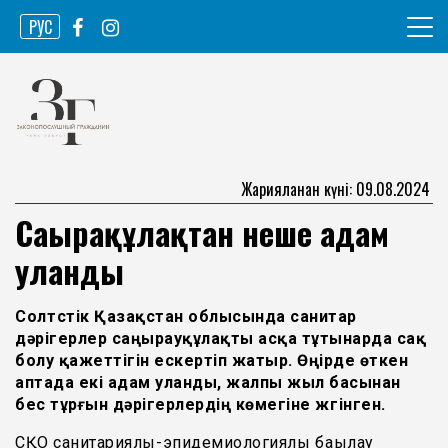
Skip
РУС
to
content
Ақпарат агенттігі
Законопослушный гражданин
Жарияланған күні: 09.08.2024
Саңырақұлақтан неше адам
уланды
Солтүстік Қазақстан облысында санитар
дәрігерлер саңырауқұлақты асқа тұтынарда сақ
болу қажеттігін ескертіп жатыр. Өңірде өткен
аптада екі адам уланды, жалпы жыл басынан
бес тұрғын дәрігерлердің көмегіне жүгінген.
СҚО санитариялық-эпидемиологиялық бақылау