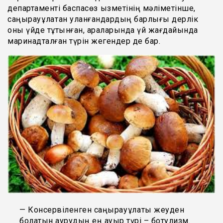
департаменті баспасөз қызметінің мәліметінше,
саңырауқұлақтан уланғандардың барлығы дерлік
оны үйде тұтынған, араларында үй жағдайында
маринадталған түрін жегендер де бар.
— Консервіленген саңырауқұлақты жеуден
болатын аурудың ең ауыр түрі – ботулизм.