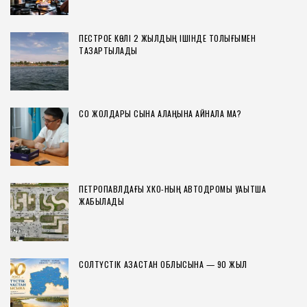
ПЕСТРОЕ КӨЛІ 2 ЖЫЛДЫҢ ІШІНДЕ ТОЛЫҒЫМЕН
ТАЗАРТЫЛАДЫ
СҚО ЖОЛДАРЫ СЫНАҚ АЛАҢЫНА АЙНАЛА МА?
ПЕТРОПАВЛДАҒЫ ХҚКО-НЫҢ АВТОДРОМЫ УАҚЫТША
ЖАБЫЛАДЫ
СОЛТҮСТІК ҚАЗАҚСТАН ОБЛЫСЫНА — 90 ЖЫЛ