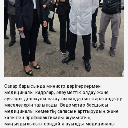
Сапар барысында министр дәрігерлермен
медициналық кадрлар, әлеуметтік қолдау және
ауылдық денсаулық сақтау нысандарын жарақтандыру
мәселелерін талқылады. Ведомство басшысы
медициналық көмектің сапасын арттырудың және
халықпен профилактикалық жұмыстың
маңыздылығын, сондай-ақ ауылдық медициналық