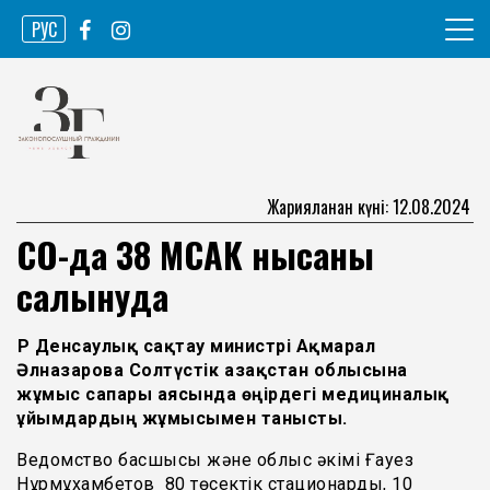
Skip
РУС
to
content
Ақпарат агенттігі
Законопослушный гражданин
Жарияланған күні: 12.08.2024
СҚО-да 38 МСАК нысаны
салынуда
ҚР Денсаулық сақтау министрі Ақмарал
Әлназарова Солтүстік Қазақстан облысына
жұмыс сапары аясында өңірдегі медициналық
ұйымдардың жұмысымен танысты.
Ведомство басшысы және облыс әкімі Ғауез
Нұрмұхамбетов 80 төсектік стационарды, 10