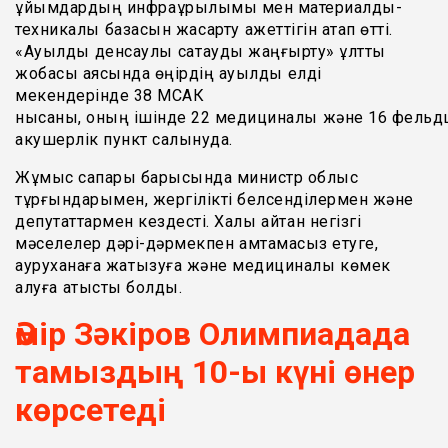
ұйымдардың инфрақұрылымы мен материалдық-
техникалық базасын жақсарту қажеттігін атап өтті.
«Ауылдық денсаулық сақтауды жаңғырту» ұлттық
жобасы аясында өңірдің ауылдық елді
мекендерінде 38 МСАК
нысаны, оның ішінде 22 медициналық және 16 фельд
акушерлік пункт салынуда.
Жұмыс сапары барысында министр облыс
тұрғындарымен, жергілікті белсенділермен және
депутаттармен кездесті. Халық айтқан негізгі
мәселелер дәрі-дәрмекпен қамтамасыз етуге,
ауруханаға жатқызуға және медициналық көмек
алуға қатысты болды.
Әмір Зәкіров Олимпиадада
тамыздың 10-ы күні өнер
көрсетеді