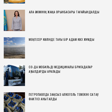
ҚАЛА ӘКІМІНІҢ ЖАҢА ОРЫНБАСАРЫ ТАҒАЙЫНДАЛДЫ
МЕҢГЕСЕР КӨЛІНДЕ ТАҒЫ БІР АДАМ КӨЗ ЖҰМДЫ
СҚО-ДА МОБИЛЬДІ МЕДИЦИНАЛЫҚ БРИГАДАЛАР
АУЫЛДАРДЫ АРАЛАДЫ
ПЕТРОПАВЛДА ЗАҢСЫЗ АЛКОГОЛЬ ТЕМЕКІНІ САҚТАУ
ФАКТІСІ АНЫҚТАЛДЫ