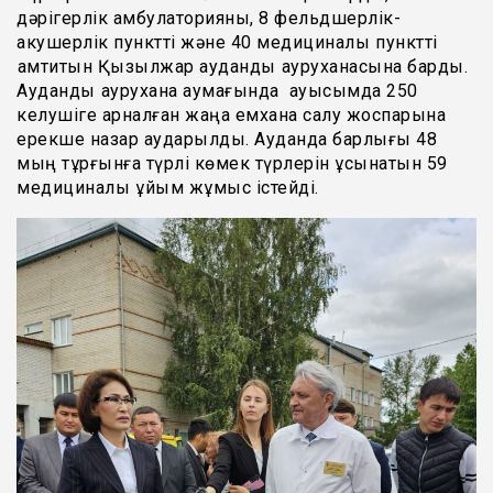
дәрігерлік амбулаторияны, 8 фельдшерлік-
акушерлік пунктті және 40 медициналық пунктті
қамтитын Қызылжар аудандық ауруханасына барды.
Аудандық аурухана аумағында ауысымда 250
келушіге арналған жаңа емхана салу жоспарына
ерекше назар аударылды. Ауданда барлығы 48
мың тұрғынға түрлі көмек түрлерін ұсынатын 59
медициналық ұйым жұмыс істейді.