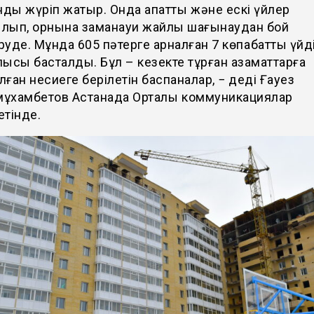
ынды жүріп жатыр. Онда апаттық және ескі үйлер
лып, орнына заманауи жайлы шағынаудан бой
руде. Мұнда 605 пәтерге арналған 7 көпқабатты үйд
лысы басталды. Бұл – кезекте тұрған азаматтарға
лған несиеге берілетін баспаналар, − деді Ғауез
ұхамбетов Астанада Орталық коммуникациялар
етінде.