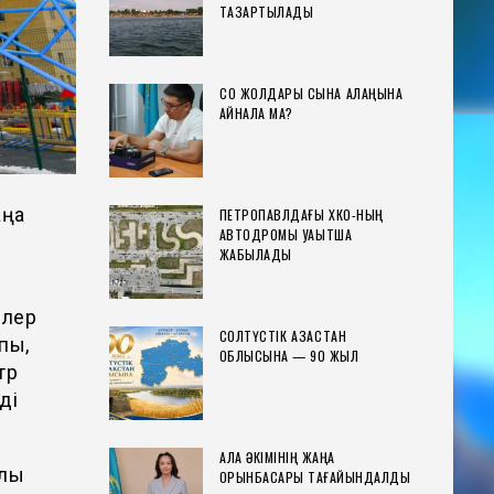
ТАЗАРТЫЛАДЫ
СҚО ЖОЛДАРЫ СЫНАҚ АЛАҢЫНА
АЙНАЛА МА?
аңа
ПЕТРОПАВЛДАҒЫ ХҚКО-НЫҢ
АВТОДРОМЫ УАҚЫТША
ЖАБЫЛАДЫ
йлер
СОЛТҮСТІК ҚАЗАҚСТАН
пы,
ОБЛЫСЫНА — 90 ЖЫЛ
тр
ді
ҚАЛА ӘКІМІНІҢ ЖАҢА
лық
ОРЫНБАСАРЫ ТАҒАЙЫНДАЛДЫ