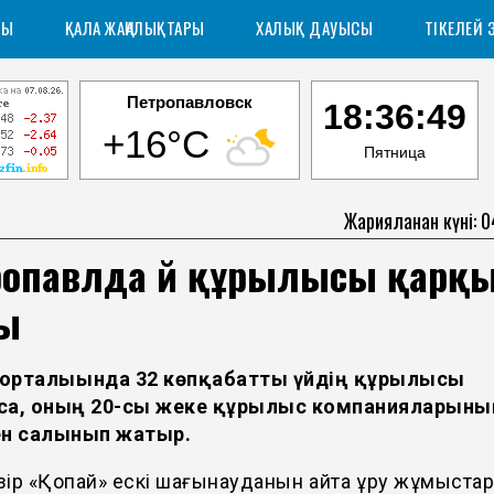
РЫ
ҚАЛА ЖАҢАЛЫҚТАРЫ
ХАЛЫҚ ДАУЫСЫ
ТІКЕЛЕЙ 
Петропавловск
18:36:49
+16°C
Пятница
Жарияланған күні: 
ропавлда үй құрылысы қарқ
ы
орталығында 32 көпқабатты үйдің құрылысы
са, оның 20-сы жеке құрылыс компанияларыны
ен салынып жатыр.
зір «Қопай» ескі шағынауданын қайта құру жұмыста