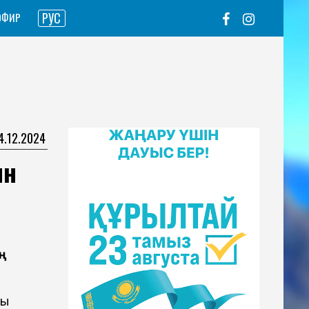
РУС
ЭФИР
04.12.2024
ын
ң
ры