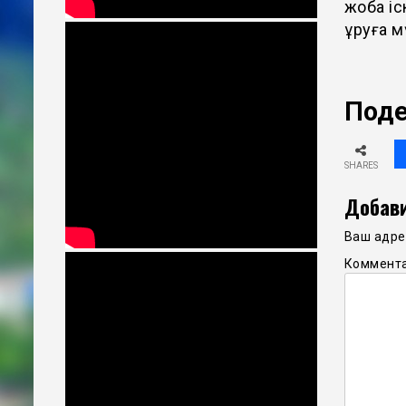
жоба і
құруға 
Поде
SHARES
Добави
Ваш адрес
Коммент