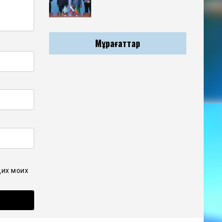
Мұрағаттар
щих моих