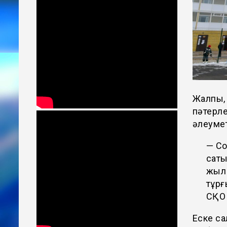
Жалпы, 
пәтерле
әлеумет
— Со
саты
жыл 
тұрғ
СҚО 
Еске са