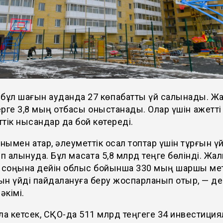
бұл шағын ауданда 27 көпқабатты үй салынады. Ж
рге 3,8 мың отбасы қоныстанады. Олар үшін қажетті
тік нысандар да бой көтереді.
нымен қатар, әлеуметтік осал топтар үшін тұрғын ү
п алынуда. Бұл мақсатқа 5,8 млрд теңге бөлінді. Жал
соңына дейін облыс бойынша 330 мың шаршы ме
ын үйді пайдалануға беру жоспарланып отыр, — де
әкімі.
ла кетсек, СҚО-да 511 млрд теңгеге 34 инвестиция