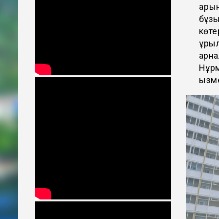
қарқ
бұзы
көте
құры
арна
Нұрм
қызм