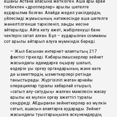
ақшаны Астана қаласына жеткізген. Ақша ары қарай
тізбекпен «дропперлер» арқылы шетелге
аударылмақ болған. Алайда жедел уәкілдердің
үйлесімді жұмысының нәтижесінде ақша шетелге
жөнелтілгенше тәркіленіп, заңды иесіне
қайтарылды. Айта кету қажет, жәбірленуші банк
чектерін сақтап қалған. Бұл – аударылған сомманы
сот арқылы қайтарып алуға мүмкіндік береді.
— Жыл басынан интернет-алаяқтықтың 217
фактісі тіркелді. Киберқылмыскерлер зейнет
жасындағы адамдарға қоңырау шалып,
өздерін құқық қорғау органдарының және өзге
де қызметтердің қызметкерлері ретінде
таныстырады. Жүргізіліп жатқан арнайы
операциялар туралы хабарлай отырып,
«сатып алу-сатудың» жалған мәмілесін жасау
арқылы өз мүлкін қорғау қажеттігі туралы
сендіреді. Абдыраған зейнеткерлер өз мүлкін
сатып, ақшасын алаяқтарға аударады. Зейнет
жасындағы туыстарыңызға қаскүнемдердің