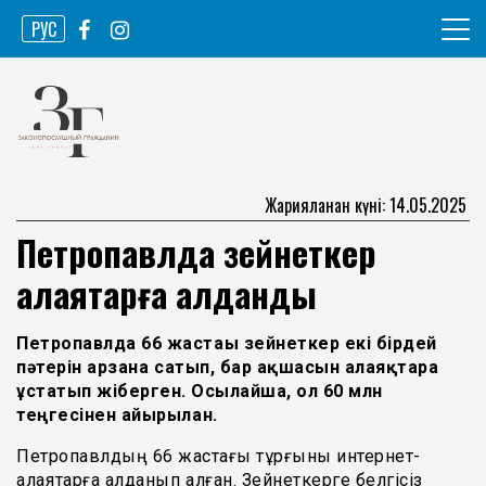
Skip
РУС
to
content
Ақпарат агенттігі
Законопослушный гражданин
Жарияланған күні: 14.05.2025
Петропавлда зейнеткер
алаяқтарға алданды
Петропавлда
66 жастағы зейнеткер екі бірдей
пәтерін арзанға сатып, бар ақшасын
алаяқтарға
ұстатып жіберген. Осылайша, ол
60 млн
теңгесінен айырылған.
Петропавлдың 66 жастағы тұрғыны интернет-
алаяқтарға алданып қалған. Зейнеткерге белгісіз