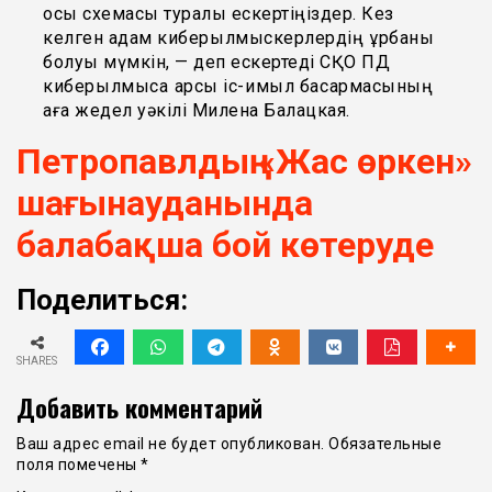
осы схемасы туралы ескертіңіздер. Кез
келген адам киберқылмыскерлердің құрбаны
болуы мүмкін, — деп ескертеді СҚО ПД
киберқылмысқа қарсы іс-қимыл басқармасының
аға жедел уәкілі Милена Балацкая.
Петропавлдың «Жас өркен»
шағынауданында
балабақша бой көтеруде
Поделиться:
SHARES
Добавить комментарий
Ваш адрес email не будет опубликован.
Обязательные
поля помечены
*