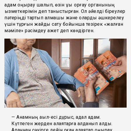
адам қоңырау шалып, өзін құқық қорғау органының
қызметкерімін деп таныстырған. Ол әйелді біреулер
пәтеріңді тартып алмақшы және оларды әшкерелеу
үшін тұрғын жайды сату бойынша тезірек «жалған
мәміле» рәсімдеу қажет деп көндірген.
— Анамның ақыл-есі дұрыс, адал адам.
Күтпеген жерден алаяқтарға алданып қалды.
Ақпаннан сәуірге дейін оған алаяқтар қоңырау