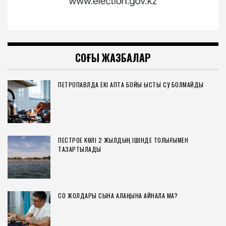
СОҢҒЫ ЖАЗБАЛАР
ПЕТРОПАВЛДА ЕКІ АПТА БОЙЫ ЫСТЫҚ СУ БОЛМАЙДЫ
ПЕСТРОЕ КӨЛІ 2 ЖЫЛДЫҢ ІШІНДЕ ТОЛЫҒЫМЕН
ТАЗАРТЫЛАДЫ
СҚО ЖОЛДАРЫ СЫНАҚ АЛАҢЫНА АЙНАЛА МА?