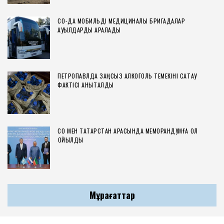
СҚО-ДА МОБИЛЬДІ МЕДИЦИНАЛЫҚ БРИГАДАЛАР
АУЫЛДАРДЫ АРАЛАДЫ
ПЕТРОПАВЛДА ЗАҢСЫЗ АЛКОГОЛЬ ТЕМЕКІНІ САҚТАУ
ФАКТІСІ АНЫҚТАЛДЫ
СҚО МЕН ТАТАРСТАН АРАСЫНДА МЕМОРАНДУМҒА ҚОЛ
ҚОЙЫЛДЫ
Мұрағаттар