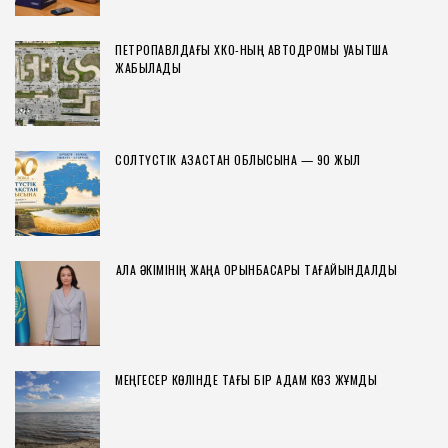
ПЕТРОПАВЛДАҒЫ ХҚКО-НЫҢ АВТОДРОМЫ УАҚЫТША
ЖАБЫЛАДЫ
СОЛТҮСТІК ҚАЗАҚСТАН ОБЛЫСЫНА — 90 ЖЫЛ
ҚАЛА ӘКІМІНІҢ ЖАҢА ОРЫНБАСАРЫ ТАҒАЙЫНДАЛДЫ
МЕҢГЕСЕР КӨЛІНДЕ ТАҒЫ БІР АДАМ КӨЗ ЖҰМДЫ