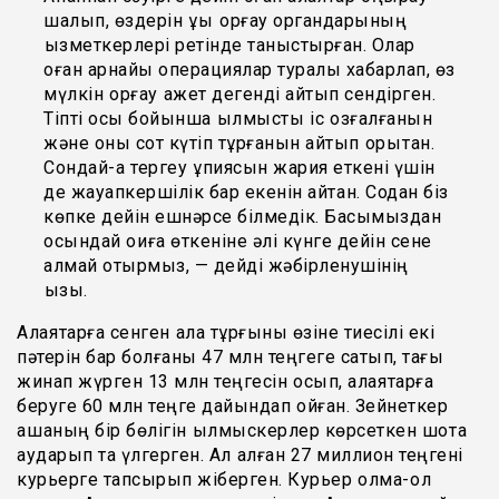
шалып, өздерін құқық қорғау органдарының
қызметкерлері ретінде таныстырған. Олар
оған арнайы операциялар туралы хабарлап, өз
мүлкін қорғау қажет дегенді айтып сендірген.
Тіпті осы бойынша қылмыстық іс қозғалғанын
және оны сот күтіп тұрғанын айтып қорқытқан.
Сондай-ақ тергеу құпиясын жария еткені үшін
де жауапкершілік бар екенін айтқан. Содан біз
көпке дейін ешнәрсе білмедік. Басымыздан
осындай оқиға өткеніне әлі күнге дейін сене
алмай отырмыз, — дейді жәбірленушінің
қызы.
Алаяқтарға сенген қала тұрғыны өзіне тиесілі екі
пәтерін бар болғаны 47 млн теңгеге сатып, тағы
жинап жүрген 13 млн теңгесін қосып, алаяқтарға
беруге 60 млн теңге дайындап қойған. Зейнеткер
ақшаның бір бөлігін қылмыскерлер көрсеткен шотқа
аударып та үлгерген. Ал қалған 27 миллион теңгені
курьерге тапсырып жіберген. Курьер қолма-қол