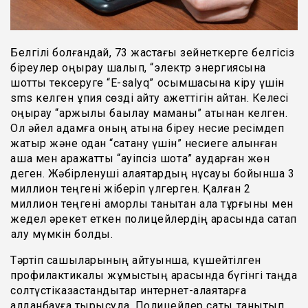
Белгілі болғандай, 73 жастағы зейнеткерге белгісіз
біреулер қоңырау шалып, “электр энергиясына
шотты тексеруге “Е-salyq” қосымшасына кіру үшін
sms келген құпия сөзді айту қажеттігін айтқан. Келесі
қоңырау “қаржылық бақылау маманы” атынан келген.
Ол әйел адамға оның атына біреу несие ресімдеп
жатыр және одан “сақтану үшін” несиеге алынған
ақша мен қаражатты “қауіпсіз шотқа” аударған жөн
деген. Жәбірленуші алаяқтардың нұсқауы бойынша 3
миллион теңгені жіберіп үлгерген. Қалған 2
миллион теңгені қамқорлық танытқан қала тұрғыны мен
жедел әрекет еткен полицейлердің арқасында сақтап
қалу мүмкін болды.
Тәртіп сақшыларының айтуынша, күшейтілген
профилактикалық жұмыстың арқасында бүгінгі таңда
солтүстікқазақстандықтар интернет-алаяқтарға
алданбауға тырысуда. Полицейлер сақтық танытып,