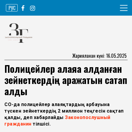
Skip
РУС
to
content
Ақпарат агенттігі
Законопослушный гражданин
Жарияланған күні: 16.05.2025
Полицейлер алаяққа алданған
зейнеткердің қаражатын сақтап
қалды
СҚО-да полицейлер алаяқтардың арбауына
түскен зейнеткердің 2 миллион теңгесін сақтап
қалды, деп хабарлайды
Законопослушный
гражданин
тілшісі.