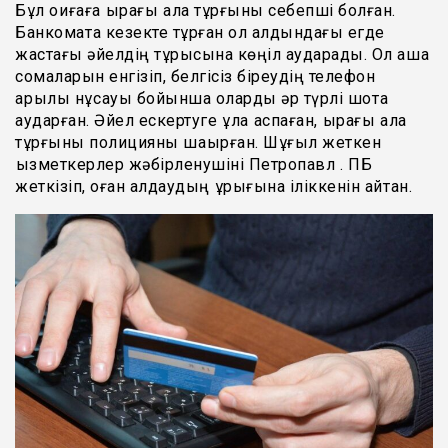
Бұл оқиғаға қырағы қала тұрғыны себепші болған.
Банкоматқа кезекте тұрған ол алдындағы егде
жастағы әйелдің тұрысына көңіл аударады. Ол ақша
сомаларын енгізіп, белгісіз біреудің телефон
арқылы нұсқауы бойынша оларды әр түрлі шотқа
аударған. Әйел ескертуге құлақ аспаған, қырағы қала
тұрғыны полицияны шақырған. Шұғыл жеткен
қызметкерлер жәбірленушіні Петропавл қ. ПБ
жеткізіп, оған алдаудың құрығына іліккенін айтқан.