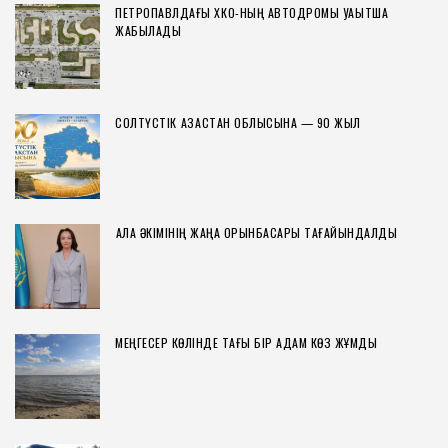
ПЕТРОПАВЛДАҒЫ ХҚКО-НЫҢ АВТОДРОМЫ УАҚЫТША
ЖАБЫЛАДЫ
СОЛТҮСТІК ҚАЗАҚСТАН ОБЛЫСЫНА — 90 ЖЫЛ
ҚАЛА ӘКІМІНІҢ ЖАҢА ОРЫНБАСАРЫ ТАҒАЙЫНДАЛДЫ
МЕҢГЕСЕР КӨЛІНДЕ ТАҒЫ БІР АДАМ КӨЗ ЖҰМДЫ