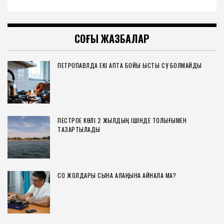
СОҢҒЫ ЖАЗБАЛАР
ПЕТРОПАВЛДА ЕКІ АПТА БОЙЫ ЫСТЫҚ СУ БОЛМАЙДЫ
ПЕСТРОЕ КӨЛІ 2 ЖЫЛДЫҢ ІШІНДЕ ТОЛЫҒЫМЕН
ТАЗАРТЫЛАДЫ
СҚО ЖОЛДАРЫ СЫНАҚ АЛАҢЫНА АЙНАЛА МА?