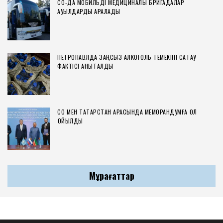
СҚО-ДА МОБИЛЬДІ МЕДИЦИНАЛЫҚ БРИГАДАЛАР
АУЫЛДАРДЫ АРАЛАДЫ
ПЕТРОПАВЛДА ЗАҢСЫЗ АЛКОГОЛЬ ТЕМЕКІНІ САҚТАУ
ФАКТІСІ АНЫҚТАЛДЫ
СҚО МЕН ТАТАРСТАН АРАСЫНДА МЕМОРАНДУМҒА ҚОЛ
ҚОЙЫЛДЫ
Мұрағаттар