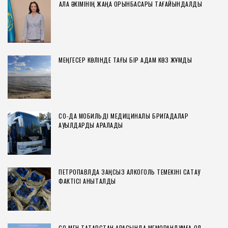
ҚАЛА ӘКІМІНІҢ ЖАҢА ОРЫНБАСАРЫ ТАҒАЙЫНДАЛДЫ
МЕҢГЕСЕР КӨЛІНДЕ ТАҒЫ БІР АДАМ КӨЗ ЖҰМДЫ
СҚО-ДА МОБИЛЬДІ МЕДИЦИНАЛЫҚ БРИГАДАЛАР
АУЫЛДАРДЫ АРАЛАДЫ
ПЕТРОПАВЛДА ЗАҢСЫЗ АЛКОГОЛЬ ТЕМЕКІНІ САҚТАУ
ФАКТІСІ АНЫҚТАЛДЫ
СҚО МЕН ТАТАРСТАН АРАСЫНДА МЕМОРАНДУМҒА ҚОЛ