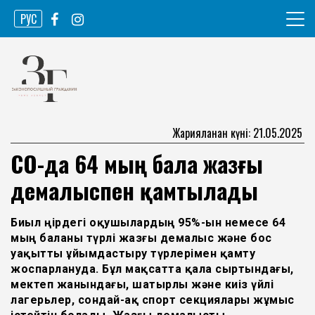
Skip
РУС
to
content
Ақпарат агенттігі
Законопослушный гражданин
Жарияланған күні: 21.05.2025
СҚО-да 64 мың бала жазғы
демалыспен қамтылады
Биыл өңірдегі оқушылардың 95%-ын немесе 64
мың баланы түрлі жазғы демалыс және бос
уақытты ұйымдастыру түрлерімен қамту
жоспарлануда. Бұл мақсатта қала сыртындағы,
мектеп жанындағы, шатырлы және киіз үйлі
лагерьлер, сондай-ақ спорт секциялары жұмыс