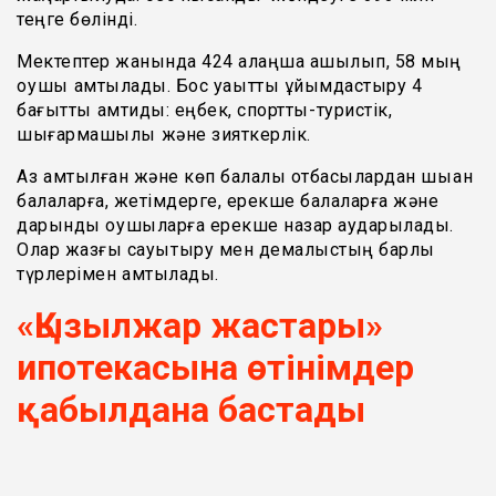
теңге бөлінді.
Мектептер жанында 424 алаңша ашылып, 58 мың
оқушы қамтылады. Бос уақытты ұйымдастыру 4
бағытты қамтиды: еңбек, спорттық-туристік,
шығармашылық және зияткерлік.
Аз қамтылған және көп балалы отбасылардан шыққан
балаларға, жетімдерге, ерекше балаларға және
дарынды оқушыларға ерекше назар аударылады.
Олар жазғы сауықтыру мен демалыстың барлық
түрлерімен қамтылады.
«Қызылжар жастары»
ипотекасына өтінімдер
қабылдана бастады