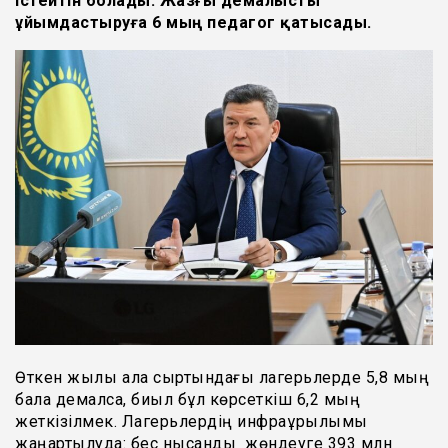
істейтін болады. Жазғы демалысты
ұйымдастыруға 6 мың педагог қатысады.
Өткен жылы қала сыртындағы лагерьлерде 5,8 мың
бала демалса, биыл бұл көрсеткіш 6,2 мың
жеткізілмек. Лагерьлердің инфрақұрылымы
жаңартылуда: бес нысанды жөндеуге 393 млн