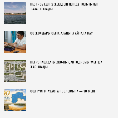
ПЕСТРОЕ КӨЛІ 2 ЖЫЛДЫҢ ІШІНДЕ ТОЛЫҒЫМЕН
ТАЗАРТЫЛАДЫ
СҚО ЖОЛДАРЫ СЫНАҚ АЛАҢЫНА АЙНАЛА МА?
ПЕТРОПАВЛДАҒЫ ХҚКО-НЫҢ АВТОДРОМЫ УАҚЫТША
ЖАБЫЛАДЫ
СОЛТҮСТІК ҚАЗАҚСТАН ОБЛЫСЫНА — 90 ЖЫЛ