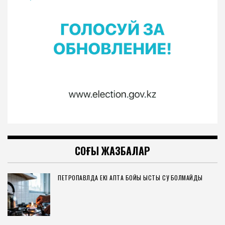
СОҢҒЫ ЖАЗБАЛАР
ПЕТРОПАВЛДА ЕКІ АПТА БОЙЫ ЫСТЫҚ СУ БОЛМАЙДЫ