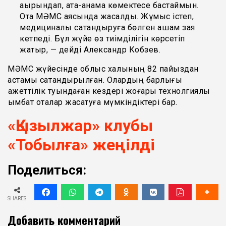
ақырындап, ата-анама көмектесе бастаймын.
Ота МӘМС аясында жасалды. Жұмыс істеп,
медициналық сақтандыруға бөлген ақшам зая
кетпеді. Бұл жүйе өз тиімділігін көрсетіп
жатыр, — дейді Александр Кобзев.
МӘМС жүйесінде облыс халқының 82 пайыздан
астамы сақтандырылған. Олардың барлығы
қажеттілік туындаған кездері жоғары технолгиялық
қымбат оталар жасатуға мүмкіндіктері бар.
«Қызылжар» клубы
«Тобылға» жеңілді
Поделиться:
SHARES
Добавить комментарий