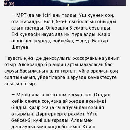
— МРТ-да ми ісігі анықталды. Үш күннен соң,
ота жасалды. Біз 6,5-6-6 см болатын обырды
алып тастадық. Операция 5 сағатқа созылды.
Екі күндесін науқас аяққа нық тұра алды. Қазір
өздігінен жүреді, сөйлейді, — деді Балхар
Шатуев.
Науқастың өзі де денсаулығы жақсарғанына қуанып
отыр. Александр бір айдан артық мазалаған бас
ауруы басылғанын алға тартып, үйге оралған соң
сәл тынығып, үйдегілерге шаруада көмектесуге
асығып отыр.
— Менің қалаға келгенім есімде жоқ. Отадан
кейін оянған соң ғана қай жерде екенімді
білдім. Қазір жаңа ғана туғандай сезініп
отырмын. Дәрігерлерге рахмет. Үйге
бейсенбі күні шығарады. Алдымен
денсаулығыма көңіл бөлемін. Кейін