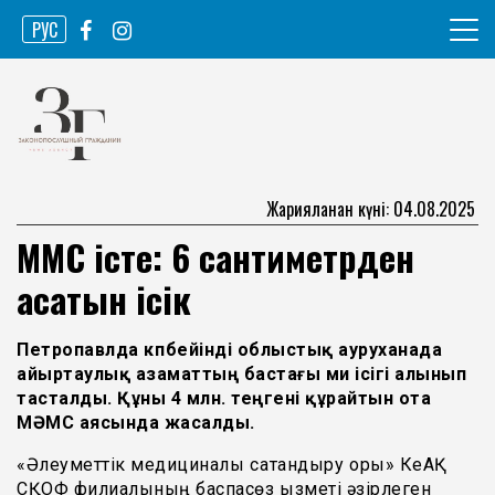
Skip
РУС
to
content
Ақпарат агенттігі
Законопослушный гражданин
Жарияланған күні: 04.08.2025
МӘМС істе: 6 сантиметрден
асатын ісік
Петропавлда көпбейінді облыстық ауруханада
айыртаулық азаматтың бастағы ми ісігі алынып
тасталды. Құны 4 млн. теңгені құрайтын ота
МӘМС аясында жасалды.
«Әлеуметтік медициналық сақтандыру қоры» КеАҚ
СҚОФ филиалының баспасөз қызметі әзірлеген