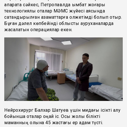
ақпаратқа сәйкес, Петропавлда қымбат жоғары
технологиялық оталар МӘМС жүйесі аясында
сақтандырылған азаматтарға қолжетімді болып отыр.
Бұған дәлел көпбейінді облыстық ауруханаларда
жасалатын операциялар екен.
Нейрохирург Балхар Шатуев үшін мидағы ісікті алу
бойынша оталар оңай іс. Осы жолы білікті
маманның қолына 45 жастағы ер адам түсті.