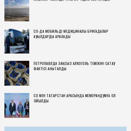
СҚО-ДА МОБИЛЬДІ МЕДИЦИНАЛЫҚ БРИГАДАЛАР
АУЫЛДАРДЫ АРАЛАДЫ
ПЕТРОПАВЛДА ЗАҢСЫЗ АЛКОГОЛЬ ТЕМЕКІНІ САҚТАУ
ФАКТІСІ АНЫҚТАЛДЫ
СҚО МЕН ТАТАРСТАН АРАСЫНДА МЕМОРАНДУМҒА ҚОЛ
ҚОЙЫЛДЫ