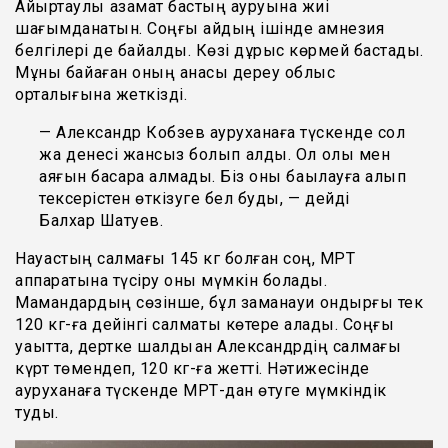
Айыртаулық азамат бастың ауруына жиі
шағымданатын. Соңғы айдың ішінде амнезия
белгілері де байқалды. Көзі дұрыс көрмей бастады.
Мұны байқаған оның анасы дереу облыс
орталығына жеткізді.
— Александр Кобзев ауруханаға түскенде сол
жақ денесі жансыз болып қалды. Ол қолы мен
аяғын басқара алмады. Біз оны бақылауға алып
тексерістен өткізуге бел будық, — дейді
Балхар Шатуев.
Науқастың салмағы 145 кг болған соң, МРТ
аппаратына түсіру оны мүмкін болады.
Мамандардың сөзінше, бұл заманауи қондырғы тек
120 кг-ға дейінгі салмақты көтере алады. Соңғы
уақытта, дертке шалдыққан Александрдің салмағы
күрт төмендеп, 120 кг-ға жетті. Нәтижесінде
ауруханаға түскенде МРТ-дан өтуге мүмкіндік
туды.