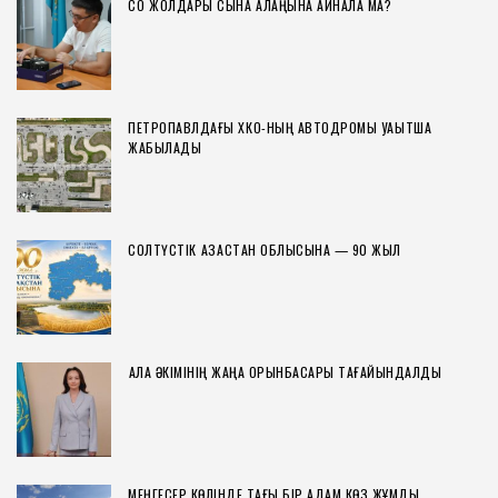
СҚО ЖОЛДАРЫ СЫНАҚ АЛАҢЫНА АЙНАЛА МА?
ПЕТРОПАВЛДАҒЫ ХҚКО-НЫҢ АВТОДРОМЫ УАҚЫТША
ЖАБЫЛАДЫ
СОЛТҮСТІК ҚАЗАҚСТАН ОБЛЫСЫНА — 90 ЖЫЛ
ҚАЛА ӘКІМІНІҢ ЖАҢА ОРЫНБАСАРЫ ТАҒАЙЫНДАЛДЫ
МЕҢГЕСЕР КӨЛІНДЕ ТАҒЫ БІР АДАМ КӨЗ ЖҰМДЫ