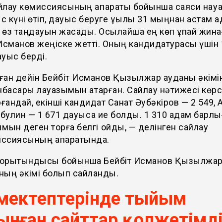
лау көмиссиясының ақпараты бойынша саяси науқа
 күні өтіп, дауыс беруге құқылы 31 мыңнан астам
і өз таңдауын жасады. Осылайша ең көп ұпай жина
Исманов жеңіске жетті. Оның кандидатурасы үшін 
уыс берді.
ған дейін Бейбіт Исманов Қызылжар ауданы әкімі
басары лауазымын атқарған. Сайлау нәтижесі көрс
ғандай, екінші кандидат Санат Әубәкіров — 2 549, А
булин — 1 671 дауысқа ие болды. 1 310 адам барл
ымын деген торға белгі қойды, — делінген сайлау
ссиясының ақпаратында.
 қорытындысы бойынша Бейбіт Исманов Қызылжа
ның әкімі болып сайланды.
 мектептерінде тыйым
ынған сайттар қолжетімд