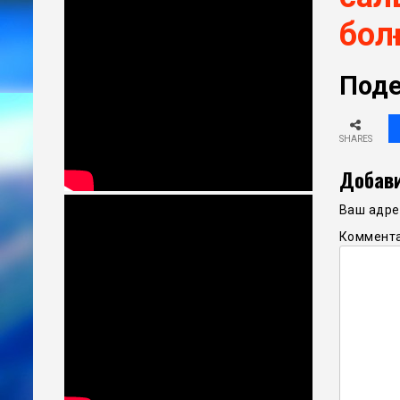
бол
Поде
SHARES
Добави
Ваш адрес
Коммент