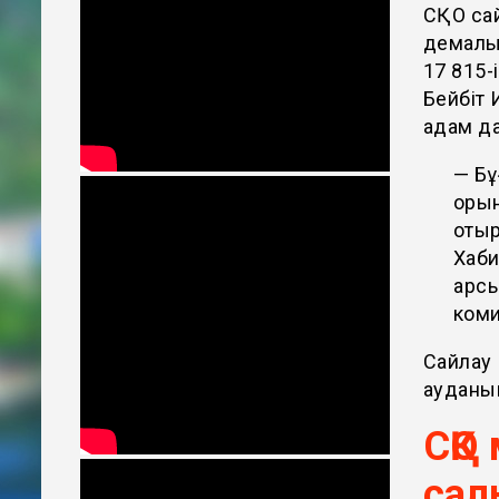
СҚО сай
демалыс
17 815-
Бейбіт 
адам да
— Бұ
орын
отыр
Хаби
қарс
коми
Сайлау
ауданы
СҚО
сал