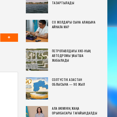
ТАЗАРТЫЛАДЫ
СҚО ЖОЛДАРЫ СЫНАҚ АЛАҢЫНА
АЙНАЛА МА?
ПЕТРОПАВЛДАҒЫ ХҚКО-НЫҢ
АВТОДРОМЫ УАҚЫТША
ЖАБЫЛАДЫ
СОЛТҮСТІК ҚАЗАҚСТАН
ОБЛЫСЫНА — 90 ЖЫЛ
ҚАЛА ӘКІМІНІҢ ЖАҢА
ОРЫНБАСАРЫ ТАҒАЙЫНДАЛДЫ