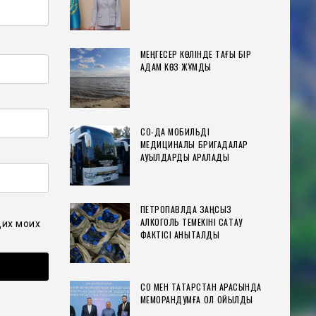
МЕҢГЕСЕР КӨЛІНДЕ ТАҒЫ БІР
АДАМ КӨЗ ЖҰМДЫ
СҚО-ДА МОБИЛЬДІ
МЕДИЦИНАЛЫҚ БРИГАДАЛАР
АУЫЛДАРДЫ АРАЛАДЫ
ПЕТРОПАВЛДА ЗАҢСЫЗ
АЛКОГОЛЬ ТЕМЕКІНІ САҚТАУ
щих моих
ФАКТІСІ АНЫҚТАЛДЫ
СҚО МЕН ТАТАРСТАН АРАСЫНДА
МЕМОРАНДУМҒА ҚОЛ ҚОЙЫЛДЫ