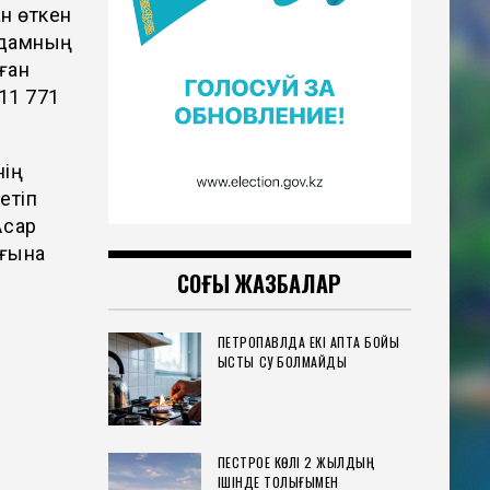
н өткен
 адамның
ған
11 771
нің
етіп
сқар
ығына
СОҢҒЫ ЖАЗБАЛАР
ПЕТРОПАВЛДА ЕКІ АПТА БОЙЫ
р
ЫСТЫҚ СУ БОЛМАЙДЫ
ПЕСТРОЕ КӨЛІ 2 ЖЫЛДЫҢ
і
ІШІНДЕ ТОЛЫҒЫМЕН