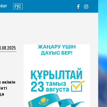
РУС
ЭФИР
11.08.2025
 әкімін
ікті
қа