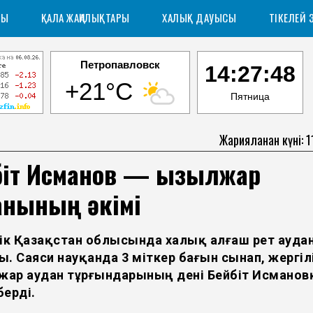
РЫ
ҚАЛА ЖАҢАЛЫҚТАРЫ
ХАЛЫҚ ДАУЫСЫ
ТІКЕЛЕЙ 
Петропавловск
14:27:48
+21°C
Пятница
Жарияланған күні: 
біт Исманов — Қызылжар
анының әкімі
тік Қазақстан облысында халық алғаш рет аудан
. Саяси науқанда 3 үміткер бағын сынап, жергіл
ар аудан тұрғындарының дені Бейбіт Исманов
берді.