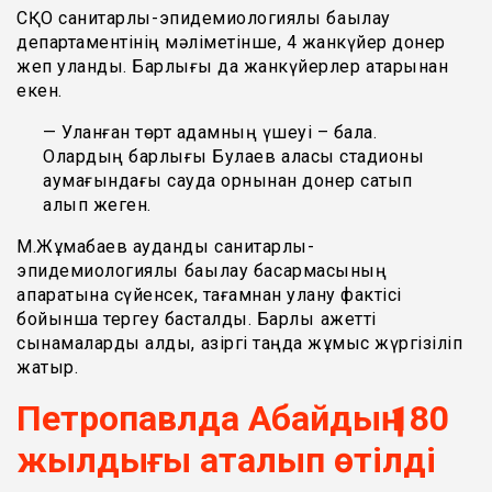
СҚО санитарлық-эпидемиологиялық бақылау
департаментінің мәліметінше, 4 жанкүйер донер
жеп уланды. Барлығы да жанкүйерлер қатарынан
екен.
— Уланған төрт адамның үшеуі – бала.
Олардың барлығы Булаев қаласы стадионы
аумағындағы сауда орнынан донер сатып
алып жеген.
М.Жұмабаев аудандық санитарлық-
эпидемиологиялық бақылау басқармасының
ақпаратына сүйенсек, тағамнан улану фактісі
бойынша тергеу басталды. Барлық қажетті
сынамаларды алды, қазіргі таңда жұмыс жүргізіліп
жатыр.
Петропавлда Абайдың 180
жылдығы аталып өтілді