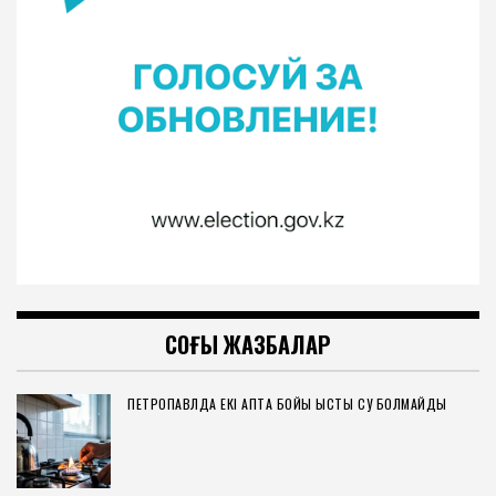
СОҢҒЫ ЖАЗБАЛАР
ПЕТРОПАВЛДА ЕКІ АПТА БОЙЫ ЫСТЫҚ СУ БОЛМАЙДЫ