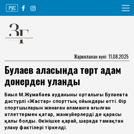
Skip
РУС
to
content
Ақпарат агенттігі
Законопослушный гражданин
Жарияланған күні: 11.08.2025
Булаев қаласында төрт адам
донерден уланды
Биыл М.Жұмабаев ауданының орталығы Булаевта
дәстүрлі «Жастар» спорттық ойындары өтті. Өңір
спортшыларын жинаған аламанға ағылған
атлеттермен қатар, жанкүйерлердің де қарасы
қалың болды. Өкінішке қарай, шарада тамақтан
улану фактілері тіркелді.