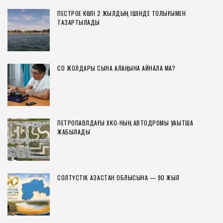
ПЕСТРОЕ КӨЛІ 2 ЖЫЛДЫҢ ІШІНДЕ ТОЛЫҒЫМЕН
ТАЗАРТЫЛАДЫ
СҚО ЖОЛДАРЫ СЫНАҚ АЛАҢЫНА АЙНАЛА МА?
ПЕТРОПАВЛДАҒЫ ХҚКО-НЫҢ АВТОДРОМЫ УАҚЫТША
ЖАБЫЛАДЫ
СОЛТҮСТІК ҚАЗАҚСТАН ОБЛЫСЫНА — 90 ЖЫЛ