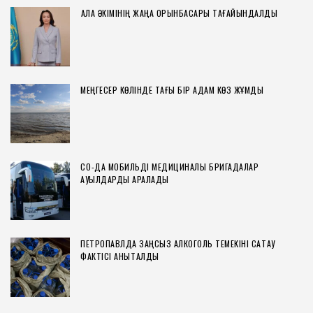
ҚАЛА ӘКІМІНІҢ ЖАҢА ОРЫНБАСАРЫ ТАҒАЙЫНДАЛДЫ
МЕҢГЕСЕР КӨЛІНДЕ ТАҒЫ БІР АДАМ КӨЗ ЖҰМДЫ
СҚО-ДА МОБИЛЬДІ МЕДИЦИНАЛЫҚ БРИГАДАЛАР
АУЫЛДАРДЫ АРАЛАДЫ
ПЕТРОПАВЛДА ЗАҢСЫЗ АЛКОГОЛЬ ТЕМЕКІНІ САҚТАУ
ФАКТІСІ АНЫҚТАЛДЫ