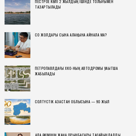
ПЕСТРОЕ КӨЛІ 2 ЖЫЛДЫҢ ІШІНДЕ ТОЛЫҒЫМЕН
ТАЗАРТЫЛАДЫ
СҚО ЖОЛДАРЫ СЫНАҚ АЛАҢЫНА АЙНАЛА МА?
ПЕТРОПАВЛДАҒЫ ХҚКО-НЫҢ АВТОДРОМЫ УАҚЫТША
ЖАБЫЛАДЫ
СОЛТҮСТІК ҚАЗАҚСТАН ОБЛЫСЫНА — 90 ЖЫЛ
ҚАЛА ӘКІМІНІҢ ЖАҢА ОРЫНБАСАРЫ ТАҒАЙЫНДАЛДЫ