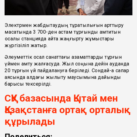
Электрмен жабдықтаудың тұрақтылығын арттыру
мақсатында 3 700-ден астам тұрғынды қамтитын
қосалқы станцияда қайта жаңғырту жұмыстары
жүргізіліп жатыр.
Әлеуметтік осал санаттағы азаматтарды тұрғын
үймен қамту жалғасуда. Жыл соңына дейін ауданда
20 тұрғын үй пайдалануға беріледі. Сондай-ақ сапар
аясында алдағы жылыту маусымына дайындық
барысы тексерілді.
СҚУ базасында Қытай мен
Қазақстанға ортақ орталық
құрылады
Поделиться: