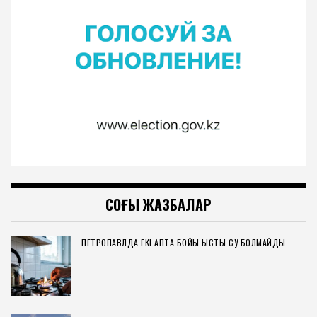
СОҢҒЫ ЖАЗБАЛАР
ПЕТРОПАВЛДА ЕКІ АПТА БОЙЫ ЫСТЫҚ СУ БОЛМАЙДЫ