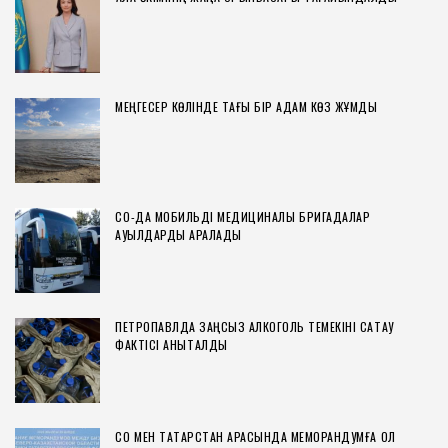
МЕҢГЕСЕР КӨЛІНДЕ ТАҒЫ БІР АДАМ КӨЗ ЖҰМДЫ
СҚО-ДА МОБИЛЬДІ МЕДИЦИНАЛЫҚ БРИГАДАЛАР
АУЫЛДАРДЫ АРАЛАДЫ
ПЕТРОПАВЛДА ЗАҢСЫЗ АЛКОГОЛЬ ТЕМЕКІНІ САҚТАУ
ФАКТІСІ АНЫҚТАЛДЫ
СҚО МЕН ТАТАРСТАН АРАСЫНДА МЕМОРАНДУМҒА ҚОЛ