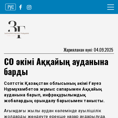
Skip
РУС
to
content
Ақпарат агенттігі
Законопослушный гражданин
Жарияланған күні: 04.09.2025
СҚО әкімі Аққайың ауданына
барды
Солтүстік Қазақстан облысының әкімі Ғауез
Нұрмұхамбетов жұмыс сапарымен Аққайың
ауданына барып, инфрақұрылымдық
жобалардың орындалу барысымен танысты.
Ағымдағы жылы аудан көлемінде ауылішілік
жолдарды жөндеуге ерекше назар аударылуда.