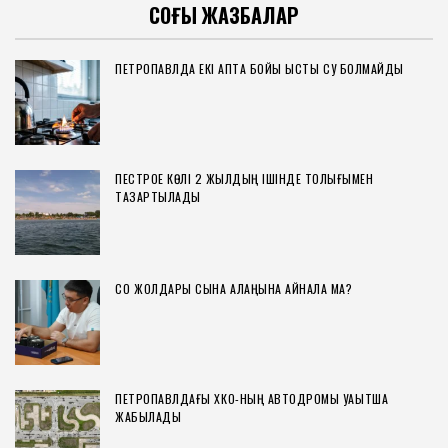
СОҢҒЫ ЖАЗБАЛАР
ПЕТРОПАВЛДА ЕКІ АПТА БОЙЫ ЫСТЫҚ СУ БОЛМАЙДЫ
ПЕСТРОЕ КӨЛІ 2 ЖЫЛДЫҢ ІШІНДЕ ТОЛЫҒЫМЕН
ТАЗАРТЫЛАДЫ
СҚО ЖОЛДАРЫ СЫНАҚ АЛАҢЫНА АЙНАЛА МА?
ПЕТРОПАВЛДАҒЫ ХҚКО-НЫҢ АВТОДРОМЫ УАҚЫТША
ЖАБЫЛАДЫ