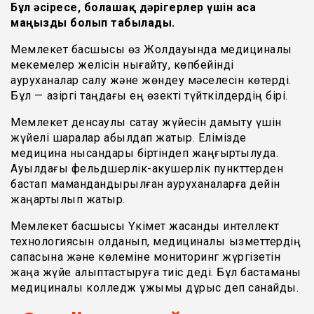
Бұл әсіресе, болашақ дәрігерлер үшін аса
маңызды болып табылады.
Мемлекет басшысы өз Жолдауында медициналық
мекемелер желісін нығайту, көпбейінді
ауруханалар салу және жөндеу мәселесін көтерді.
Бұл — қазіргі таңдағы ең өзекті түйткілдердің бірі.
Мемлекет денсаулық сақтау жүйесін дамыту үшін
жүйелі шаралар қабылдап жатыр. Елімізде
медицина нысандары біртіндеп жаңғыртылуда.
Ауылдағы фельдшерлік-акушерлік пункттерден
бастап мамандандырылған ауруханаларға дейін
жаңартылып жатыр.
Мемлекет басшысы Үкімет жасанды интеллект
технологиясын қолданып, медициналық қызметтердің
сапасына және көлеміне мониторинг жүргізетін
жаңа жүйе қалыптастыруға тиіс деді. Бұл бастаманы
медициналық колледж ұжымы дұрыс деп санайды.