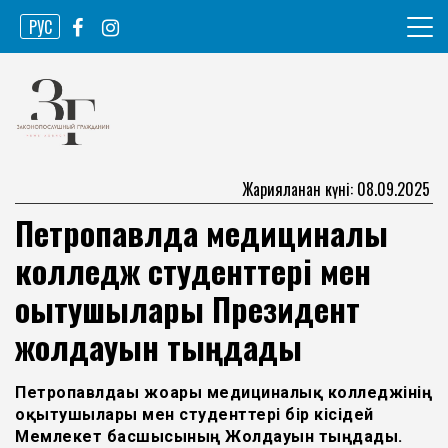
Skip
РУС
to
content
Ақпарат агенттігі
Законопослушный гражданин
Жарияланған күні: 08.09.2025
Петропавлда медициналық
колледж студенттері мен
оқытушылары Президент
жолдауын тыңдады
Петропавлдағы жоғары медициналық колледжінің
оқытушылары мен студенттері бір кісідей
Мемлекет басшысының Жолдауын тыңдады.