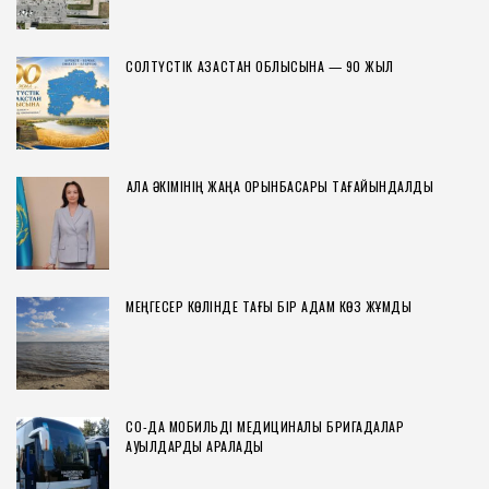
СОЛТҮСТІК ҚАЗАҚСТАН ОБЛЫСЫНА — 90 ЖЫЛ
ҚАЛА ӘКІМІНІҢ ЖАҢА ОРЫНБАСАРЫ ТАҒАЙЫНДАЛДЫ
МЕҢГЕСЕР КӨЛІНДЕ ТАҒЫ БІР АДАМ КӨЗ ЖҰМДЫ
СҚО-ДА МОБИЛЬДІ МЕДИЦИНАЛЫҚ БРИГАДАЛАР
АУЫЛДАРДЫ АРАЛАДЫ