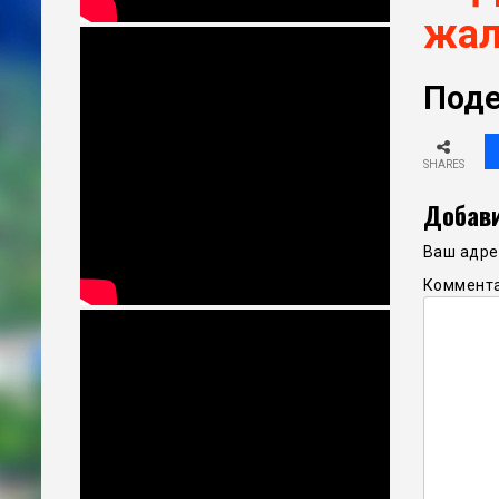
жал
Поде
SHARES
Добави
Ваш адрес
Коммент