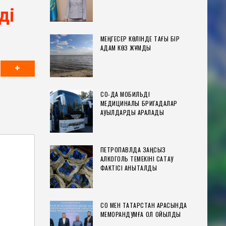
ді
МЕҢГЕСЕР КӨЛІНДЕ ТАҒЫ БІР
АДАМ КӨЗ ЖҰМДЫ
СҚО-ДА МОБИЛЬДІ
МЕДИЦИНАЛЫҚ БРИГАДАЛАР
АУЫЛДАРДЫ АРАЛАДЫ
ПЕТРОПАВЛДА ЗАҢСЫЗ
АЛКОГОЛЬ ТЕМЕКІНІ САҚТАУ
ФАКТІСІ АНЫҚТАЛДЫ
СҚО МЕН ТАТАРСТАН АРАСЫНДА
МЕМОРАНДУМҒА ҚОЛ ҚОЙЫЛДЫ