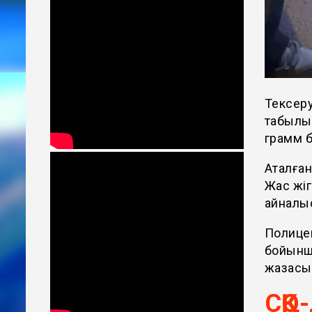
Тексеру
табылып
грамм б
Аталған
Жас жіг
айналыс
Полицей
бойынш
жазасы
СҚО