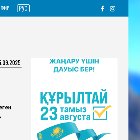
РУС
ЭФИР
15.09.2025
еген
қ