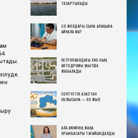
ТАЗАРТЫЛАДЫ
СҚО ЖОЛДАРЫ СЫНАҚ АЛАҢЫНА
АЙНАЛА МА?
рам
64
ПЕТРОПАВЛДАҒЫ ХҚКО-НЫҢ
ықтады.
АВТОДРОМЫ УАҚЫТША
ЖАБЫЛАДЫ
зілуде.
мен
СОЛТҮСТІК ҚАЗАҚСТАН
ОБЛЫСЫНА — 90 ЖЫЛ
йыру
ҚАЛА ӘКІМІНІҢ ЖАҢА
ОРЫНБАСАРЫ ТАҒАЙЫНДАЛДЫ