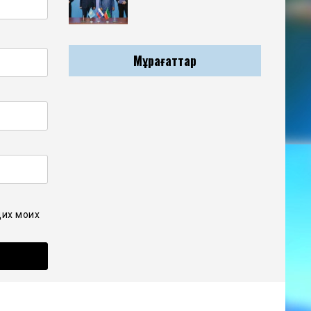
Мұрағаттар
щих моих