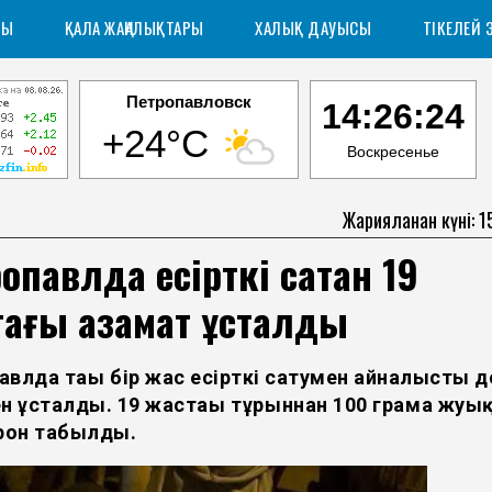
РЫ
ҚАЛА ЖАҢАЛЫҚТАРЫ
ХАЛЫҚ ДАУЫСЫ
ТІКЕЛЕЙ 
Петропавловск
14:26:25
+24°C
Воскресенье
Жарияланған күні: 
опавлда есірткі сатқан 19
тағы азамат ұсталды
авлда тағы бір жас есірткі сатумен айналысты д
н ұсталды. 19 жастағы тұрғыннан 100 грамға жуы
он табылды.