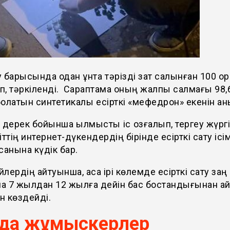
 барысында одан ұнтақ тәрізді зат салынған 100 о
, тәркіленді. Сараптама оның жалпы салмағы 98,
олатын синтетикалық есірткі «мефедрон» екенін ан
 дерек бойынша қылмыстық іс қозғалып, тергеу жүргі
іттің интернет-дүкендердің бірінде есірткі сату ісі
қанына күдік бар.
лердің айтуынша, аса ірі көлемде есірткі сату заң
а 7 жылдан 12 жылға дейін бас бостандығынан а
н көздейді.
-да жұмыскерлер