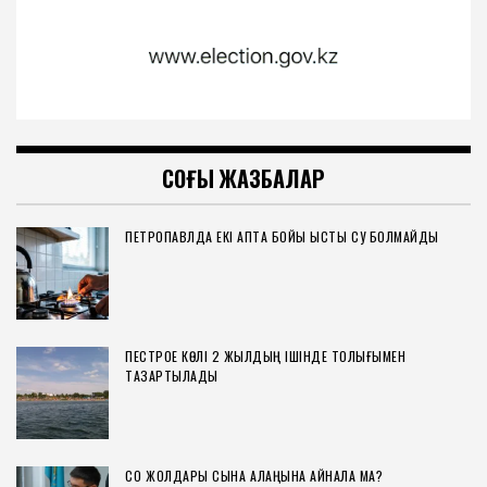
СОҢҒЫ ЖАЗБАЛАР
ПЕТРОПАВЛДА ЕКІ АПТА БОЙЫ ЫСТЫҚ СУ БОЛМАЙДЫ
ПЕСТРОЕ КӨЛІ 2 ЖЫЛДЫҢ ІШІНДЕ ТОЛЫҒЫМЕН
ТАЗАРТЫЛАДЫ
СҚО ЖОЛДАРЫ СЫНАҚ АЛАҢЫНА АЙНАЛА МА?