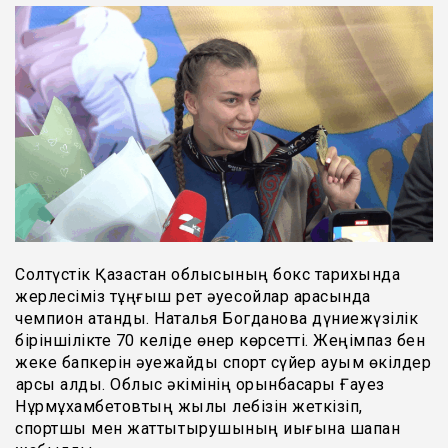
Солтүстік Қазақстан облысының бокс тарихында
жерлесіміз тұңғыш рет әуесқойлар арасында
чемпион атанды. Наталья Богданова дүниежүзілік
біріншілікте 70 келіде өнер көрсетті. Жеңімпаз бен
жеке бапкерін әуежайды спорт сүйер қауым өкілдер
қарсы алды. Облыс әкімінің орынбасары Ғауез
Нұрмұхамбетовтың жылы лебізін жеткізіп,
спортшы мен жаттықтырушының иығына шапан