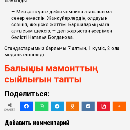
жабылды.
— Мен әлі күнге дейін чемпион атанғаныма
сенер емеспін. Жанкүйерлердің қолдауын
сезініп, жеңіске жеттім. Баршаларыңызға
алғысым шексіз, — деп жарыстан әсерімен
бөлісті Наталья Богданова.
Отандастарымыз барлығы 7 алтын, 1 күміс, 2 қола
медаль еншіледі.
Балықшы мамонттың
сыйлығын тапты
Поделиться:
SHARES
Добавить комментарий