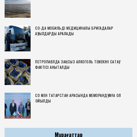
СҚО-ДА МОБИЛЬДІ МЕДИЦИНАЛЫҚ БРИГАДАЛАР
АУЫЛДАРДЫ АРАЛАДЫ
ПЕТРОПАВЛДА ЗАҢСЫЗ АЛКОГОЛЬ ТЕМЕКІНІ САҚТАУ
ФАКТІСІ АНЫҚТАЛДЫ
СҚО МЕН ТАТАРСТАН АРАСЫНДА МЕМОРАНДУМҒА ҚОЛ
ҚОЙЫЛДЫ
Мұрағаттар