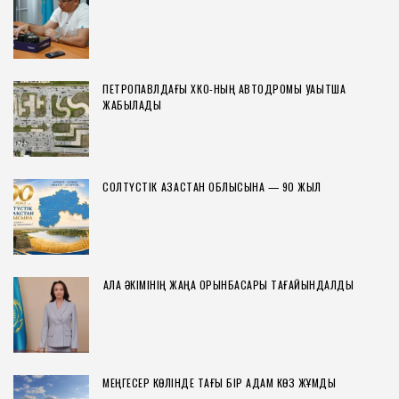
ПЕТРОПАВЛДАҒЫ ХҚКО-НЫҢ АВТОДРОМЫ УАҚЫТША
ЖАБЫЛАДЫ
СОЛТҮСТІК ҚАЗАҚСТАН ОБЛЫСЫНА — 90 ЖЫЛ
ҚАЛА ӘКІМІНІҢ ЖАҢА ОРЫНБАСАРЫ ТАҒАЙЫНДАЛДЫ
МЕҢГЕСЕР КӨЛІНДЕ ТАҒЫ БІР АДАМ КӨЗ ЖҰМДЫ