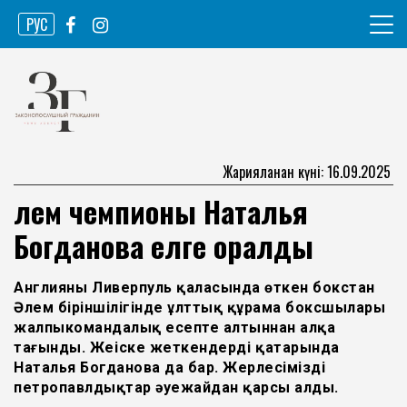
Skip
РУС
to
content
Ақпарат агенттігі
Законопослушный гражданин
Жарияланған күні: 16.09.2025
Әлем чемпионы Наталья
Богданова елге оралды
Англияның Ливерпуль қаласында өткен бокстан
Әлем біріншілігінде ұлттық құрама боксшылары
жалпыкомандалық есепте алтыннан алқа
тағынды. Жеңіске жеткендердің қатарында
Наталья Богданова да бар. Жерлесімізді
петропавлдықтар әуежайдан қарсы алды.