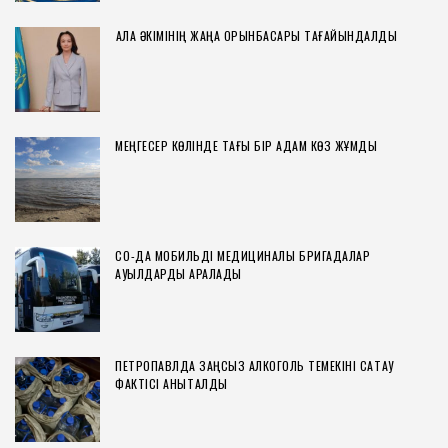
ҚАЛА ӘКІМІНІҢ ЖАҢА ОРЫНБАСАРЫ ТАҒАЙЫНДАЛДЫ
МЕҢГЕСЕР КӨЛІНДЕ ТАҒЫ БІР АДАМ КӨЗ ЖҰМДЫ
СҚО-ДА МОБИЛЬДІ МЕДИЦИНАЛЫҚ БРИГАДАЛАР
АУЫЛДАРДЫ АРАЛАДЫ
ПЕТРОПАВЛДА ЗАҢСЫЗ АЛКОГОЛЬ ТЕМЕКІНІ САҚТАУ
ФАКТІСІ АНЫҚТАЛДЫ