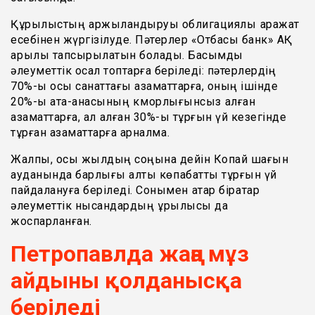
Құрылыстың қаржыландыруы облигациялық қаражат
есебінен жүргізілуде. Пәтерлер «Отбасы банк» АҚ
арқылы тапсырылатын болады. Басымдық
әлеуметтік осал топтарға беріледі: пәтерлердің
70%-ы осы санаттағы азаматтарға, оның ішінде
20%-ы ата-анасының қкмқорлығынсыз қалған
азаматтарға, ал қалған 30%-ы тұрғын үй кезегінде
тұрған азаматтарға арналмақ.
Жалпы, осы жылдың соңына дейін Копай шағын
ауданында барлығы алты көпқабатты тұрғын үй
пайдалануға беріледі. Сонымен қатар бірқатар
әлеуметтік нысандардың құрылысы да
жоспарланған.
Петропавлда жаңа мұз
айдыны қолданысқа
беріледі