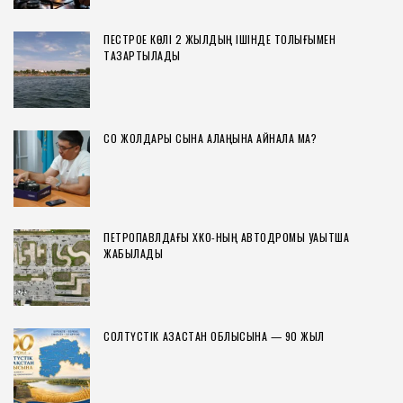
ПЕСТРОЕ КӨЛІ 2 ЖЫЛДЫҢ ІШІНДЕ ТОЛЫҒЫМЕН
ТАЗАРТЫЛАДЫ
СҚО ЖОЛДАРЫ СЫНАҚ АЛАҢЫНА АЙНАЛА МА?
ПЕТРОПАВЛДАҒЫ ХҚКО-НЫҢ АВТОДРОМЫ УАҚЫТША
ЖАБЫЛАДЫ
СОЛТҮСТІК ҚАЗАҚСТАН ОБЛЫСЫНА — 90 ЖЫЛ