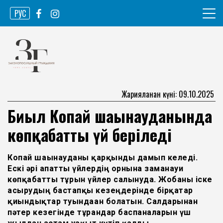
Skip
РУС
to
content
Ақпарат агенттігі
Законопослушный гражданин
Жарияланған күні: 09.10.2025
Биыл Копай шағынауданында
көпқабатты үй беріледі
Копай шағынауданы қарқынды дамып келеді.
Ескі әрі апатты үйлердің орнына заманауи
көпқабатты тұрғын үйлер салынуда. Жобаны іске
асырудың бастапқы кезеңдерінде бірқатар
қиындықтар туындаған болатын. Салдарынан
пәтер кезегінде тұрғандар баспаналарын үш