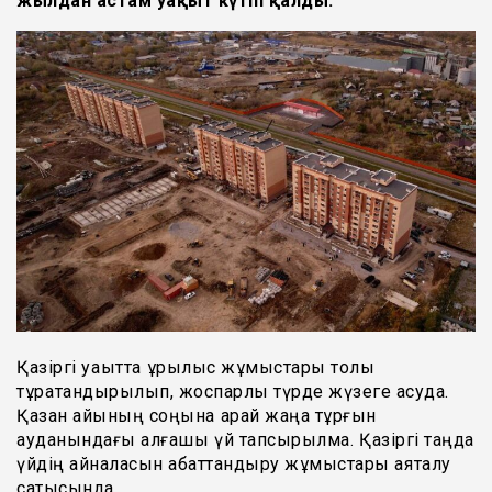
жылдан астам уақыт күтіп қалды.
Қазіргі уақытта құрылыс жұмыстары толық
тұрақтандырылып, жоспарлы түрде жүзеге асуда.
Қазан айының соңына қарай жаңа тұрғын
ауданындағы алғашқы үй тапсырылмақ. Қазіргі таңда
үйдің айналасын абаттандыру жұмыстары аяқталу
сатысында.