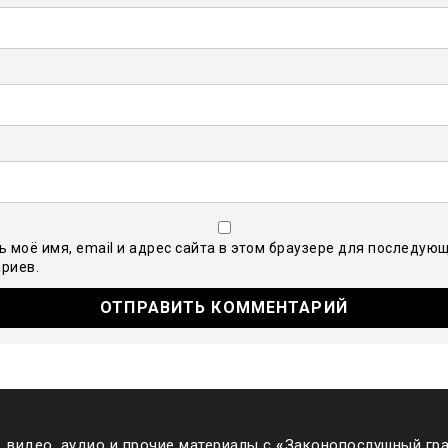
ь моё имя, email и адрес сайта в этом браузере для последую
риев.
 видео, аудио и прочие материалы с
«
Законопослушный гра