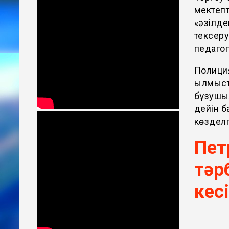
мектепт
«әзілде
тексер
педагог
Полици
қылмыст
бұзушы
дейін б
көзделг
Пет
тәр
кес