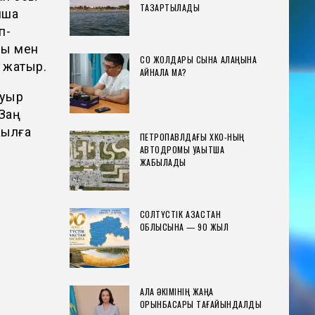
ТАЗАРТЫЛАДЫ
йша
п-
ры мен
СҚО ЖОЛДАРЫ СЫНАҚ АЛАҢЫНА
 жатыр.
АЙНАЛА МА?
ауыр
 Заң
жылға
ПЕТРОПАВЛДАҒЫ ХҚКО-НЫҢ
АВТОДРОМЫ УАҚЫТША
ЖАБЫЛАДЫ
СОЛТҮСТІК ҚАЗАҚСТАН
ОБЛЫСЫНА — 90 ЖЫЛ
ҚАЛА ӘКІМІНІҢ ЖАҢА
ОРЫНБАСАРЫ ТАҒАЙЫНДАЛДЫ