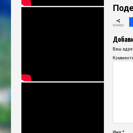
Поде
SHARES
Добави
Ваш адрес
Коммент
Имя
*