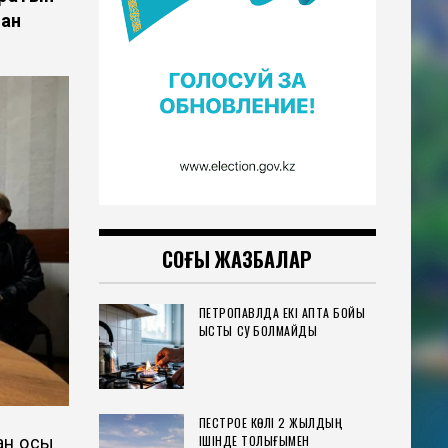
тан
СОҢҒЫ ЖАЗБАЛАР
ПЕТРОПАВЛДА ЕКІ АПТА БОЙЫ
ЫСТЫҚ СУ БОЛМАЙДЫ
ПЕСТРОЕ КӨЛІ 2 ЖЫЛДЫҢ
ан осы
ІШІНДЕ ТОЛЫҒЫМЕН