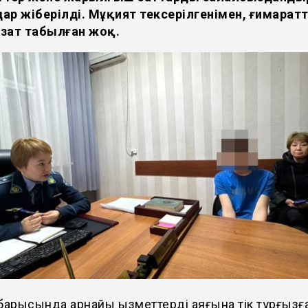
ар жіберілді. Мұқият тексерілгенімен, ғимарат
 зат табылған жоқ.
барысында арнайы қызметтерді аяғына тік тұрғызғ