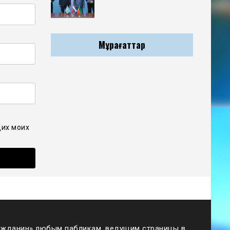
Мұрағаттар
щих моих
жданин» любым пабликам, ведущим страницы в