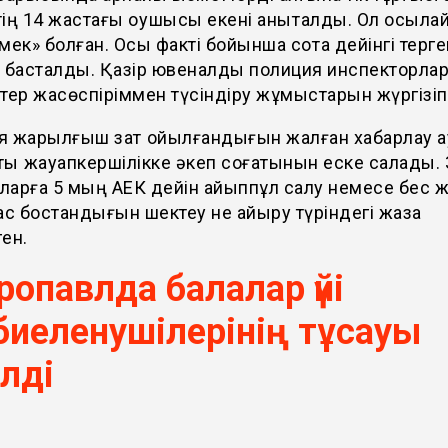
ің 14 жастағы оқушысы екені анықталды. Ол осыла
мек» болған. Осы факті бойынша сотқа дейінгі терге
у басталды. Қазір ювеналды полиция инспекторла
тер жасөспіріммен түсіндіру жұмыстарын жүргізіп
я жарылғыш зат қойылғандығын жалған хабарлау 
ық жауапкершілікке әкеп соғатынын еске салады.
ларға 5 мың АЕК дейін айыппұл салу немесе бес 
ас бостандығын шектеу не айыру түріндегі жаза
ен.
ропавлда балалар үйі
биеленушілерінің тұсауы
ілді