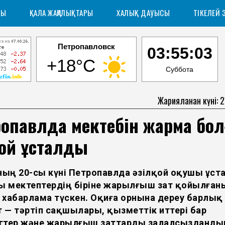
РЫ
ҚАЛА ЖАҢАЛЫҚТАРЫ
ХАЛЫҚ ДАУЫСЫ
ТІКЕЛЕЙ 
Петропавловск
03:55:04
+18°C
Суббота
Жарияланған күні: 
опавлда мектебін жармақ бол
қой ұсталды
нның 20-сы күні Петропавлда әзілқой оқушы ұст
ғы мектептердің біріне жарылғыш зат қойылған
 хабарлама түскен. Оқиға орнына дереу барлық
 — тәртіп сақшылары, қызметтік иттері бар
гтер және жарылғыш заттарды залалсызданды