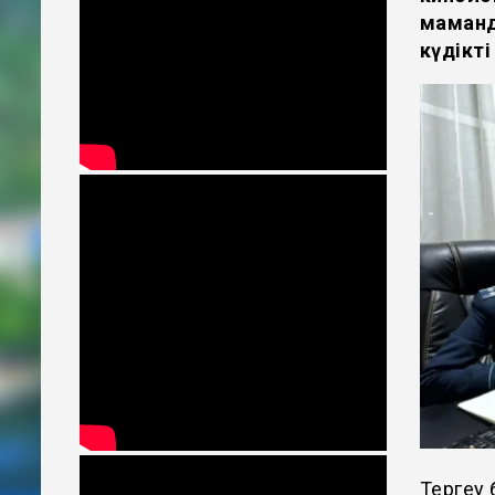
маманд
күдікті
Тергеу 