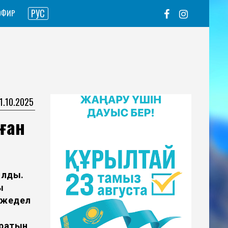
РУС
ЭФИР
21.10.2025
ған
алды.
ы
 жедел
ратын