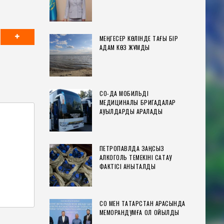
МЕҢГЕСЕР КӨЛІНДЕ ТАҒЫ БІР
АДАМ КӨЗ ЖҰМДЫ
СҚО-ДА МОБИЛЬДІ
МЕДИЦИНАЛЫҚ БРИГАДАЛАР
АУЫЛДАРДЫ АРАЛАДЫ
ПЕТРОПАВЛДА ЗАҢСЫЗ
АЛКОГОЛЬ ТЕМЕКІНІ САҚТАУ
ФАКТІСІ АНЫҚТАЛДЫ
СҚО МЕН ТАТАРСТАН АРАСЫНДА
МЕМОРАНДУМҒА ҚОЛ ҚОЙЫЛДЫ