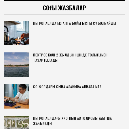
СОҢҒЫ ЖАЗБАЛАР
ПЕТРОПАВЛДА ЕКІ АПТА БОЙЫ ЫСТЫҚ СУ БОЛМАЙДЫ
ПЕСТРОЕ КӨЛІ 2 ЖЫЛДЫҢ ІШІНДЕ ТОЛЫҒЫМЕН
ТАЗАРТЫЛАДЫ
СҚО ЖОЛДАРЫ СЫНАҚ АЛАҢЫНА АЙНАЛА МА?
ПЕТРОПАВЛДАҒЫ ХҚКО-НЫҢ АВТОДРОМЫ УАҚЫТША
ЖАБЫЛАДЫ