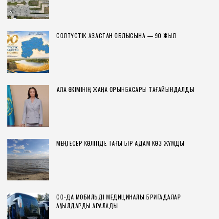
СОЛТҮСТІК ҚАЗАҚСТАН ОБЛЫСЫНА — 90 ЖЫЛ
ҚАЛА ӘКІМІНІҢ ЖАҢА ОРЫНБАСАРЫ ТАҒАЙЫНДАЛДЫ
МЕҢГЕСЕР КӨЛІНДЕ ТАҒЫ БІР АДАМ КӨЗ ЖҰМДЫ
СҚО-ДА МОБИЛЬДІ МЕДИЦИНАЛЫҚ БРИГАДАЛАР
АУЫЛДАРДЫ АРАЛАДЫ