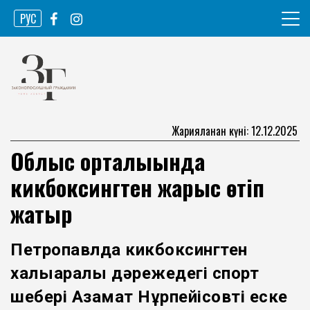
Skip
РУС
to
content
Ақпарат агенттігі
Законопослушный гражданин
Жарияланған күні: 12.12.2025
Облыс орталығында
кикбоксингтен жарыс өтіп
жатыр
Петропавлда кикбоксингтен
халықаралық дәрежедегі спорт
шебері Азамат Нұрпейісовті еске