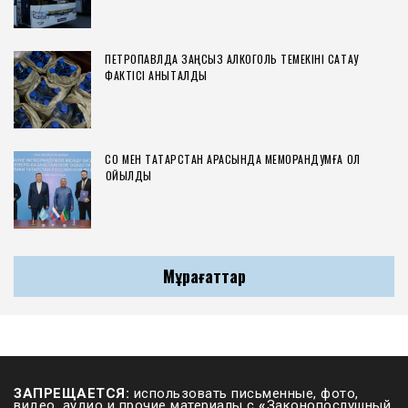
ПЕТРОПАВЛДА ЗАҢСЫЗ АЛКОГОЛЬ ТЕМЕКІНІ САҚТАУ
ФАКТІСІ АНЫҚТАЛДЫ
СҚО МЕН ТАТАРСТАН АРАСЫНДА МЕМОРАНДУМҒА ҚОЛ
ҚОЙЫЛДЫ
Мұрағаттар
ЗАПРЕЩАЕТСЯ:
использовать письменные, фото,
видео, аудио и прочие материалы с
«
Законопослушный