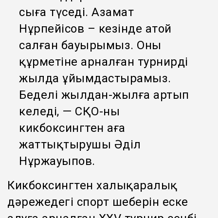
сыңға түседі. Азамат
Нұрпейісов – кезінде атой
салған бауырымыз. Оның
құрметіне арналған турнирді
жылда ұйымдастырамыз.
Беделі жылдан-жылға артып
келеді, — СҚО-ның
кикбоксингтен аға
жаттықтырушы Әділ
Нұржауыпов.
Кикбоксингтен халықаралық
дәрежедегі спорт шеберін еске