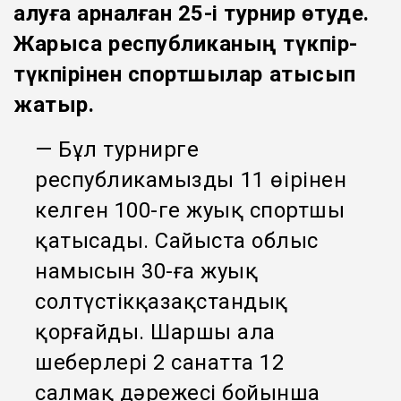
алуға арналған 25-і турнир өтуде.
Жарысқа республиканың түкпір-
түкпірінен спортшылар қатысып
жатыр.
— Бұл турнирге
республикамыздың 11 өңірінен
келген 100-ге жуық спортшы
қатысады. Сайыста облыс
намысын 30-ға жуық
солтүстікқазақстандық
қорғайды. Шаршы алаң
шеберлері 2 санатта 12
салмақ дәрежесі бойынша