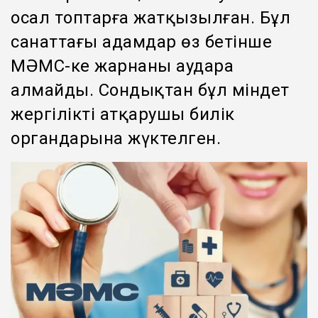
осал топтарға жатқызылған. Бұл
санаттағы адамдар өз бетінше
МӘМС-ке жарнаны аудара
алмайды. Сондықтан бұл міндет
жергілікті атқарушы билік
органдарына жүктелген.