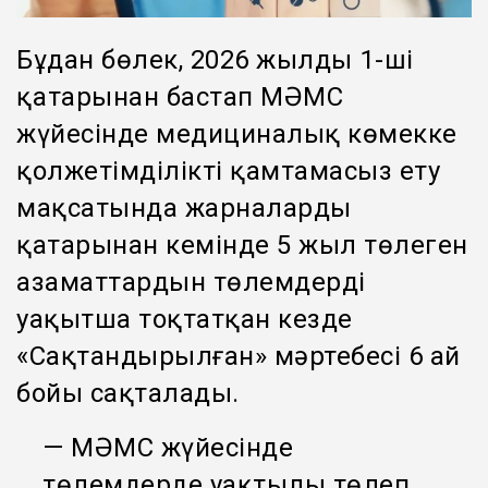
Бұдан бөлек, 2026 жылдың 1-ші
қаңтарынан бастап МӘМС
жүйесінде медициналық көмекке
қолжетімділікті қамтамасыз ету
мақсатында жарналарды
қатарынан кемінде 5 жыл төлеген
азаматтардын төлемдерді
уақытша тоқтатқан кезде
«Сақтандырылған» мәртебесі 6 ай
бойы сақталады.
— МӘМС жүйесінде
төлемдерде уақтылы төлеп