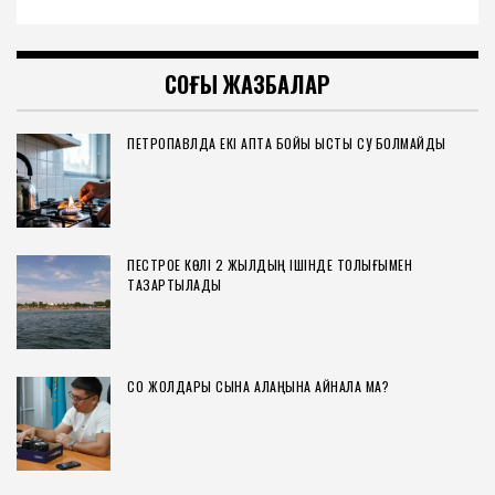
СОҢҒЫ ЖАЗБАЛАР
ПЕТРОПАВЛДА ЕКІ АПТА БОЙЫ ЫСТЫҚ СУ БОЛМАЙДЫ
ПЕСТРОЕ КӨЛІ 2 ЖЫЛДЫҢ ІШІНДЕ ТОЛЫҒЫМЕН
ТАЗАРТЫЛАДЫ
СҚО ЖОЛДАРЫ СЫНАҚ АЛАҢЫНА АЙНАЛА МА?