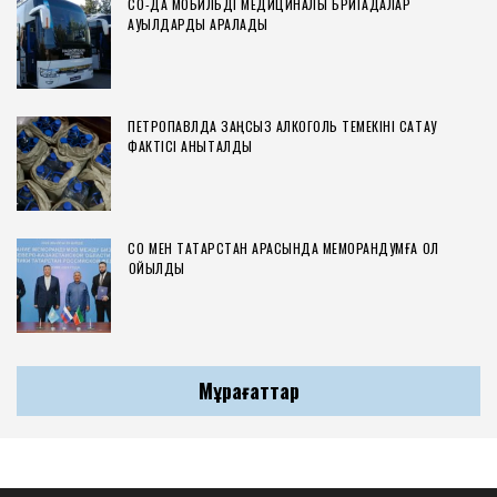
СҚО-ДА МОБИЛЬДІ МЕДИЦИНАЛЫҚ БРИГАДАЛАР
АУЫЛДАРДЫ АРАЛАДЫ
ПЕТРОПАВЛДА ЗАҢСЫЗ АЛКОГОЛЬ ТЕМЕКІНІ САҚТАУ
ФАКТІСІ АНЫҚТАЛДЫ
СҚО МЕН ТАТАРСТАН АРАСЫНДА МЕМОРАНДУМҒА ҚОЛ
ҚОЙЫЛДЫ
Мұрағаттар