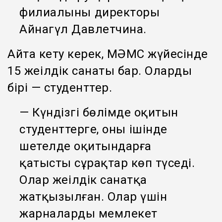
филиалының директоры
Айнагүл Давлетчина.
Айта кету керек, МӘМС жүйесінде
15 жеңілдік санаты бар. Олардың
бірі — студенттер.
— Күндізгі бөлімде оқитын
студенттерге, оның ішінде
шетелде оқитындарға
қатысты сұрақтар көп түседі.
Олар жеңілдік санатқа
жатқызылған. Олар үшін
жарналарды мемлекет