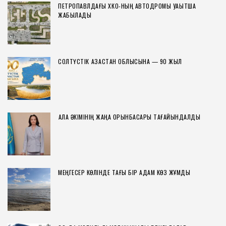
ПЕТРОПАВЛДАҒЫ ХҚКО-НЫҢ АВТОДРОМЫ УАҚЫТША
ЖАБЫЛАДЫ
СОЛТҮСТІК ҚАЗАҚСТАН ОБЛЫСЫНА — 90 ЖЫЛ
ҚАЛА ӘКІМІНІҢ ЖАҢА ОРЫНБАСАРЫ ТАҒАЙЫНДАЛДЫ
МЕҢГЕСЕР КӨЛІНДЕ ТАҒЫ БІР АДАМ КӨЗ ЖҰМДЫ