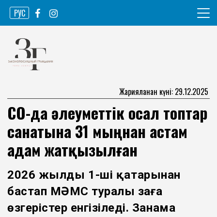
Skip
РУС
to
content
Ақпарат агенттігі
Законопослушный гражданин
Жарияланған күні: 29.12.2025
СҚО-да әлеуметтік осал топтар
санатына 31 мыңнан астам
адам жатқызылған
2026 жылдың 1-ші қаңтарынан
бастап МӘМС туралы заңға
өзгерістер енгізіледі. Заңнама