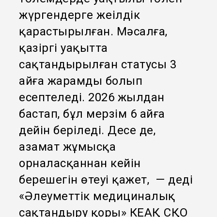
жүргендерге жеңілдік
қарастырылған. Мәсалға,
қазіргі уақытта
сақтандырылған статусы 3
айға жарамды болып
есептеледі. 2026 жылдан
бастап, бұл мерзім 6 айға
дейін беріледі. Десе де,
азамат жұмысқа
орналасқаннан кейін
берешегін өтеуі қажет, — деді
«Әлеуметтік медициналық
сақтандыру қоры» КЕАҚ СҚО