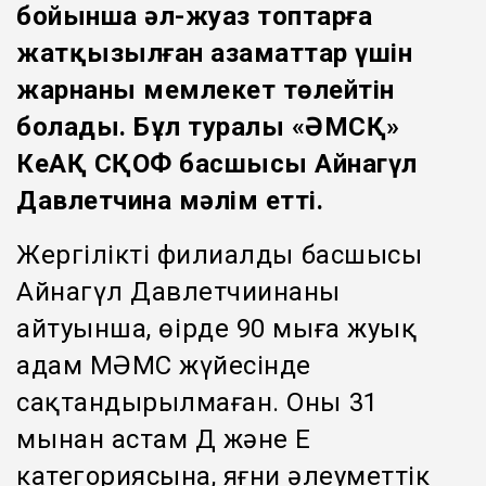
бойынша әл-жуаз топтарға
жатқызылған азаматтар үшін
жарнаны мемлекет төлейтін
болады. Бұл туралы «ӘМСҚ»
КеАҚ СҚОФ басшысы Айнагүл
Давлетчина мәлім етті.
Жергілікті филиалдың басшысы
Айнагүл Давлетчиинаның
айтуынша, өңірде 90 мыңға жуық
адам МӘМС жүйесінде
сақтандырылмаған. Оның 31
мыңнан астам Д және Е
категориясына, яғни әлеуметтік