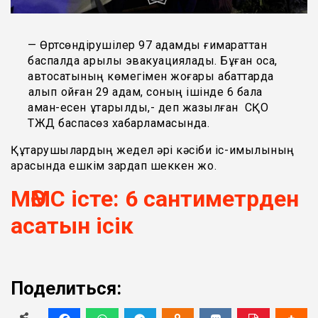
— Өртсөндірушілер 97 адамды ғимараттан
баспалдақ арқылы эвакуациялады. Бұған қоса,
автосатының көмегімен жоғары қабаттарда
қалып қойған 29 адам, соның ішінде 6 бала
аман-есен құтқарылды,- деп жазылған СҚО
ТЖД баспасөз хабарламасында.
Құтқарушылардың жедел әрі кәсіби іс-қимылының
арқасында ешкім зардап шеккен жоқ.
МӘМС істе: 6 сантиметрден
асатын ісік
Поделиться: