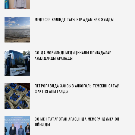
МЕҢГЕСЕР КӨЛІНДЕ ТАҒЫ БІР АДАМ КӨЗ ЖҰМДЫ
СҚО-ДА МОБИЛЬДІ МЕДИЦИНАЛЫҚ БРИГАДАЛАР
АУЫЛДАРДЫ АРАЛАДЫ
ПЕТРОПАВЛДА ЗАҢСЫЗ АЛКОГОЛЬ ТЕМЕКІНІ САҚТАУ
ФАКТІСІ АНЫҚТАЛДЫ
СҚО МЕН ТАТАРСТАН АРАСЫНДА МЕМОРАНДУМҒА ҚОЛ
ҚОЙЫЛДЫ