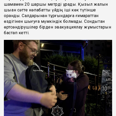
шамамен 20 шаршы метрді құрады. Қызыл жалын
шыққан сәтте көпқабатты үйдің іші көк түтінше
оранды. Салдарынан тұрғындарға ғимараттан
өздігінен шығуға мүмкіндік болмады. Сондықтан
өртсөндірушілер бірден эвакуациялау жұмыстарын
бастап кетті.