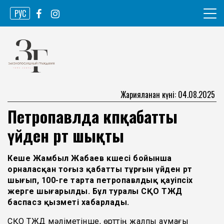
Skip
РУС
to
content
Ақпарат агенттігі
Законопослушный гражданин
Жарияланған күні: 04.08.2025
Петропавлда көпқабатты
үйден өрт шықты
Кеше Жамбыл Жабаев көшесі бойынша
орналасқан тоғыз қабатты тұрғын үйден өрт
шығып, 100-ге тарта петропавлдық қауіпсіх
жерге шығарылды. Бұл туралы СҚО ТЖД
баспасөз қызметі хабарлады.
СҚО ТЖД мәліметінше, өрттің жалпы аумағы