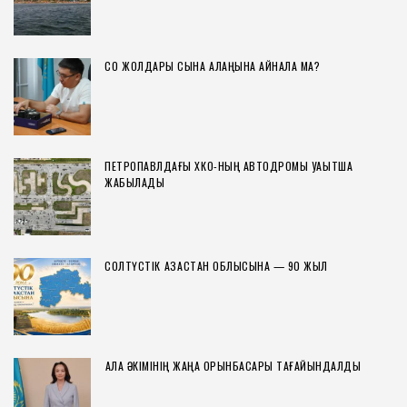
СҚО ЖОЛДАРЫ СЫНАҚ АЛАҢЫНА АЙНАЛА МА?
ПЕТРОПАВЛДАҒЫ ХҚКО-НЫҢ АВТОДРОМЫ УАҚЫТША
ЖАБЫЛАДЫ
СОЛТҮСТІК ҚАЗАҚСТАН ОБЛЫСЫНА — 90 ЖЫЛ
ҚАЛА ӘКІМІНІҢ ЖАҢА ОРЫНБАСАРЫ ТАҒАЙЫНДАЛДЫ