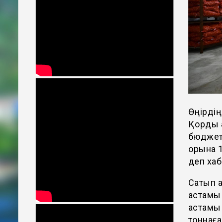
Өңірдің
Қорды ә
бюджетт
қорына 
деп хаб
Сатып а
астамы 
астамы 
тоннаға