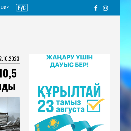
РУС
ЭФИР
02.10.2023
10,5
ынды