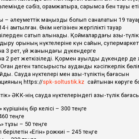
өлемінде сәбіз, орамжапырақ, сарымсақ бен тауық еті
ы – әлеуметтік маңызды болып саналатын 19 тауа
14-і қамтылған. Өнім негізінен жергілікті тауар
ілерден сатып алынады. Қоймалардағы азық-түлік
ндыру қорының нүктелеріне күн сайын, супермаркет
а 3 рет, үй жанындағы дүкендерге
а 2 рет жеткізіледі. Қормен ауылдық дүкендер д
. Оған деген тапсырысты аудандық кәсіпкерлік бөл
йды. Сауда нүктелері мен азық-түліктің бағасын
цияның https://
spk-soltustik.kz
сайтынан көруге б
тік» ӘКК-нің сауда нүктелеріндегі азық-түлік бағас
 күрішінің бір келісі – 300 теңге
460 теңге
» тұзы – 50 теңге
 берілетін «Егiн» рожкиі – 245 теңге