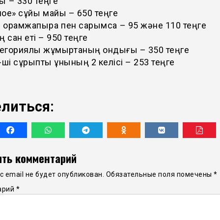
ық – 330 теңге
ое» сұйық майы – 650 теңге
орамжапырақ пен сарымсақ – 95 және 110 теңге
ң сан еті – 950 теңге
тегориялы жұмыртқаның ондығы – 350 теңге
-ші сұрыпты ұнының 2 келісі – 253 теңге
литься:
ть комментарий
 email не будет опубликован.
Обязательные поля помечены
*
арий
*