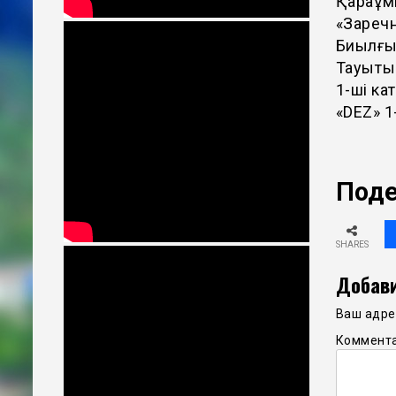
Қарақұм
«Заречн
Биылғы 
Тауықты
1-ші ка
«DEZ» 1
Поде
SHARES
Добави
Ваш адрес
Коммент