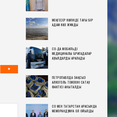
МЕҢГЕСЕР КӨЛІНДЕ ТАҒЫ БІР
АДАМ КӨЗ ЖҰМДЫ
СҚО-ДА МОБИЛЬДІ
МЕДИЦИНАЛЫҚ БРИГАДАЛАР
АУЫЛДАРДЫ АРАЛАДЫ
ПЕТРОПАВЛДА ЗАҢСЫЗ
АЛКОГОЛЬ ТЕМЕКІНІ САҚТАУ
ФАКТІСІ АНЫҚТАЛДЫ
СҚО МЕН ТАТАРСТАН АРАСЫНДА
МЕМОРАНДУМҒА ҚОЛ ҚОЙЫЛДЫ