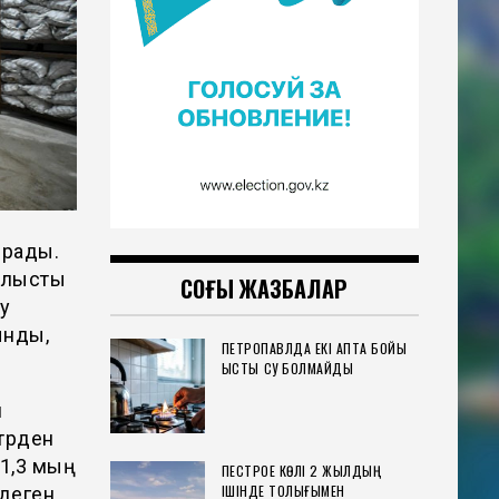
ырады.
блыстық
СОҢҒЫ ЖАЗБАЛАР
у
ынды,
ПЕТРОПАВЛДА ЕКІ АПТА БОЙЫ
ЫСТЫҚ СУ БОЛМАЙДЫ
н
итрден
 1,3 мың
ПЕСТРОЕ КӨЛІ 2 ЖЫЛДЫҢ
ІШІНДЕ ТОЛЫҒЫМЕН
здеген