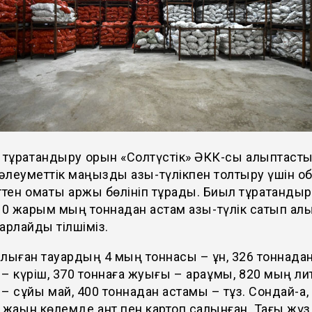
 тұрақтандыру қорын «Солтүстік» ӘКК-сы қалыптаст
леуметтік маңызды азық-түлікпен толтыру үшін о
ен қомақты қаржы бөлініп тұрады. Биыл тұрақтандыр
10 жарым мың тоннадан астам азық-түлік сатып ал
арлайды тілшіміз.
лыған тауардың 4 мың тоннасы – ұн, 326 тоннада
– күріш, 370 тоннаға жуығы – қарақұмық, 820 мың л
– сұйық май, 400 тоннадан астамы – тұз. Сондай-ақ,
 жақын көлемде қант пен картоп салынған. Тағы жү