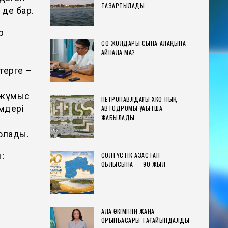
ТАЗАРТЫЛАДЫ
 де бар.
р
СҚО ЖОЛДАРЫ СЫНАҚ АЛАҢЫНА
АЙНАЛА МА?
терге –
е жұмыс
ПЕТРОПАВЛДАҒЫ ХҚКО-НЫҢ
імдері
АВТОДРОМЫ УАҚЫТША
ЖАБЫЛАДЫ
олады.
СОЛТҮСТІК ҚАЗАҚСТАН
ы:
ОБЛЫСЫНА — 90 ЖЫЛ
ҚАЛА ӘКІМІНІҢ ЖАҢА
ОРЫНБАСАРЫ ТАҒАЙЫНДАЛДЫ