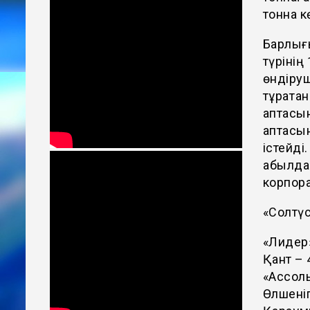
тонна к
Барлығ
түрінің 
өндіруш
тұрақта
аптасын
аптасын
істейді
қабылда
корпора
«Солтүс
«Лидер»
Қант – 
«Ассоль
Өлшеніп