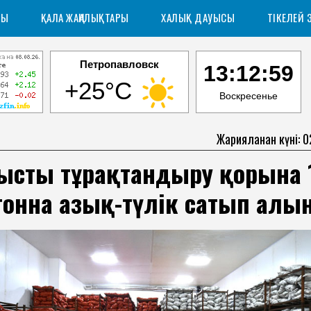
РЫ
ҚАЛА ЖАҢАЛЫҚТАРЫ
ХАЛЫҚ ДАУЫСЫ
ТІКЕЛЕЙ 
Петропавловск
13:13:00
+25°C
Воскресенье
Жарияланған күні: 
ыстың тұрақтандыру қорына 
 тонна азық-түлік сатып ал