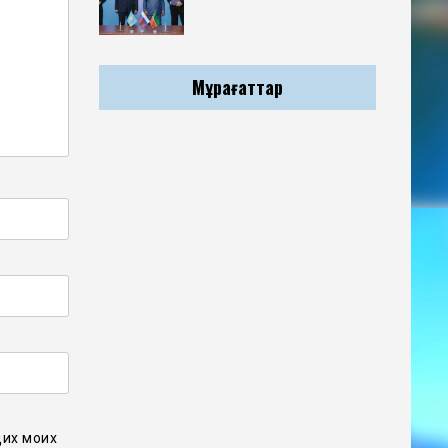
Мұрағаттар
щих моих