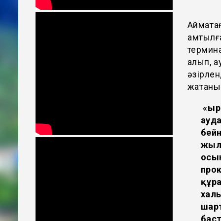
Аймақта
қамтылғ
термина
алып, қ
әзірлен
жатқанын
«Қыр
ауд
бейн
жыл 
осы
прок
құр
хал
шарт
бас