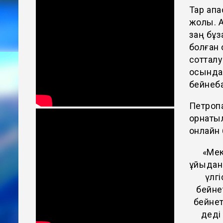
Тар қап
жолы. А
заң бұз
болған 
сотталу
осындай
бейнеб
Петроп
орнатыл
онлайн 
«Мек
ұйқыдан
үлг
бейне
бейнет
деді