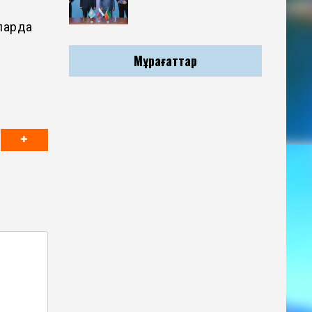
ларда
Мұрағаттар