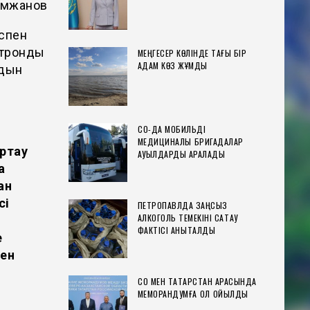
ымжанов
ыспен
ктронды
МЕҢГЕСЕР КӨЛІНДЕ ТАҒЫ БІР
АДАМ КӨЗ ЖҰМДЫ
лдын
ы
п
СҚО-ДА МОБИЛЬДІ
МЕДИЦИНАЛЫҚ БРИГАДАЛАР
ыртау
АУЫЛДАРДЫ АРАЛАДЫ
а
ан
сі
ПЕТРОПАВЛДА ЗАҢСЫЗ
АЛКОГОЛЬ ТЕМЕКІНІ САҚТАУ
ФАКТІСІ АНЫҚТАЛДЫ
е
ен
СҚО МЕН ТАТАРСТАН АРАСЫНДА
МЕМОРАНДУМҒА ҚОЛ ҚОЙЫЛДЫ