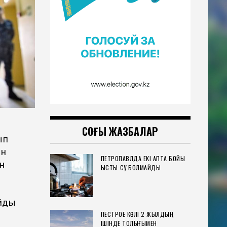
СОҢҒЫ ЖАЗБАЛАР
ып
ын
ПЕТРОПАВЛДА ЕКІ АПТА БОЙЫ
ан
ЫСТЫҚ СУ БОЛМАЙДЫ
айды
ПЕСТРОЕ КӨЛІ 2 ЖЫЛДЫҢ
ІШІНДЕ ТОЛЫҒЫМЕН