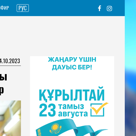
РУС
ЭФИР
04.10.2023
ғы
р