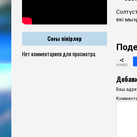
Солтүст
екі мың
Соңғы пікірлер
Поде
Нет комментариев для просмотра.
SHARES
Добави
Ваш адрес
Коммент