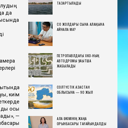
ТАЗАРТЫЛАДЫ
салудың
да да
блысында
СҚО ЖОЛДАРЫ СЫНАҚ АЛАҢЫНА
АЙНАЛА МА?
ді
ПЕТРОПАВЛДАҒЫ ХҚКО-НЫҢ
камера
АВТОДРОМЫ УАҚЫТША
ЖАБЫЛАДЫ
ерлері
ақытында
СОЛТҮСТІК ҚАЗАҚСТАН
ОБЛЫСЫНА — 90 ЖЫЛ
уы, киім
меткерде
арды осы
лады», —
ҚАЛА ӘКІМІНІҢ ЖАҢА
нбасары
ОРЫНБАСАРЫ ТАҒАЙЫНДАЛДЫ