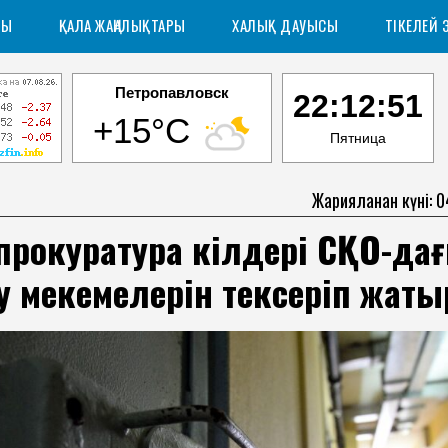
РЫ
ҚАЛА ЖАҢАЛЫҚТАРЫ
ХАЛЫҚ ДАУЫСЫ
ТІКЕЛЕЙ 
Петропавловск
22:12:52
+15°C
Пятница
Жарияланған күні: 
прокуратура өкілдері СҚО-да
у мекемелерін тексеріп жаты