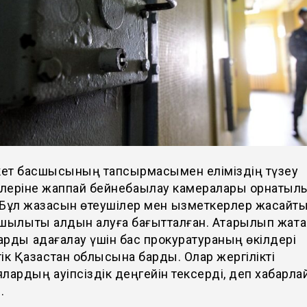
ет басшысының тапсырмасымен еліміздің түзеу
леріне жаппай бейнебақылау камералары орнатыл
 Бұл жазасын өтеушілер мен қызметкерлер жасайт
зушылықты алдын алуға бағытталған. Атқарылып жатқ
рды қадағалау үшін бас прокуратураның өкілдері
ік Қазақстан облысына барды. Олар жергілікті
лардың қауіпсіздік деңгейін тексерді, деп хабарл
з.