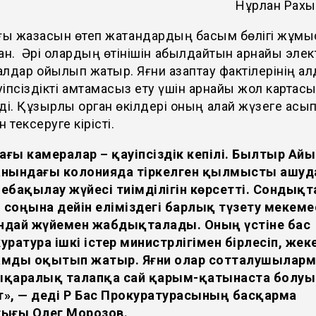
Нұрлан Рах
ғы жазасын өтеп жатқандардың басым бөлігі жұм
ан. Әрі олардың өтінішін қабылдайтын арнайы эле
лдар қойылып жатыр. Яғни азаптау фактілерінің а
ауіпсіздікті қамтамасыз ету үшін арнайы жол картас
ді. Құзырлы орган өкілдері оның қалай жүзеге асы
 тексеруге кірісті.
ағы камералар – қауіпсіздік кепілі. Былтыр Ай
анындағы колонияда тіркелген қылмысты ашуд
ебақылау жүйесі тиімділігін көрсетті. Сондықт
соңына дейін еліміздегі барлық түзету мекеме
ндай жүйемен жабдықталады. Оның үстіне бас
уратура ішкі істер министрлігімен бірлесіп, жек
амды оқытып жатыр. Яғни олар сотталушыларм
ықаралық талапқа сай қарым-қатынаста болуы
», — деді ҚР Бас Прокуратурасының басқарма
тығы Олег Морозов.