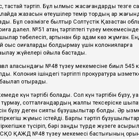
ас, тастай тәртіп. Бұл қылмыс жасағандарды тезге 
лайда жазасын өтеушілер темір тордың ар жағын
ады. Бұл сөзімізге былтыр Солтүстік Қазақстан о
оқиға дәлел. №51 қатаң тәртіптегі түзеу мекемесінде
шылар төбелесіп, артынан бір адам көз жұмған. Ен
 оқыс оқиғаларды болдырмау үшін колонияларға
ақылау жүйелері қойыла бастады.
авл қаласындағы №48 түзеу мекемесіне биыл 545 
ды. Колония ішіндегі тәртіпті прокуратура қызметк
бақылап отырады.
емеде күн тәртібі болады. Сол күн тәртібін бұзу, у
 тұрмау, сотталғандардың жалпы тексеріске шықпа
ісін бұзу деген сияқты бұзушылықтар болды. Әр қыз
тіркегіш жұмыс істейді. Барлық тәртіп бұзушылықт
іркегішке түсіріп, бәрі заңды түрде жүзеге асыры
 СҚО ҚАЖД №48 түзеу мекемесі бастығының оры