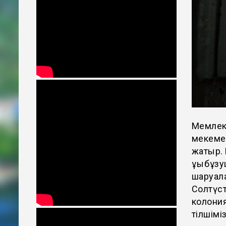
Мемлек
мекеме
жатыр.
құқықбұ
шаруала
Солтүст
колония
тілшімі