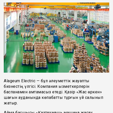
Alageum Electric — бұл әлеуметтік жауапты
бизнестің үлгісі. Компания қызметкерлерін
баспанамен қамтамасыз етеді. Қазір «Жас өркен»
шағын ауданында көпқабатты тұрғын үй салынып
жатыр.
Аймақ басшысы «Қазтехмаш» машина жасау