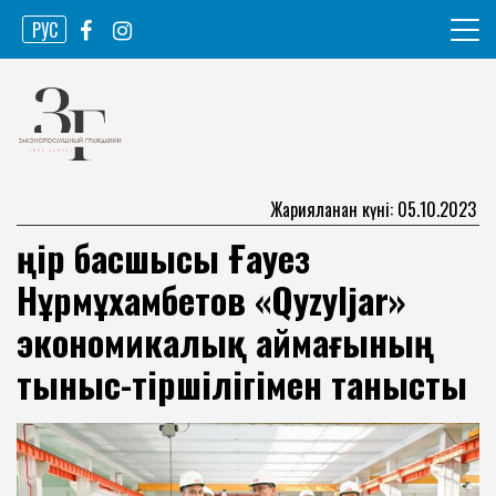
Skip
РУС
to
content
Ақпарат агенттігі
Законопослушный гражданин
Жарияланған күні: 05.10.2023
Өңір басшысы Ғауез
Нұрмұхамбетов «Qyzyljar»
экономикалық аймағының
тыныс-тіршілігімен танысты