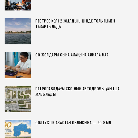
ПЕСТРОЕ КӨЛІ 2 ЖЫЛДЫҢ ІШІНДЕ ТОЛЫҒЫМЕН
ТАЗАРТЫЛАДЫ
СҚО ЖОЛДАРЫ СЫНАҚ АЛАҢЫНА АЙНАЛА МА?
ПЕТРОПАВЛДАҒЫ ХҚКО-НЫҢ АВТОДРОМЫ УАҚЫТША
ЖАБЫЛАДЫ
СОЛТҮСТІК ҚАЗАҚСТАН ОБЛЫСЫНА — 90 ЖЫЛ