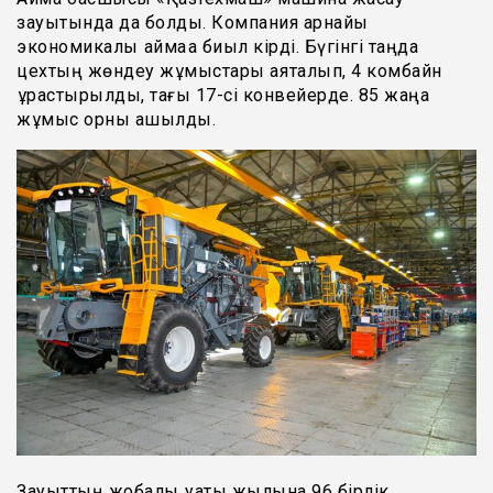
зауытында да болды. Компания арнайы
экономикалық аймаққа биыл кірді. Бүгінгі таңда
цехтың жөндеу жұмыстары аяқталып, 4 комбайн
құрастырылды, тағы 17-сі конвейерде. 85 жаңа
жұмыс орны ашылды.
Зауыттың жобалық қуаты жылына 96 бірлік