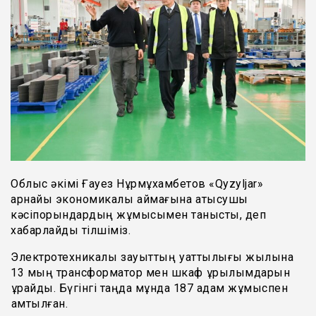
Облыс әкімі Ғауез Нұрмұхамбетов «Qyzyljar»
арнайы экономикалық аймағына қатысушы
кәсіпорындардың жұмысымен танысты, деп
хабарлайды тілшіміз.
Электротехникалық зауыттың қуаттылығы жылына
13 мың трансформатор мен шкаф құрылымдарын
құрайды. Бүгінгі таңда мұнда 187 адам жұмыспен
қамтылған.