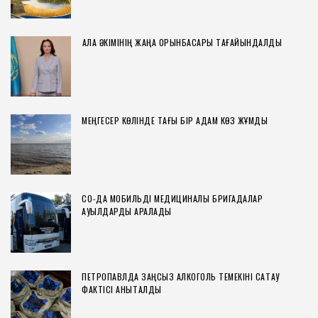
ҚАЛА ӘКІМІНІҢ ЖАҢА ОРЫНБАСАРЫ ТАҒАЙЫНДАЛДЫ
МЕҢГЕСЕР КӨЛІНДЕ ТАҒЫ БІР АДАМ КӨЗ ЖҰМДЫ
СҚО-ДА МОБИЛЬДІ МЕДИЦИНАЛЫҚ БРИГАДАЛАР
АУЫЛДАРДЫ АРАЛАДЫ
ПЕТРОПАВЛДА ЗАҢСЫЗ АЛКОГОЛЬ ТЕМЕКІНІ САҚТАУ
ФАКТІСІ АНЫҚТАЛДЫ