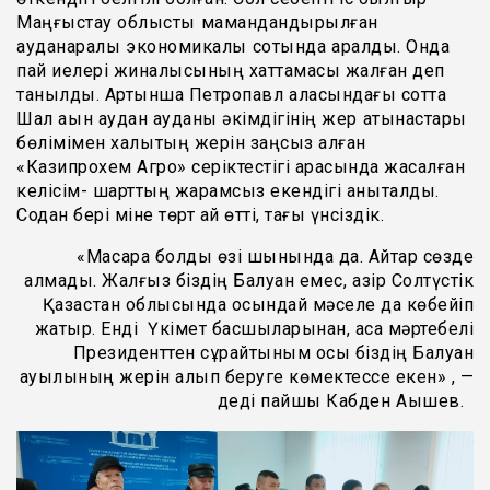
Маңғыстау облыстық мамандандырылған
ауданаралық экономикалық сотында қаралды. Онда
пай иелері жиналысының хаттамасы жалған деп
танылды. Артынша Петропавл қаласындағы сотта
Шал ақын аудан ауданы әкімдігінің жер қатынастары
бөлімімен халықтың жерін заңсыз алған
«Казипрохем Агро» серіктестігі арасында жасалған
келісім- шарттың жарамсыз екендігі анықталды.
Содан бері міне төрт ай өтті, тағы үнсіздік.
«Масқара болды өзі шынында да. Айтар сөзде
қалмады. Жалғыз біздің Балуан емес, қазір Солтүстік
Қазақстан облысында осындай мәселе да көбейіп
жатыр. Енді Үкімет басшыларынан, аса мәртебелі
Президенттен сұрайтыным осы біздің Балуан
ауылының жерін алып беруге көмектессе екен» , —
деді пайшы Кабден Ақышев.