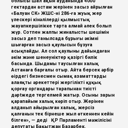
облысы Шал ақын ауданында 4000
гектардан астам жерінен заңсыз айрылған
«Балуан СК» ЖШС-нің 286-ға жуық жер
үлескері кінәлілерді қылмыстық
жауапкершілікке тарта алмай әлек болып
жүр. Сотпен жалпы жиналыстың шешімін
заңсыз деп танылсада бұрыңғы әкімнің
шығарған заңсыз қаулысын бұзуға
асықпайды. Ал сол қаулыны дайындаған
әкім және шенеуніктер қазіргі билік
басында. Шыдамы таусылған халық
Астанаға барғалы отыр. Айта берсек әрбір
өңірдегі бизнесмен сымақ азаматтардың
алаяқтың әрекеттері жергілікті құқық
қорғау органдары тарапынан тиісті
дәрtжеде тергелмей жатыр. Осының зарын
қарапайым халық көріп отыр. Жерінен
алданып айырылған халық, жерсіз
қалғанын тек бірнеше жыл өткеннен кейін
білген», — деді ҚР Парламенті мәжілісінің
депутаты Бақытжан Базарбек.