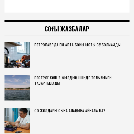
СОҢҒЫ ЖАЗБАЛАР
ПЕТРОПАВЛДА ЕКІ АПТА БОЙЫ ЫСТЫҚ СУ БОЛМАЙДЫ
ПЕСТРОЕ КӨЛІ 2 ЖЫЛДЫҢ ІШІНДЕ ТОЛЫҒЫМЕН
ТАЗАРТЫЛАДЫ
СҚО ЖОЛДАРЫ СЫНАҚ АЛАҢЫНА АЙНАЛА МА?