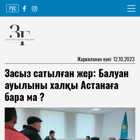
Skip
РУС
to
content
Ақпарат агенттігі
Законопослушный гражданин
Жарияланған күні: 12.10.2023
Заңсыз сатылған жер: Балуан
ауылының халқы Астанаға
бара ма ?