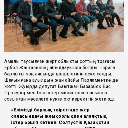
Амалы таусылған жұрт облыстық соттың тқрағасы
Ербол Жанғазиннің қабылдауында болды. Төраға
барлығы заң аясында шешілетінін еске салды.
Шағын ғана ауылдың жан айқайы Парламентке де
жетті. Жуырда депутат Бақытжан Базарбек Бас
Прокурормен Ішкі істер министріне сағызша
созылған мәселеге нүкте қою керектгін жеткізді.
«Еліміздің барлық төңірегінде жер
саласындағы жемқорлықпен алаяқтық
істер өршіп кеткен. Солтүстік Қазақстан