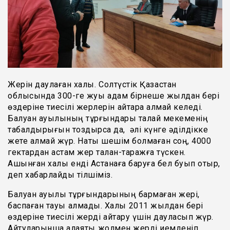
Жерін даулаған халық. Солтүстік Қазақстан
облысында 300-ге жуық адам бірнеше жылдан бері
өздеріне тиесілі жерлерін қайтара алмай келеді.
Балуан ауылының тұрғындары талай мекеменің
табалдырығын тоздырса да, әлі күнге әділдікке
жете алмай жүр. Нақты шешім болмаған соң, 4000
гектардан астам жер талан-таражға түскен.
Ашынған халық енді Астанаға баруға бел буып отыр,
деп хабарлайды тілшіміз.
Балуан ауылы тұрғындарының бармаған жері,
баспаған тауы қалмады. Халық 2011 жылдан бері
өздеріне тиесілі жерді қайтару үшін дауласып жүр.
Айтуларынша алаяқтық жолмен жерді иемденіп