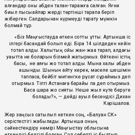
алғандар оны әбден талан-таражға салған. Яғни
биыл пысықайлар жерді төртінші тарапқа беріп
жіберген. Салдарынан күрмеуді тарқату мүмкін
болмай тұр.
«Біз Маңғыстауда өткен сотты ұттық. Артынша іс
ілгері басқандай болып еді. Бірақ 14 шілдеден кейін
тоқтап қалды. Халықтың ойы жан-жаққа тарап, алдағы
уақытта не боларын білмей жатырмыз. Өйткені істің
басы, не аяғы жоқ тоқтап қалды. Мына халық әбден
ашынды. Шынын айту керек, мәселе шешімін
таппаса, бейбіт митингке рұқсат сұраймыз деп
отырмыз. Тіпті Астанаға барайық па деп отырмыз.
Басқа шара жоқ сияқты. Неше жыл күте беруге
болады?», — дейді ауыл бесендісі Дихан
Кәрішалов.
Жер заңсыз сатылып кеткен соң, «Балуан СК»
серістестігі жабылады. Артынша оның
сәйкестендіру нөмірі Маңғыстау облысына
өткендігі белгілі болған. Сол себепті іс былтыр