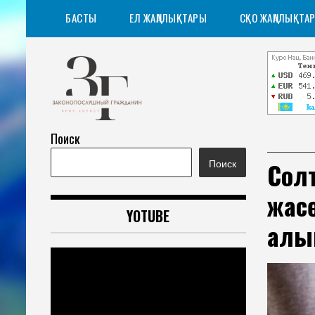
Skip
БАСТЫ
ЕЛ ЖАҢАЛЫҚТАРЫ
CҚO ЖАҢАЛЫҚТА
to
content
Поиск
Ақпарат агенттігі
Законопослушный
Солт
Поиск
гражданин
жасө
YOTUBE
алы