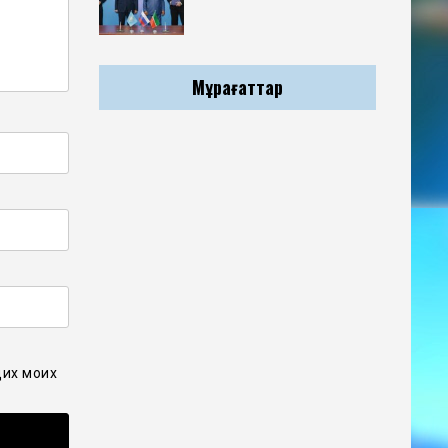
Мұрағаттар
щих моих