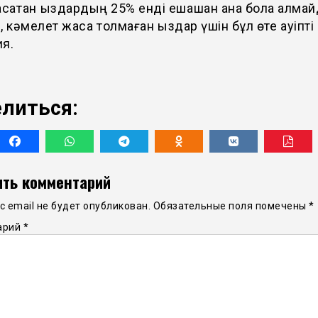
асатқан қыздардың 25% енді ешқашан ана бола алма
, кәмелет жасқа толмаған қыздар үшін бұл өте қауіпті
я.
литься:
ть комментарий
 email не будет опубликован.
Обязательные поля помечены
*
арий
*