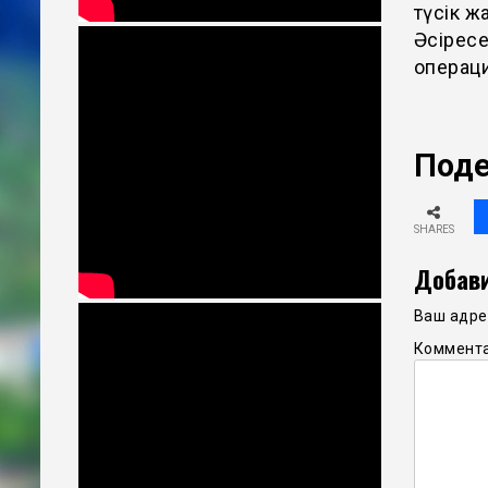
түсік ж
Әсіресе
операци
Поде
SHARES
Добави
Ваш адрес
Коммент