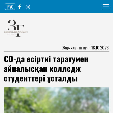
Skip
РУС
to
content
Ақпарат агенттігі
Законопослушный гражданин
Жарияланған күні: 18.10.2023
СҚО-да есірткі таратумен
айналысқан колледж
студенттері ұсталды