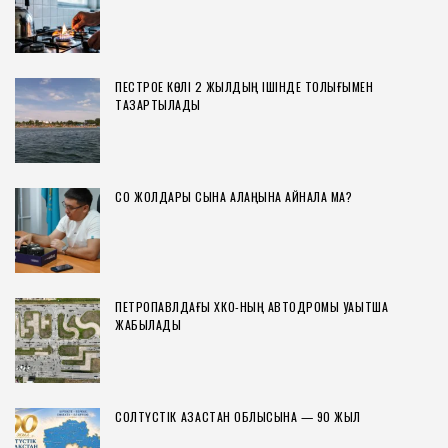
ПЕСТРОЕ КӨЛІ 2 ЖЫЛДЫҢ ІШІНДЕ ТОЛЫҒЫМЕН
ТАЗАРТЫЛАДЫ
СҚО ЖОЛДАРЫ СЫНАҚ АЛАҢЫНА АЙНАЛА МА?
ПЕТРОПАВЛДАҒЫ ХҚКО-НЫҢ АВТОДРОМЫ УАҚЫТША
ЖАБЫЛАДЫ
СОЛТҮСТІК ҚАЗАҚСТАН ОБЛЫСЫНА — 90 ЖЫЛ