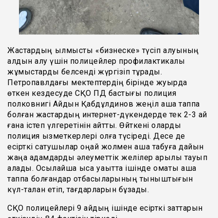
Жастардың қылмыстық «бизнеске» түсіп қалуының
алдын алу үшін полицейлер профилактикалық
жұмыстарды белсенді жүргізіп тұрады.
Петропавлдағы мектептердің бірінде жуырда
өткен кездесуде СҚО ПД бастығы полиция
полковнигі Айдын Қабдұлдинов жеңіл ақша таппақ
болған жастардың интернет-дүкендерде тек 2-3 ай
ғана істеп үлгеретінін айтты. Өйткені оларды
полиция қызметкерлері қолға түсіреді. Десе де
есірткі сатушылар оңай жолмен ақша табуға дайын
жаңа адамдарды әлеуметтік желілер арқылы тауып
алады. Осылайша қысқа уақытта ішінде қомақты ақша
таппақ болғандар отбасыларының тыныштығын
күл-талқан етіп, тағдарларын бұзады.
СҚО полицейлері 9 айдың ішінде есірткі заттарын