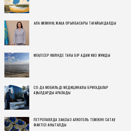
ҚАЛА ӘКІМІНІҢ ЖАҢА ОРЫНБАСАРЫ ТАҒАЙЫНДАЛДЫ
МЕҢГЕСЕР КӨЛІНДЕ ТАҒЫ БІР АДАМ КӨЗ ЖҰМДЫ
СҚО-ДА МОБИЛЬДІ МЕДИЦИНАЛЫҚ БРИГАДАЛАР
АУЫЛДАРДЫ АРАЛАДЫ
ПЕТРОПАВЛДА ЗАҢСЫЗ АЛКОГОЛЬ ТЕМЕКІНІ САҚТАУ
ФАКТІСІ АНЫҚТАЛДЫ