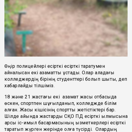
Өңір полицейлері есірткі есірткі таратумен
айналысқан екі азаматты ұстады. Олар қаладағы
колледжердің бірінің студенттері болып шықты, деп
хабарлайды тілшіміз.
18 және 21 жастағы екі азамат жақсы отбасыда
өскен, спортпен шұғылданып, колледжде білім
алған. Жасы кішісінің спорттық жетістіктері бар.
Шілде айында жастарды СҚО ПД есірткі қылмысына
қарсы іс-қимыл басқармасының қызметкерлері есірткі
таратып жүрген жерінде қолға түсірді. Олардың