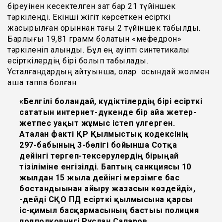
біреуінен кесектелген зат бар 21 түйіншек
тәркіленді. Екінші жігіт көрсеткен есірткі
жасырылған орыннан тағы 2 түйіншек табылды.
Барлығы 19,81 грамм болатын «мефедрон»
тәркіленіп алынды. Бұл ең қауіпті синтетикалық
есірткілердің бірі болып табылады.
Ұсталғандардың айтуынша, олар осындай жолмен
ақша таппақ болған.
«Белгілі болғандай, күдіктілердің бірі есірткі
сататын интернет-дүкенде бір айға жетер-
жетпес уақыт жұмыс істеп үлгерген.
Аталған факті ҚР Қылмыстық кодексінің
297-бабының 3-бөлігі бойынша Сотқа
дейінгі тергеп-тексерулердің бірыңғай
тізіліміне енгізілді. Баптың санкциясы 10
жылдан 15 жылға дейінгі мерзімге бас
бостандығынан айыру жазасын көздейді»,
-дейді СҚО ПД есірткі қылмысына қарсы
іс-қимыл басқармасының бастығы полиция
подполковнигі Руслан Сапаров.