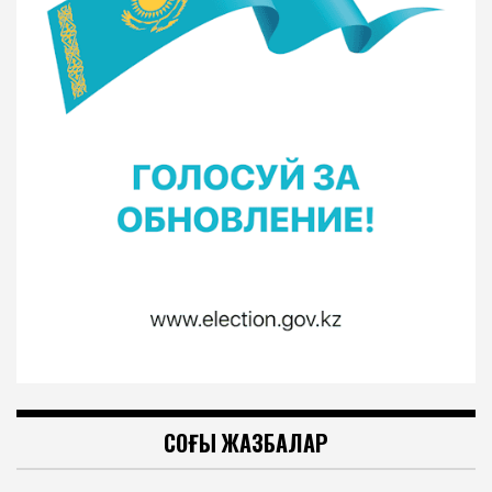
СОҢҒЫ ЖАЗБАЛАР