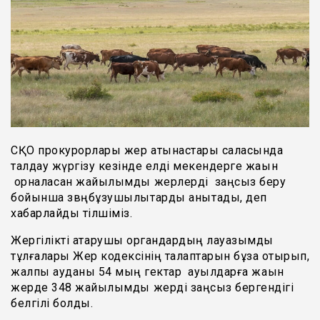
СҚО прокурорлары жер қатынастары саласында
талдау жүргізу кезінде елді мекендерге жақын
орналасқан жайылымдық жерлерді заңсыз беру
бойынша звңбұзушылықтарды анықтады, деп
хабарлайды тілшіміз.
Жергілікті атқарушы органдардың лауазымды
тұлғалары Жер кодексінің талаптарын бұза отырып,
жалпы ауданы 54 мың гектар ауылдарға жақын
жерде 348 жайылымдық жерді заңсыз бергендігі
белгілі болды.