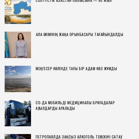
СОЛТҮСТІК ҚАЗАҚСТАН ОБЛЫСЫНА — 90 ЖЫЛ
ҚАЛА ӘКІМІНІҢ ЖАҢА ОРЫНБАСАРЫ ТАҒАЙЫНДАЛДЫ
МЕҢГЕСЕР КӨЛІНДЕ ТАҒЫ БІР АДАМ КӨЗ ЖҰМДЫ
СҚО-ДА МОБИЛЬДІ МЕДИЦИНАЛЫҚ БРИГАДАЛАР
АУЫЛДАРДЫ АРАЛАДЫ
ПЕТРОПАВЛДА ЗАҢСЫЗ АЛКОГОЛЬ ТЕМЕКІНІ САҚТАУ