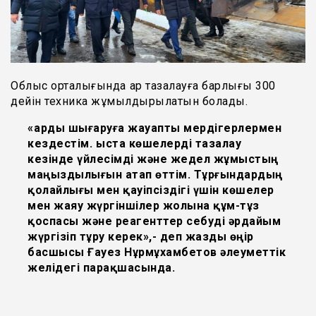
Облыс орталығында қар тазалауға барлығы 300
дейін техника жұмылдырылатын болады.
«Қарды шығаруға жауапты мердігерлермен
кездестім. Қыста көшелерді тазалау
кезінде үйлесімді және жедел жұмыстың
маңыздылығын атап өттім. Тұрғындардың
қолайлығы мен қауіпсіздігі үшін көшелер
мен жаяу жүргіншілер жолына құм-тұз
қоспасы және реагенттер себуді әрдайым
жүргізіп тұру керек»,- деп жазды өңір
басшысы Ғауез Нұрмұхамбетов әлеуметтік
желідегі парақшасында.