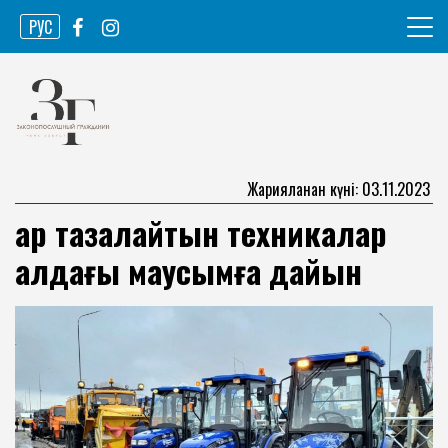
Skip
РУС
to
content
Ақпарат агенттігі
Законопослушный гражданин
Жарияланған күні: 03.11.2023
Қар тазалайтын техникалар
алдағы маусымға дайын