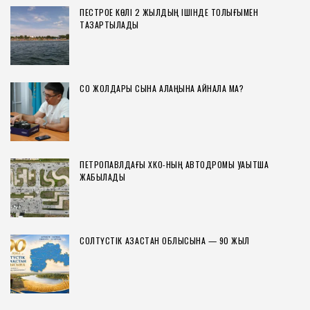
ПЕСТРОЕ КӨЛІ 2 ЖЫЛДЫҢ ІШІНДЕ ТОЛЫҒЫМЕН
ТАЗАРТЫЛАДЫ
СҚО ЖОЛДАРЫ СЫНАҚ АЛАҢЫНА АЙНАЛА МА?
ПЕТРОПАВЛДАҒЫ ХҚКО-НЫҢ АВТОДРОМЫ УАҚЫТША
ЖАБЫЛАДЫ
СОЛТҮСТІК ҚАЗАҚСТАН ОБЛЫСЫНА — 90 ЖЫЛ