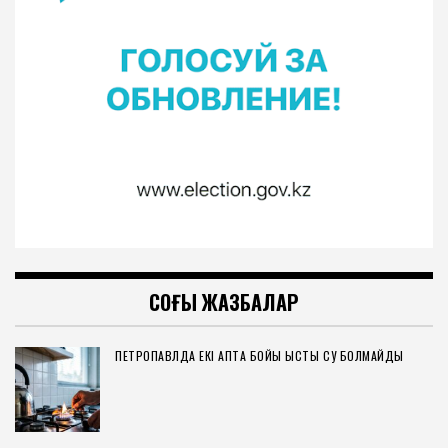
СОҢҒЫ ЖАЗБАЛАР
ПЕТРОПАВЛДА ЕКІ АПТА БОЙЫ ЫСТЫҚ СУ БОЛМАЙДЫ