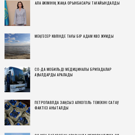
ҚАЛА ӘКІМІНІҢ ЖАҢА ОРЫНБАСАРЫ ТАҒАЙЫНДАЛДЫ
МЕҢГЕСЕР КӨЛІНДЕ ТАҒЫ БІР АДАМ КӨЗ ЖҰМДЫ
СҚО-ДА МОБИЛЬДІ МЕДИЦИНАЛЫҚ БРИГАДАЛАР
АУЫЛДАРДЫ АРАЛАДЫ
ПЕТРОПАВЛДА ЗАҢСЫЗ АЛКОГОЛЬ ТЕМЕКІНІ САҚТАУ
ФАКТІСІ АНЫҚТАЛДЫ