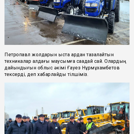
Петропавл жолдарын қыста қардан тазалайтын
техникалар алдағы маусымға сақадай сай. Олардың
дайындығын облыс әкімі Ғауез Нұрмұхамбетов
тексерді, деп хабарлайды тілшіміз.