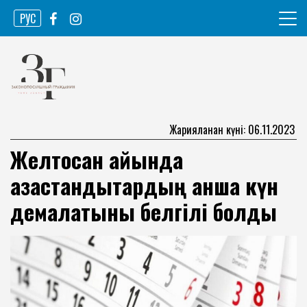
Skip
РУС
to
content
Ақпарат агенттігі
Законопослушный гражданин
Жарияланған күні: 06.11.2023
Желтоқсан айында
қазақстандықтардың қанша күн
демалатыны белгілі болды