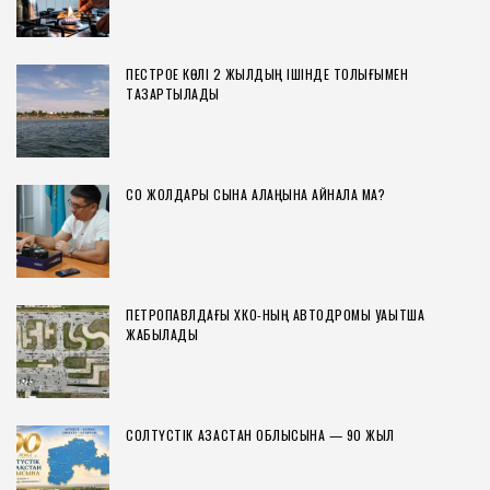
ПЕСТРОЕ КӨЛІ 2 ЖЫЛДЫҢ ІШІНДЕ ТОЛЫҒЫМЕН
ТАЗАРТЫЛАДЫ
СҚО ЖОЛДАРЫ СЫНАҚ АЛАҢЫНА АЙНАЛА МА?
ПЕТРОПАВЛДАҒЫ ХҚКО-НЫҢ АВТОДРОМЫ УАҚЫТША
ЖАБЫЛАДЫ
СОЛТҮСТІК ҚАЗАҚСТАН ОБЛЫСЫНА — 90 ЖЫЛ