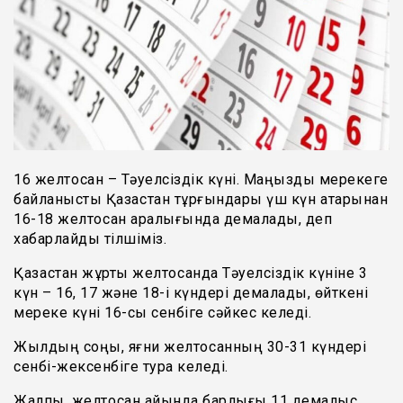
16 желтоқсан – Тәуелсіздік күні. Маңызды мерекеге
байланысты Қазақстан тұрғындары үш күн қатарынан
16-18 желтоқсан аралығында демалады, деп
хабарлайды тілшіміз.
Қазақстан жұрты желтоқсанда Тәуелсіздік күніне 3
күн – 16, 17 және 18-і күндері демалады, өйткені
мереке күні 16-сы сенбіге сәйкес келеді.
Жылдың соңы, яғни желтоқсанның 30-31 күндері
сенбі-жексенбіге тура келеді.
Жалпы, желтоқсан айында барлығы 11 демалыс