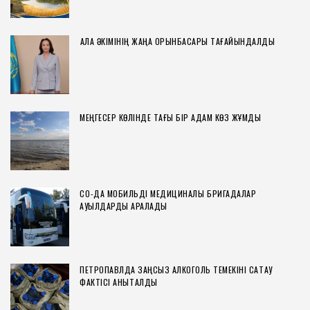
ҚАЛА ӘКІМІНІҢ ЖАҢА ОРЫНБАСАРЫ ТАҒАЙЫНДАЛДЫ
МЕҢГЕСЕР КӨЛІНДЕ ТАҒЫ БІР АДАМ КӨЗ ЖҰМДЫ
СҚО-ДА МОБИЛЬДІ МЕДИЦИНАЛЫҚ БРИГАДАЛАР
АУЫЛДАРДЫ АРАЛАДЫ
ПЕТРОПАВЛДА ЗАҢСЫЗ АЛКОГОЛЬ ТЕМЕКІНІ САҚТАУ
ФАКТІСІ АНЫҚТАЛДЫ