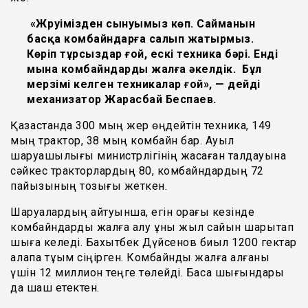
«Жүруімізден сынуымыз көп. Сайманын
басқа комбайндарға салып жатырмыз.
Көріп тұрсыздар ғой, ескі техника бәрі. Енді
мына комбайндарды жалға әкелдік. Бұл
мерзімі келген техникалар ғой», — дейді
механизатор Жарасбай Беспаев.
Қазақстанда 300 мың жер өңдейтін техника, 149
мың трактор, 38 мың комбайн бар. Ауыл
шаруашылығы министрлігінің жасаған талдауына
сәйкес тракторлардың 80, комбайндардың 72
пайызының тозығы жеткен.
Шаруалардың айтуынша, егін орағы кезінде
комбайндарды жалға алу құны жыл сайын шарықтап
шыға келеді. Бахытбек Дүйсенов биыл 1200 гектар
алқапқа тұқым сіңірген. Комбайнды жалға алғаны
үшін 12 миллион теңге төлейді. Басқа шығындары
да шаш етектен.