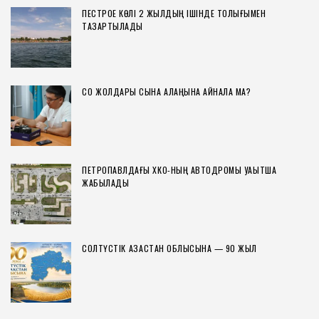
СОҢҒЫ ЖАЗБАЛАР
ПЕТРОПАВЛДА ЕКІ АПТА БОЙЫ ЫСТЫҚ СУ БОЛМАЙДЫ
ПЕСТРОЕ КӨЛІ 2 ЖЫЛДЫҢ ІШІНДЕ ТОЛЫҒЫМЕН
ТАЗАРТЫЛАДЫ
СҚО ЖОЛДАРЫ СЫНАҚ АЛАҢЫНА АЙНАЛА МА?