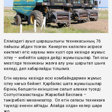
Еліміздегі ауыл шарашылығы техникасының 76
пайызы әбден тозған. Көнерген көлікпен әсіресе
көктемгі егіс науқаны мен күзгі орақ кезінде жұмыс
істеу — өнбейтін шаруа дейді жұмысшылар. Тап осы
мезгілде техниканы жалға алу құны шарықтап шыға
келеді, деп хабарлайды тілшіміз.
Егін науқаны кезінде ескі комбайндармен жұмыс
істеу нағыз бейнет. Қарбалас шақта жұмысшылар
бірінің бөлшегін екіншісіне салып әлекке түседі.
Солтүстікқазақстандық Жарасбай Беспаев –
тәжірибелі механизатор. Ол егін сапасы техникаға
тәуелді екенін айтады. Алайда қолдан келер шара
жоқ.