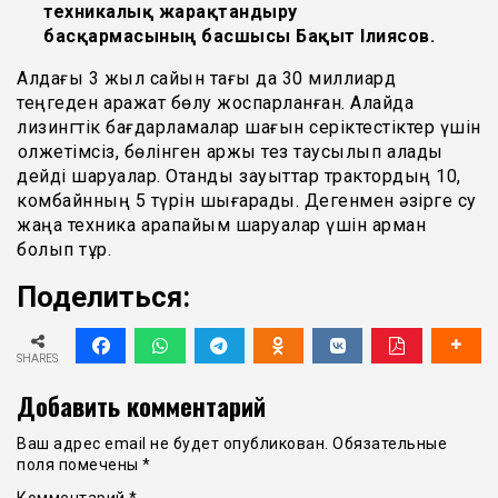
техникалық жарақтандыру
басқармасының басшысы Бақыт Ілиясов.
Алдағы 3 жыл сайын тағы да 30 миллиард
теңгеден қаражат бөлу жоспарланған. Алайда
лизингтік бағдарламалар шағын серіктестіктер үшін
қолжетімсіз, бөлінген қаржы тез таусылып қалады
дейді шаруалар. Отандық зауыттар трактордың 10,
комбайнның 5 түрін шығарады. Дегенмен әзірге су
жаңа техника қарапайым шаруалар үшін арман
болып тұр.
Поделиться:
SHARES
Добавить комментарий
Ваш адрес email не будет опубликован.
Обязательные
поля помечены
*
Комментарий
*