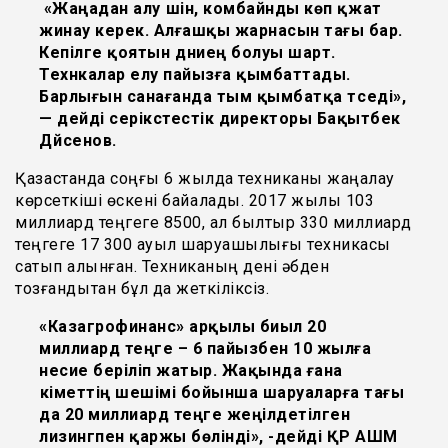
«Жаңадан алу үшін, комбайнды көп қүжат
жинау керек. Алғашқы жарнасын тағы бар.
Кепілге қоятын дүниең болуы шарт.
Технкалар елу пайызға қымбаттады.
Барлығын санағанда тым қымбатқа түседі»,
— дейді серікстестік директоры Бақытбек
Дүйсенов.
Қазақстанда соңғы 6 жылда техниканы жаңалау
көрсеткіші өскені байқалады. 2017 жылы 103
миллиард теңгеге 8500, ал былтыр 330 миллиард
теңгеге 17 300 ауыл шаруашылығы техникасы
сатып алынған. Техниканың дені әбден
тозғандықтан бұл да жеткіліксіз.
«Казагрофинанс» арқылы биыл 20
миллиард теңге – 6 пайызбен 10 жылға
несие беріліп жатыр. Жақында ғана
үкіметтің шешімі бойынша шаруаларға тағы
да 20 миллиард теңге жеңілдетілген
лизингпен қаржы бөлінді», -дейді ҚР АШМ