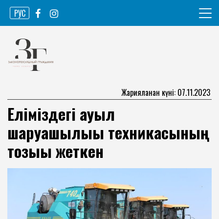
Skip
РУС
to
content
Ақпарат агенттігі
Законопослушный гражданин
Жарияланған күні: 07.11.2023
Еліміздегі ауыл
шаруашылығы техникасының
тозығы жеткен